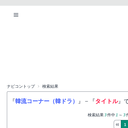
ナビコントップ
検索結果
『
韓流コーナー（韓ドラ）
』
−
『
タイトル
』
検索結果
3
件中
1
～
3
1