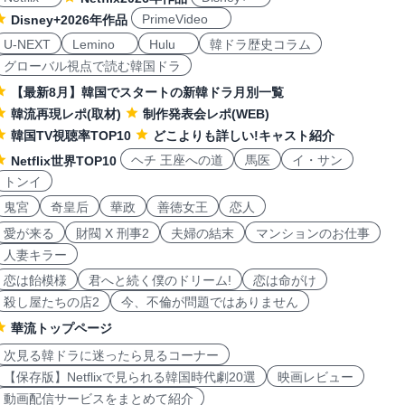
PrimeVideo
Disney+2026年作品
U-NEXT
Lemino
Hulu
韓ドラ歴史コラム
グローバル視点で読む韓国ドラ
【最新8月】韓国でスタートの新韓ドラ月別一覧
韓流再現レポ(取材)
制作発表会レポ(WEB)
韓国TV視聴率TOP10
どこよりも詳しい!キャスト紹介
ヘチ 王座への道
馬医
イ・サン
Netflix世界TOP10
トンイ
鬼宮
奇皇后
華政
善徳女王
恋人
愛が来る
財閥 X 刑事2
夫婦の結末
マンションのお仕事
人妻キラー
恋は飴模様
君へと続く僕のドリーム!
恋は命がけ
殺し屋たちの店2
今、不倫が問題ではありません
華流トップページ
次見る韓ドラに迷ったら見るコーナー
【保存版】Netflixで見られる韓国時代劇20選
映画レビュー
動画配信サービスをまとめて紹介