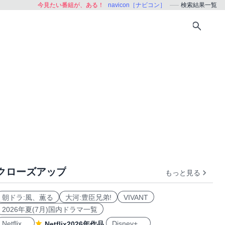
今見たい番組が、ある！
navicon［ナビコン］
検索結果一覧
クローズアップ
もっと見る
朝ドラ:風、薫る
大河:豊臣兄弟!
VIVANT
2026年夏(7月)国内ドラマ一覧
Netflix
Disney+
Netflix2026年作品