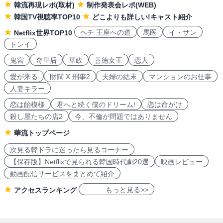
韓流再現レポ(取材)
制作発表会レポ(WEB)
韓国TV視聴率TOP10
どこよりも詳しい!キャスト紹介
ヘチ 王座への道
馬医
イ・サン
Netflix世界TOP10
トンイ
鬼宮
奇皇后
華政
善徳女王
恋人
愛が来る
財閥 X 刑事2
夫婦の結末
マンションのお仕事
人妻キラー
恋は飴模様
君へと続く僕のドリーム!
恋は命がけ
殺し屋たちの店2
今、不倫が問題ではありません
華流トップページ
次見る韓ドラに迷ったら見るコーナー
【保存版】Netflixで見られる韓国時代劇20選
映画レビュー
動画配信サービスをまとめて紹介
もっと見る>>
アクセスランキング