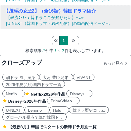
【
推理の女王
2】（全16話）韓国ドラマ紹介
【韓流ｺｰﾅｰ：韓ドラここが知りたい】へ≫
[U-NEXT（韓国ドラマ・独占配信）]の動画配信ページへ
1
検索結果
2
件中
1
～
2
件を表示しています。
クローズアップ
もっと見る
朝ドラ:風、薫る
大河:豊臣兄弟!
VIVANT
2026年夏(7月)国内ドラマ一覧
Netflix
Disney+
Netflix2026年作品
PrimeVideo
Disney+2026年作品
U-NEXT
Lemino
Hulu
韓ドラ歴史コラム
グローバル視点で読む韓国ドラ
【最新8月】韓国でスタートの新韓ドラ月別一覧