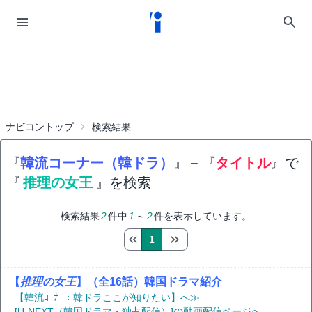
ナビコントップ
検索結果
『
韓流コーナー（韓ドラ）
』
−
『
タイトル
』で
『
推理の女王
』を検索
検索結果
2
件中
1
～
2
件を表示しています。
1
【
推理の女王
】（全16話）韓国ドラマ紹介
【韓流ｺｰﾅｰ：韓ドラここが知りたい】へ≫
[U-NEXT（韓国ドラマ・独占配信）]の動画配信ページへ