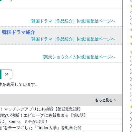
[韓国ドラマ（作品紹介）]の動画配信ページへ
）韓国ドラマ紹介
[韓国ドラマ（作品紹介）]の動画配信ページへ
[楽天ショウタイム]の動画配信ページへ
件を表示しています。
もっと見る
！マッ
チング
アプリにも挑戦【第1話第2話】
切ない決断！エピローグに称賛集まる【第8話】
AND、kemio、ミチが出演！
”をテーマにした『Tinder大学』を動画公開