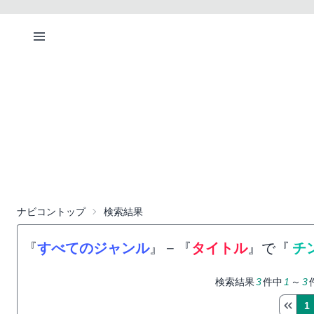
ナビコントップ
検索結果
『
すべてのジャンル
』
−
『
タイトル
』で『
チ
検索結果
3
件中
1
～
3
1