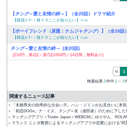
【
チング
～愛と友情の絆～】（全20話）ドラマ紹介
【韓流ｺｰﾅｰ：韓ドラここが知りたい】へ≫
【ボーイフレンド（原題：ナムジャ
チング
）】（全16話
【韓流ｺｰﾅｰ：韓ドラここが知りたい】へ≫
チング
～愛と友情の絆～
(全20話)
[210円，第2話～第7話1050円／14日間，無料あり]
1
検索結果
3
件中
1
～
3
関連するニュース記事
「未婚男女の効率的な出会い方」ハン・ジミンがお見合いに本気
「初恋DOGs」ナ・イヌ、
チング
＝友（成田凌）のために下した
マッ
チング
アプリ＜Tinder Japan＞WEBCMに ゆりやん、ROL
ラランド ニシダ教授によるマッ
チング
アプリや恋愛における”同意