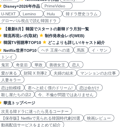
PrimeVideo
Disney+2026年作品
U-NEXT
Lemino
Hulu
韓ドラ歴史コラム
グローバル視点で読む韓国ドラ
【最新8月】韓国でスタートの新韓ドラ月別一覧
韓流再現レポ(取材)
制作発表会レポ(WEB)
韓国TV視聴率TOP10
どこよりも詳しい!キャスト紹介
ヘチ 王座への道
馬医
イ・サン
Netflix世界TOP10
トンイ
鬼宮
奇皇后
華政
善徳女王
恋人
愛が来る
財閥 X 刑事2
夫婦の結末
マンションのお仕事
人妻キラー
恋は飴模様
君へと続く僕のドリーム!
恋は命がけ
殺し屋たちの店2
今、不倫が問題ではありません
華流トップページ
次見る韓ドラに迷ったら見るコーナー
【保存版】Netflixで見られる韓国時代劇20選
映画レビュー
動画配信サービスをまとめて紹介