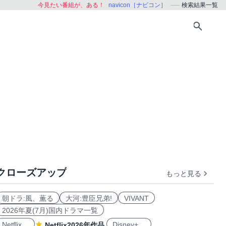
今見たい番組が、ある！
navicon［ナビコン］
検索結果一覧
クローズアップ
もっと見る
朝ドラ:風、薫る
大河:豊臣兄弟!
VIVANT
2026年夏(7月)国内ドラマ一覧
Netflix
Disney+
Netflix2026年作品