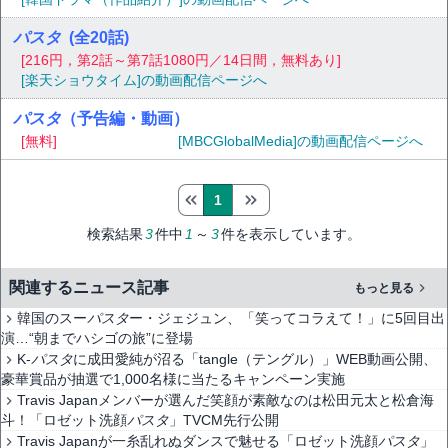
パスタ
(全20話)
[216円，第2話～第7話1080円／14日間，無料あり]
[楽天ショウタイム]の動画配信ページへ
パスタ
（予告編・動画）
[無料]
[MBCGlobalMedia]の動画配信ページへ
1
検索結果
3
件中
1
～
3
件を表示しています。
関連するニュース記事
もっと見る
韓国のスー
パスタ
ー・ジェジュン、「笑ってコラえて！」に5回目出
演…“朝までハシゴの旅”に登場
K-
パスタ
に成田愛純が沼る「tangle（テングル）」WEB動画公開、
豪華賞品が抽選で1,000名様に当たるキャンペーン実施
Travis Japanメンバーが選んだ笑顔が素敵なのは松田元太と松倉海
斗！「ロゼット洗顔
パスタ
」TVCM先行公開
Travis Japanが一糸乱れぬダンスで魅せる「ロゼット洗顔
パスタ
」