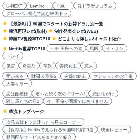
U-NEXT
Lemino
Hulu
韓ドラ歴史コラム
グローバル視点で読む韓国ドラ
【最新8月】韓国でスタートの新韓ドラ月別一覧
韓流再現レポ(取材)
制作発表会レポ(WEB)
韓国TV視聴率TOP10
どこよりも詳しい!キャスト紹介
ヘチ 王座への道
馬医
イ・サン
Netflix世界TOP10
トンイ
鬼宮
奇皇后
華政
善徳女王
恋人
愛が来る
財閥 X 刑事2
夫婦の結末
マンションのお仕事
人妻キラー
恋は飴模様
君へと続く僕のドリーム!
恋は命がけ
殺し屋たちの店2
今、不倫が問題ではありません
華流トップページ
次見る韓ドラに迷ったら見るコーナー
【保存版】Netflixで見られる韓国時代劇20選
映画レビュー
動画配信サービスをまとめて紹介