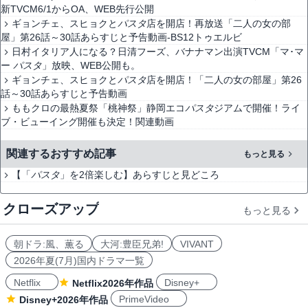
新TVCM6/1からOA、WEB先行公開
ギョンチェ、スヒョクと
パスタ
店を開店！再放送「二人の女の部
屋」第26話～30話あらすじと予告動画-BS12トゥエルビ
日村イタリア人になる？日清フーズ、バナナマン出演TVCM「マ･マ
ー
パスタ
」放映、WEB公開も。
ギョンチェ、スヒョクと
パスタ
店を開店！「二人の女の部屋」第26
話～30話あらすじと予告動画
ももクロの最熱夏祭「桃神祭」静岡エコ
パスタ
ジアムで開催！ライ
ブ・ビューイング開催も決定！関連動画
関連するおすすめ記事
もっと見る
【「
パスタ
」を2倍楽しむ】あらすじと見どころ
クローズアップ
もっと見る
朝ドラ:風、薫る
大河:豊臣兄弟!
VIVANT
2026年夏(7月)国内ドラマ一覧
Netflix
Disney+
Netflix2026年作品
PrimeVideo
Disney+2026年作品