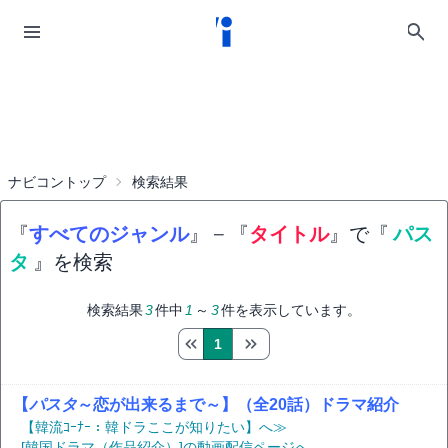
ナビコントップ
検索結果
『
すべてのジャンル
』
−
『
タイトル
』で『
パス
タ
』を検索
検索結果
3
件中
1
～
3
件を表示しています。
1
【
パスタ
～恋が出来るまで～】（全20話）ドラマ紹介
【韓流ｺｰﾅｰ：韓ドラここが知りたい】へ≫
[韓国ドラマ（作品紹介）]の動画配信ページへ