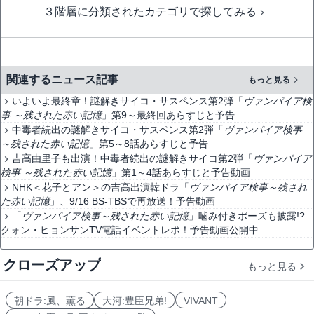
３階層に分類されたカテゴリで探してみる
関連するニュース記事
もっと見る
いよいよ最終章！謎解きサイコ・サスペンス第2弾「
ヴァンパイア検
事 ～残された赤い記憶
」第9～最終回あらすじと予告
中毒者続出の謎解きサイコ・サスペンス第2弾「
ヴァンパイア検事
～残された赤い記憶
」第5～8話あらすじと予告
吉高由里子も出演！中毒者続出の謎解きサイコ第2弾「
ヴァンパイア
検事 ～残された赤い記憶
」第1～4話あらすじと予告動画
NHK＜花子とアン＞の吉高出演韓ドラ「
ヴァンパイア検事～残され
た赤い記憶
」、9/16 BS-TBSで再放送！予告動画
「
ヴァンパイア検事～残された赤い記憶
」噛み付きポーズも披露!?
クォン・ヒョンサンTV電話イベントレポ！予告動画公開中
クローズアップ
もっと見る
朝ドラ:風、薫る
大河:豊臣兄弟!
VIVANT