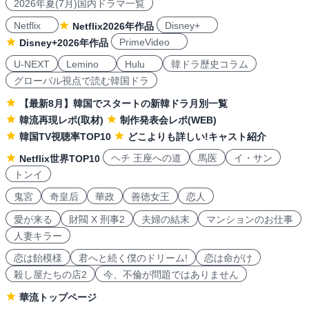
2026年夏(7月)国内ドラマ一覧
Netflix
Disney+
Netflix2026年作品
PrimeVideo
Disney+2026年作品
U-NEXT
Lemino
Hulu
韓ドラ歴史コラム
グローバル視点で読む韓国ドラ
【最新8月】韓国でスタートの新韓ドラ月別一覧
韓流再現レポ(取材)
制作発表会レポ(WEB)
韓国TV視聴率TOP10
どこよりも詳しい!キャスト紹介
ヘチ 王座への道
馬医
イ・サン
Netflix世界TOP10
トンイ
鬼宮
奇皇后
華政
善徳女王
恋人
愛が来る
財閥 X 刑事2
夫婦の結末
マンションのお仕事
人妻キラー
恋は飴模様
君へと続く僕のドリーム!
恋は命がけ
殺し屋たちの店2
今、不倫が問題ではありません
華流トップページ