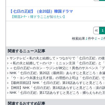
【
七日の王妃
】（全20話）韓国ドラマ
【韓流ｺｰﾅｰ：韓ドラここが知りたい】
1
検索結果
1
件中
1
～
1
関連するニュース記事
サンテレビ＜私の夫と結婚して＞つながりで「
七日の王妃
」の後
＜私の夫と結婚して＞のパク・ミニョン主演「
七日の王妃
」と「
＜
七日の王妃
＞のヨン・ウジンが神父に！異色のサスペンス「プ
NHK「
七日の王妃
」第20話（最終回）あらすじと見どころ：永
「ウ・ヨンウ弁護士は天才肌」の理想の上司は「
七日の王妃
」で
【最終回前話】NHK「
七日の王妃
」第19話あらすじと見どころ
【神回】NHK「
七日の王妃
」第18話あらすじと見どころ：涙の
NHK「
七日の王妃
」第17話あらすじと見どころ：捕らえられた
関連するおすすめ記事