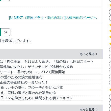
[U-NEXT（韓国ドラマ・独占配信）]の動画配信ページへ
件を表示しています。
もっと見る
は「哲仁王后」を23日より放送、「嘘の嘘」も同日スタート
清越坊の女たち」がサンテレビで26日から放送
リースト～君のために～」dTVで配信開始
遠の愛のための涙の離婚儀式
正義の秘密結社の一員だった！
：新しい王の誕生、功臣一等が仕組んだ罠
訴え、究極の選択と奪われた家族の命
王子ユンを助けるために幽閉される妻チェギョン
もっと見る