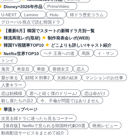
PrimeVideo
Disney+2026年作品
U-NEXT
Lemino
Hulu
韓ドラ歴史コラム
グローバル視点で読む韓国ドラ
【最新8月】韓国でスタートの新韓ドラ月別一覧
韓流再現レポ(取材)
制作発表会レポ(WEB)
韓国TV視聴率TOP10
どこよりも詳しい!キャスト紹介
ヘチ 王座への道
馬医
イ・サン
Netflix世界TOP10
トンイ
鬼宮
奇皇后
華政
善徳女王
恋人
愛が来る
財閥 X 刑事2
夫婦の結末
マンションのお仕事
人妻キラー
恋は飴模様
君へと続く僕のドリーム!
恋は命がけ
殺し屋たちの店2
今、不倫が問題ではありません
華流トップページ
次見る韓ドラに迷ったら見るコーナー
【保存版】Netflixで見られる韓国時代劇20選
映画レビュー
動画配信サービスをまとめて紹介