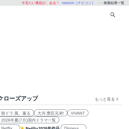
今見たい番組が、ある！
navicon［ナビコン］
検索結果一覧
クローズアップ
もっと見る
朝ドラ:風、薫る
大河:豊臣兄弟!
VIVANT
2026年夏(7月)国内ドラマ一覧
Netflix
Disney+
Netflix2026年作品