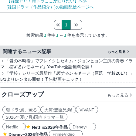
【韓流ｺｰﾅｰ：韓ドラここが知りたい】へ≫
[韓国ドラマ（作品紹介）]の動画配信ページへ
1
検索結果
1
件中
1
～
1
件を表示しています。
関連するニュース記事
もっと見る
「愛の不時着」でブレイクしたキム・ジョンヒョン主演の青春ドラ
マ「
恋するレモネード
」YouTube全話無料公開！
「学校」シリーズ最新作「
恋するレモネード
（原題：学校2017）」
5/1よりレンタル開始！予告動画チェック！
クローズアップ
もっと見る
朝ドラ:風、薫る
大河:豊臣兄弟!
VIVANT
2026年夏(7月)国内ドラマ一覧
Netflix
Disney+
Netflix2026年作品
PrimeVideo
Disney+2026年作品