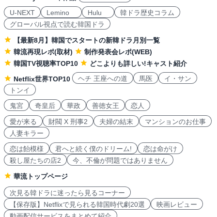
U-NEXT
Lemino
Hulu
韓ドラ歴史コラム
グローバル視点で読む韓国ドラ
【最新8月】韓国でスタートの新韓ドラ月別一覧
韓流再現レポ(取材)
制作発表会レポ(WEB)
韓国TV視聴率TOP10
どこよりも詳しい!キャスト紹介
ヘチ 王座への道
馬医
イ・サン
Netflix世界TOP10
トンイ
鬼宮
奇皇后
華政
善徳女王
恋人
愛が来る
財閥 X 刑事2
夫婦の結末
マンションのお仕事
人妻キラー
恋は飴模様
君へと続く僕のドリーム!
恋は命がけ
殺し屋たちの店2
今、不倫が問題ではありません
華流トップページ
次見る韓ドラに迷ったら見るコーナー
【保存版】Netflixで見られる韓国時代劇20選
映画レビュー
動画配信サービスをまとめて紹介