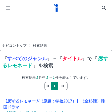
ナビコントップ
検索結果
『
すべてのジャンル
』
−
『
タイトル
』で『
恋す
るレモネード
』を検索
検索結果
1
件中
1
～
1
件を表示しています。
1
【
恋するレモネード
（原題：学校2017）】（全16話）韓
国ドラマ