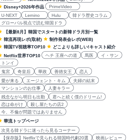
PrimeVideo
Disney+2026年作品
U-NEXT
Lemino
Hulu
韓ドラ歴史コラム
グローバル視点で読む韓国ドラ
【最新8月】韓国でスタートの新韓ドラ月別一覧
韓流再現レポ(取材)
制作発表会レポ(WEB)
韓国TV視聴率TOP10
どこよりも詳しい!キャスト紹介
ヘチ 王座への道
馬医
イ・サン
Netflix世界TOP10
トンイ
鬼宮
奇皇后
華政
善徳女王
恋人
愛が来る
エージェント・キム
夫婦の結末
マンションのお仕事
人妻キラー
残念ながら明日も出勤
君へと続く僕のドリーム!
恋は命がけ
殺し屋たちの店2
今、不倫が問題ではありません
華流トップページ
次見る韓ドラに迷ったら見るコーナー
【保存版】Netflixで見られる韓国時代劇20選
映画レビュー