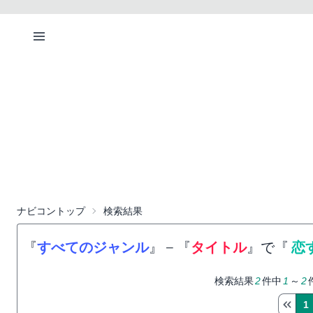
ナビコントップ
検索結果
『
すべてのジャンル
』
−
『
タイトル
』で『
恋
検索結果
2
件中
1
～
2
1