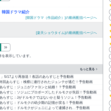
）韓国ドラマ紹介
[韓国ドラマ（作品紹介）]の動画配信ページへ
[楽天ショウタイム]の動画配信ページへ
件を表示しています。
もっと見る
」5/17より再放送！各話のあらすじと予告動画
最終回あらすじ：検察に連行されたジュンテが逃亡！予告動画
5話あらすじ：ジュニがファヨンと結婚！？予告動画
0話あらすじ：ソジュにプロポーズしたドルモクが失踪！予告動画
話あらすじ：Jがドルモクではないかと疑うソジュ！予告動画
0話あらすじ：ドルモクの幼少期の記憶が戻る！予告動画
5話あらすじ：ドルモクがジュニによって逮捕され…予告動画