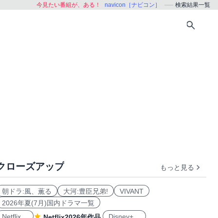
今見たい番組が、ある！
navicon［ナビコン］
検索結果一覧
クローズアップ
もっと見る
朝ドラ:風、薫る
大河:豊臣兄弟!
VIVANT
2026年夏(7月)国内ドラマ一覧
Netflix
Disney+
Netflix2026年作品