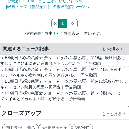
【韓流ｺｰﾅｰ：韓ドラここが知りたい】へ≫
[韓国ドラマ（作品紹介）]の動画配信ページへ
1
検索結果
1
件中
1
～
1
件を表示しています。
関連するニュース記事
もっと見る
BS朝日「
町の弁護士
チョ・ドゥルホ-罪と罰-
」第16話-最終回あら
すじ：グク兄弟に追い込まれるドゥルホたち｜予告動画
BS朝日「
町の弁護士
チョ・ドゥルホ-罪と罰-
」第11-15話あらす
じ：ドゥルホが女を刺した罪で連行される｜予告動画
BS朝日「
町の弁護士
チョ・ドゥルホ-罪と罰-
」第6-10話あらすじ：
キム・セフン院長の死因を再調査｜予告動画
BS朝日「
町の弁護士
チョ・ドゥルホ-罪と罰-
」第1-5話あらすじ：
グクイルとドゥルホの闘いが始まる｜予告動画
クローズアップ
もっと見る
朝ドラ:風、薫る
大河:豊臣兄弟!
VIVANT