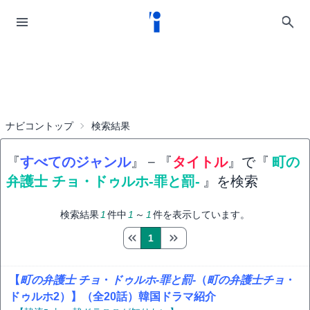
ナビコントップ
検索結果
『
すべてのジャンル
』
−
『
タイトル
』で『
町の
弁護士 チョ・ドゥルホ-罪と罰-
』を検索
検索結果
1
件中
1
～
1
件を表示しています。
1
【
町の弁護士
チョ
・
ドゥルホ-罪と罰-
（
町の弁護士
チョ
・
ドゥルホ2）】（全20話）韓国ドラマ紹介