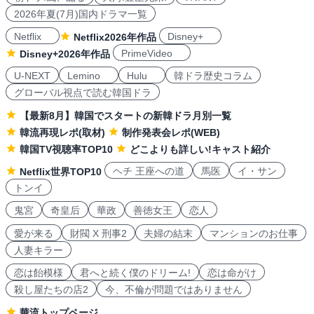
2026年夏(7月)国内ドラマ一覧
Netflix
Disney+
Netflix2026年作品
PrimeVideo
Disney+2026年作品
U-NEXT
Lemino
Hulu
韓ドラ歴史コラム
グローバル視点で読む韓国ドラ
【最新8月】韓国でスタートの新韓ドラ月別一覧
韓流再現レポ(取材)
制作発表会レポ(WEB)
韓国TV視聴率TOP10
どこよりも詳しい!キャスト紹介
ヘチ 王座への道
馬医
イ・サン
Netflix世界TOP10
トンイ
鬼宮
奇皇后
華政
善徳女王
恋人
愛が来る
財閥 X 刑事2
夫婦の結末
マンションのお仕事
人妻キラー
恋は飴模様
君へと続く僕のドリーム!
恋は命がけ
殺し屋たちの店2
今、不倫が問題ではありません
華流トップページ