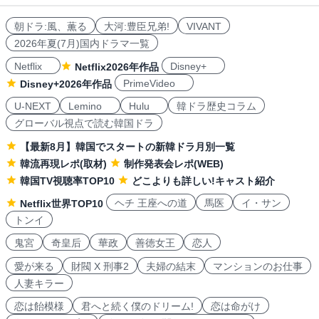
朝ドラ:風、薫る
大河:豊臣兄弟!
VIVANT
2026年夏(7月)国内ドラマ一覧
Netflix
Disney+
Netflix2026年作品
PrimeVideo
Disney+2026年作品
U-NEXT
Lemino
Hulu
韓ドラ歴史コラム
グローバル視点で読む韓国ドラ
【最新8月】韓国でスタートの新韓ドラ月別一覧
韓流再現レポ(取材)
制作発表会レポ(WEB)
韓国TV視聴率TOP10
どこよりも詳しい!キャスト紹介
ヘチ 王座への道
馬医
イ・サン
Netflix世界TOP10
トンイ
鬼宮
奇皇后
華政
善徳女王
恋人
愛が来る
財閥 X 刑事2
夫婦の結末
マンションのお仕事
人妻キラー
恋は飴模様
君へと続く僕のドリーム!
恋は命がけ