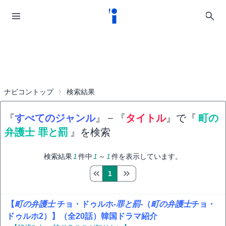
ナビコントップ
検索結果
『
すべてのジャンル
』
−
『
タイトル
』で『
町の
弁護士 罪と罰
』を検索
検索結果
1
件中
1
～
1
件を表示しています。
1
【
町の弁護士
チョ・ドゥルホ-
罪と罰
-（
町の弁護士
チョ・
ドゥルホ2）】（全20話）韓国ドラマ紹介