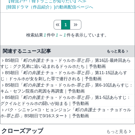
【韓流ｺｰﾅｰ：韓ドラここが知りたい】へ≫
[韓国ドラマ（作品紹介）]の動画配信ページへ
1
検索結果
1
件中
1
～
1
件を表示しています。
関連するニュース記事
もっと見る
BS朝日「
町の弁護士
チョ・ドゥルホ-
罪と罰
-」第16話-最終回あら
すじ：グク兄弟に追い込まれるドゥルホたち｜予告動画
BS朝日「
町の弁護士
チョ・ドゥルホ-
罪と罰
-」第11-15話あらす
じ：ドゥルホが女を刺した罪で連行される｜予告動画
BS朝日「
町の弁護士
チョ・ドゥルホ-
罪と罰
-」第6-10話あらすじ：
キム・セフン院長の死因を再調査｜予告動画
BS朝日「
町の弁護士
チョ・ドゥルホ-
罪と罰
-」第1-5話あらすじ：
グクイルとドゥルホの闘いが始まる｜予告動画
パク・シニャン×コ・ヒョンジョン「
町の弁護士
チョ・チョドゥル
ホ-
罪と罰
-」BS朝日で3/16スタート｜予告動画
クローズアップ
もっと見る