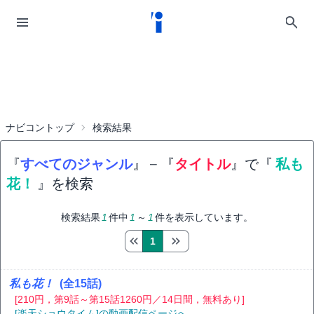
ナビコントップ
検索結果
『
すべてのジャンル
』
−
『
タイトル
』で『
私も
花！
』を検索
検索結果
1
件中
1
～
1
件を表示しています。
1
私も花！
(全15話)
[210円，第9話～第15話1260円／14日間，無料あり]
[楽天ショウタイム]の動画配信ページへ