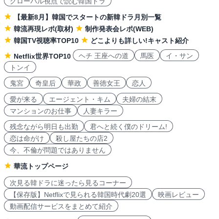
グローバル視点で読む韓国ドラ
【最新8月】韓国でスタートの新韓ドラ月別一覧
韓流再現レポ(取材)
制作発表会レポ(WEB)
韓国TV視聴率TOP10
どこよりも詳しい!キャスト紹介
ヘチ 王座への道
馬医
イ・サン
Netflix世界TOP10
トンイ
鬼宮
奇皇后
華政
善徳女王
恋人
愛が来る
エージェント・キム
夫婦の結末
マンションのお仕事
人妻キラー
残念ながら明日も出勤
君へと続く僕のドリーム!
恋は命がけ
殺し屋たちの店2
今、不倫が問題ではありません
華流トップページ
次見る韓ドラに迷ったら見るコーナー
【保存版】Netflixで見られる韓国時代劇20選
映画レビュー
動画配信サービスをまとめて紹介