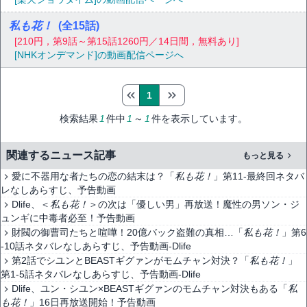
私も花！
(全15話)
[210円，第9話～第15話1260円／14日間，無料あり]
[NHKオンデマンド]の動画配信ページへ
1
検索結果
1
件中
1
～
1
件を表示しています。
関連するニュース記事
もっと見る
愛に不器用な者たちの恋の結末は？「
私も花！
」第11-最終回ネタバ
レなしあらすじ、予告動画
Dlife、＜
私も花！
＞の次は「優しい男」再放送！魔性の男ソン・ジ
ュンギに中毒者必至！予告動画
財閥の御曹司たちと喧嘩！20億バック盗難の真相…「
私も花！
」第6
-10話ネタバレなしあらすじ、予告動画-Dlife
第2話でシユンとBEASTギグァンがモムチャン対決？「
私も花！
」
第1-5話ネタバレなしあらすじ、予告動画-Dlife
Dlife、ユン・シユン×BEASTギグァンのモムチャン対決もある「
私
も花！
」16日再放送開始！予告動画