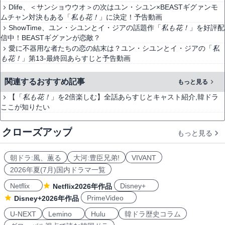
Dlife、＜サンショウウオ＞の次はユン・シユン×BEASTギグァンモ
ムチャン対決もある「
私も花！
」に決定！予告動画
ShowTime、ユン・シユンとイ・ジアの話題作「
私も花！
」を好評配
信中！BEASTギグァンが恋敵？
愛に不器用な者たちの恋の結末は？ユン・シユンとイ・ジアの「
私
も花！
」第13-最終回あらすじと予告動画
関連するおすすめ記事
もっと見る
【「
私も花！
」を2倍楽しむ】全話あらすじとキャスト紹介,韓ドラ
ここが知りたい
クローズアップ
もっと見る
朝ドラ:風、薫る
大河:豊臣兄弟!
VIVANT
2026年夏(7月)国内ドラマ一覧
Netflix
Disney+
Netflix2026年作品
PrimeVideo
Disney+2026年作品
U-NEXT
Lemino
Hulu
韓ドラ歴史コラム