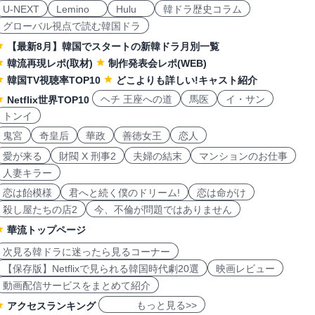
U-NEXT
Lemino
Hulu
韓ドラ歴史コラム
グローバル視点で読む韓国ドラ
【最新8月】韓国でスタートの新韓ドラ月別一覧
韓流再現レポ(取材)
制作発表会レポ(WEB)
韓国TV視聴率TOP10
どこよりも詳しい!キャスト紹介
ヘチ 王座への道
馬医
イ・サン
Netflix世界TOP10
トンイ
鬼宮
奇皇后
華政
善徳女王
恋人
愛が来る
財閥 X 刑事2
夫婦の結末
マンションのお仕事
人妻キラー
恋は飴模様
君へと続く僕のドリーム!
恋は命がけ
殺し屋たちの店2
今、不倫が問題ではありません
華流トップページ
次見る韓ドラに迷ったら見るコーナー
【保存版】Netflixで見られる韓国時代劇20選
映画レビュー
動画配信サービスをまとめて紹介
もっと見る>>
アクセスランキング