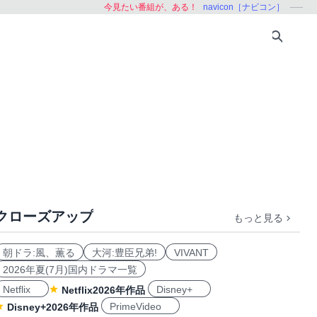
今見たい番組が、ある！
navicon［ナビコン］
クローズアップ
もっと見る
ング
学ぶ
朝ドラ:風、薫る
大河:豊臣兄弟!
VIVANT
2026年夏(7月)国内ドラマ一覧
Netflix
Disney+
Netflix2026年作品
PrimeVideo
Disney+2026年作品