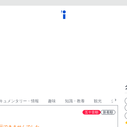
キュメンタリー・情報
趣味
知識・教養
観光
ショッピ
五十音順
新着順
示できませんでした。