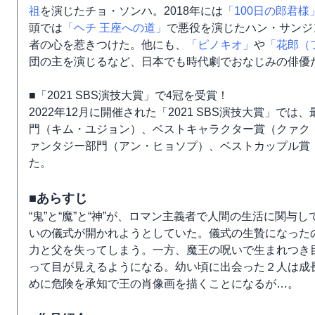
祖
を演じたチョ・ソンハ。2018年には
「100日の郎君様
頭では
「ヘチ 王座への道」
で悪役を演じたハン・サンジ
者の心を惹きつけた。他にも、
「ピノキオ」
や
「花郎（
団の主を演じるなど、日本でも時代劇でおなじみの俳優
■「2021 SBS演技大賞」で4冠を受賞！
2022年12月に開催された「2021 SBS演技大賞」
門（キム・ユジョン）、ベストキャラクター賞（クァク
ァンタジー部門（アン・ヒョソプ）、ベストカップル賞
た。
■あらすじ
“鬼”と“魔”と“神”が、ロマン主義者で人間の生活に関
いの儀式が開かれようとしていた。儀式の生贄になった
力と父を失ってしまう。一方、魔王の呪いで生まれつき
って目が見えるようになる。幼い頃に出会った２人は成
めに危険を承知で王の肖像画を描くことになるが…。