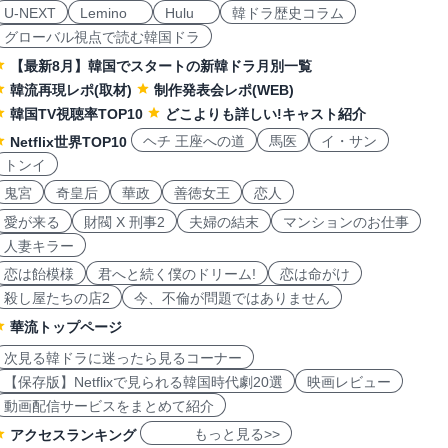
U-NEXT
Lemino
Hulu
韓ドラ歴史コラム
グローバル視点で読む韓国ドラ
【最新8月】韓国でスタートの新韓ドラ月別一覧
韓流再現レポ(取材)
制作発表会レポ(WEB)
韓国TV視聴率TOP10
どこよりも詳しい!キャスト紹介
ヘチ 王座への道
馬医
イ・サン
Netflix世界TOP10
トンイ
鬼宮
奇皇后
華政
善徳女王
恋人
愛が来る
財閥 X 刑事2
夫婦の結末
マンションのお仕事
人妻キラー
恋は飴模様
君へと続く僕のドリーム!
恋は命がけ
殺し屋たちの店2
今、不倫が問題ではありません
華流トップページ
次見る韓ドラに迷ったら見るコーナー
【保存版】Netflixで見られる韓国時代劇20選
映画レビュー
動画配信サービスをまとめて紹介
もっと見る>>
アクセスランキング