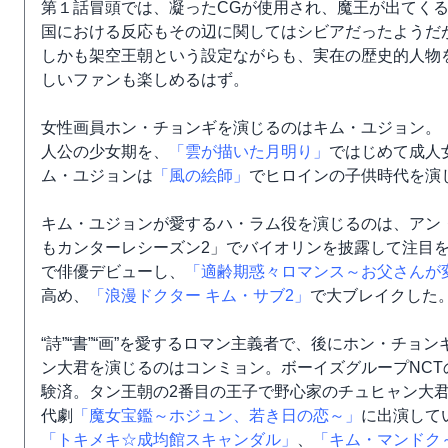
第１話冒頭では、凝ったCGが使用され、魔王が出てく
国における反応もその辺に関してはシビアだったようだ
しかも架空王朝という設定ながらも、実在の歴史的人物
しいファンも楽しめるはず。
女性画員ホン・チョンギを演じるのはキム・ユジョン。
人公の少女期を、
「雲が描いた月明り」
ではじめて成人
ム・ユジョンは
「風の絵師」
でヒロインの子供時代を演
キム・ユジョンが愛するハ・ラム役を演じるのは、アン
もカンターレシーズン2」でバイオリンを披露して注目
で俳優デビューし、
「適齢期惑々ロマンス～お父さんが
高め、
「浪漫ドクター キム・サブ2」
で大ブレイクした
“詩”“書”“画”を愛するロマン主義者で、後にホン・チ
ン大君を演じるのはコンミョン。ボーイズグループNCT
験済。タン王朝の2番目の王子で野心家のチュヒャン大
代劇
「魔女宝鑑～ホジュン、若き日の恋～」
に出演して
「トキメキ☆成均館スキャンダル」
、
「キム・マンドク