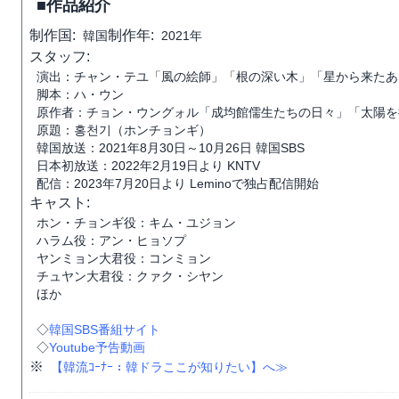
■作品紹介
制作国:
制作年:
韓国
2021年
スタッフ:
演出：チャン・テユ「風の絵師」「根の深い木」「星から来たあ
脚本：ハ・ウン
原作者：チョン・ウングォル「成均館儒生たちの日々」「太陽を
原題：홍천기（ホンチョンギ）
韓国放送：2021年8月30日～10月26日 韓国SBS
日本初放送：2022年2月19日より KNTV
配信：2023年7月20日より Leminoで独占配信開始
キャスト:
ホン・チョンギ役：キム・ユジョン
ハラム役：アン・ヒョソプ
ヤンミョン大君役：コンミョン
チュヤン大君役：クァク・シヤン
ほか
◇
韓国SBS番組サイト
◇
Youtube予告動画
※
【韓流ｺｰﾅｰ：韓ドラここが知りたい】へ≫