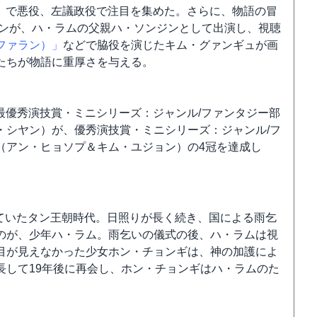
」
で悪役、左議政役で注目を集めた。さらに、物語の冒
ンが、ハ・ラムの父親ハ・ソンジンとして出演し、視聴
ファラン）」
などで脇役を演じたキム・グァンギュが画
たちが物語に重厚さを与える。
では、最優秀演技賞・ミニシリーズ：ジャンル/ファンタジー部
・シヤン）が、優秀演技賞・ミニシリーズ：ジャンル/フ
（アン・ヒョソプ＆キム・ユジョン）の4冠を達成し
与していたタン王朝時代。日照りが長く続き、国による雨乞
のが、少年ハ・ラム。雨乞いの儀式の後、ハ・ラムは視
目が見えなかった少女ホン・チョンギは、神の加護によ
長して19年後に再会し、ホン・チョンギはハ・ラムのた