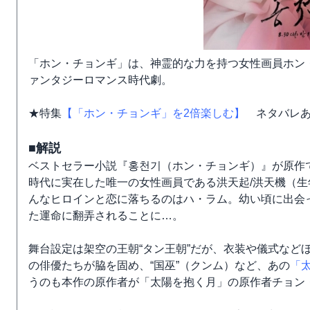
「ホン・チョンギ」は、神霊的な力を持つ女性画員ホン
ァンタジーロマンス時代劇。
★特集
【「ホン・チョンギ」を2倍楽しむ】
ネタバレあ
■解説
ベストセラー小説『홍천기（ホン・チョンギ）』が原作で
時代に実在した唯一の女性画員である洪天起/洪天機（生
んなヒロインと恋に落ちるのはハ・ラム。幼い頃に出会
た運命に翻弄されることに…。
舞台設定は架空の王朝“タン王朝”だが、衣装や儀式など
の俳優たちが脇を固め、“国巫”（クンム）など、あの
「
うのも本作の原作者が「太陽を抱く月」の原作者チョン