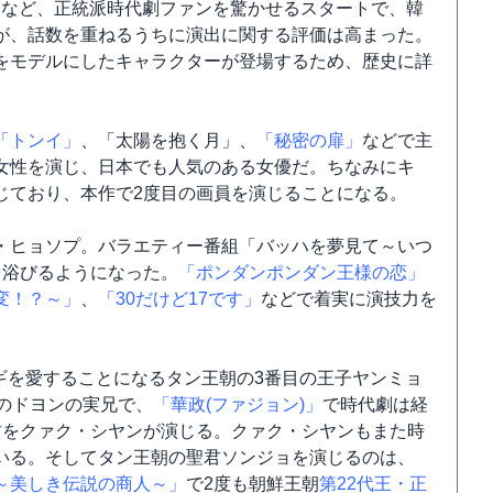
るなど、正統派時代劇ファンを驚かせるスタートで、韓
が、話数を重ねるうちに演出に関する評価は高まった。
をモデルにしたキャラクターが登場するため、歴史に詳
「トンイ」
、「太陽を抱く月」、
「秘密の扉」
などで主
女性を演じ、日本でも人気のある女優だ。ちなみにキ
じており、本作で2度目の画員を演じることになる。
・ヒョソプ。バラエティー番組「バッハを夢見て～いつ
を浴びるようになった。
「ポンダンポンダン王様の恋」
変！？～」
、
「30だけど17です」
などで着実に演技力を
。
ョンギを愛することになるタン王朝の3番目の王子ヤンミョ
のドヨンの実兄で、
「華政(ファジョン)」
で時代劇は経
君をクァク・シヤンが演じる。クァク・シヤンもまた時
いる。そしてタン王朝の聖君ソンジョを演じるのは、
～美しき伝説の商人～」
で2度も朝鮮王朝
第22代王・正