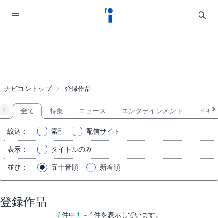
ナビコントップ
登録作品
全て
特集
ニュース
エンタテインメント
ドキ
絞込
：
索引
配信サイト
表示
：
タイトルのみ
並び
：
五十音順
新着順
登録作品
1
件中
1
～
1
件を表示しています。