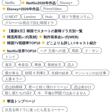
Netflix
Disney+
Netflix2026年作品
PrimeVideo
Disney+2026年作品
U-NEXT
Lemino
Hulu
韓ドラ歴史コラム
グローバル視点で読む韓国ドラ
【最新8月】韓国でスタートの新韓ドラ月別一覧
韓流再現レポ(取材)
制作発表会レポ(WEB)
韓国TV視聴率TOP10
どこよりも詳しい!キャスト紹介
ヘチ 王座への道
馬医
イ・サン
Netflix世界TOP10
トンイ
鬼宮
奇皇后
華政
善徳女王
恋人
愛が来る
財閥 X 刑事2
夫婦の結末
マンションのお仕事
人妻キラー
恋は飴模様
君へと続く僕のドリーム!
恋は命がけ
殺し屋たちの店2
今、不倫が問題ではありません
華流トップページ
次見る韓ドラに迷ったら見るコーナー