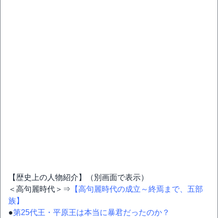
【歴史上の人物紹介】（別画面で表示）
＜高句麗時代＞⇒
【高句麗時代の成立～終焉まで、五部
族】
●
第25代王・平原王は本当に暴君だったのか？