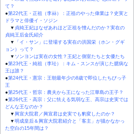
て？
●
第22代王・正祖（李祘）：正祖のやった偉業は？史実と
ドラマと俳優イ・ソジン
▼
貞純王妃はなぜあれほど正祖を憎んだのか？実在の
貞純王后金氏紹介
▼
「イ・サン」に登場する実在の洪国栄（ホン・グギ
ョン）って？
▼
ソンヨンは実在の女性？王妃と側室たちと女優たち
●
第23代王・純祖（李玜）：キム・スンスが演じた臆病な
王は誰？
●
第24代王・憲宗：王朝最年少の8歳で即位したちびっ子
王
●
第25代王・哲宗：農夫から王になった江華島の王子？
●
第26代王・高宗：父に怯える気弱な王、高宗は史実では
どんな王なのか？
▼
興宣大院君／興宣君は史実でも豹変したのか？
▼
明成皇后＆興宣大院君紹介と「客主」が描かなかっ
た空白の15年間は？