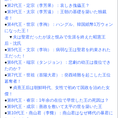
●
第2代王・定宗（李芳果）：哀しき傀儡王？
●
第3代王・太宗（李芳遠）：王朝の基礎を築いた独裁
者！
●
第4代王・世宗（李祹）：ハングル、韓国紙幣1万ウォン
になった王！
▼
夫は聖君だったが涙と恨みで生涯を終えた昭憲王
后・沈氏
●
第5代王・文宗（李珦）：病弱な王は聖君を約束された
王だった！
●
第6代王・端宗（タンジョン）：悲劇の幼王は復位でき
たのか？
●
第7代王・世祖（首陽大君）：癸酉靖難を起こした王位
簒奪者！
▼
貞熹王后は朝鮮時代、女性で初めて国政を治めた女
傑！
●
第8代王・睿宗：1年余の在位で早世した王の死因は？
●
第9代王・成宗：善政を敷いて太平の世を築いた王
●
第10代王・燕山君（李㦕）：燕山君はなぜ稀代の暴君に