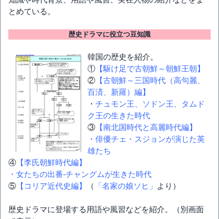
とめている。
歴史ドラマに役立つ豆知識
韓国の歴史を紹介。
①
【駆け足で古朝鮮～朝鮮王朝】
②
【古朝鮮～三国時代（高句麗、
百済、新羅）編】
・
チュモン王、ソドン王、タムド
ク王の生きた時代
③
【南北国時代と高麗時代編】
・俳優チェ・スジョンが演じた英
雄たち
④
【李氏朝鮮時代編】
・女たちの出番-チャングムが生きた時代
⑤
【コリア近代史編】
（
「名家の娘ソヒ」
より）
歴史ドラマに登場する用語や風習などを紹介。（別画面