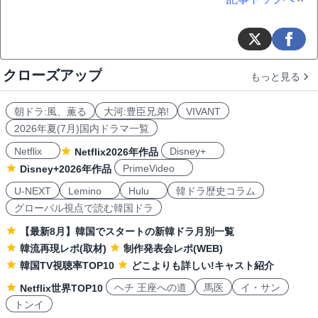
クローズアップ
もっと見る
朝ドラ:風、薫る
大河:豊臣兄弟!
VIVANT
2026年夏(7月)国内ドラマ一覧
Netflix
Disney+
Netflix2026年作品
PrimeVideo
Disney+2026年作品
U-NEXT
Lemino
Hulu
韓ドラ歴史コラム
グローバル視点で読む韓国ドラ
【最新8月】韓国でスタートの新韓ドラ月別一覧
韓流再現レポ(取材)
制作発表会レポ(WEB)
韓国TV視聴率TOP10
どこよりも詳しい!キャスト紹介
ヘチ 王座への道
馬医
イ・サン
Netflix世界TOP10
トンイ