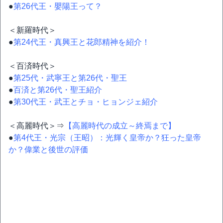
●
第26代王・嬰陽王って？
＜新羅時代＞
●
第24代王・真興王と花郎精神を紹介！
＜百済時代＞
●
第25代・武寧王と第26代・聖王
●
百済と第26代・聖王紹介
●
第30代王・武王とチョ・ヒョンジェ紹介
＜高麗時代＞⇒
【高麗時代の成立～終焉まで】
●
第4代王・光宗（王昭）：光輝く皇帝か？狂った皇帝
か？偉業と後世の評価