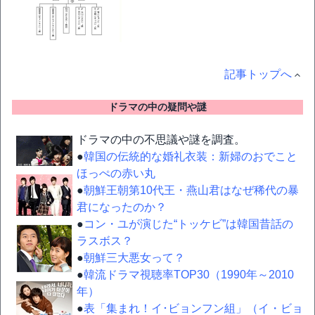
記事トップへ
ドラマの中の疑問や謎
ドラマの中の不思議や謎を調査。
●
韓国の伝統的な婚礼衣装：新婦のおでこと
ほっぺの赤い丸
●
朝鮮王朝第10代王・燕山君はなぜ稀代の暴
君になったのか？
●
コン・ユが演じた“トッケビ”は韓国昔話の
ラスボス？
●
朝鮮三大悪女って？
●
韓流ドラマ視聴率TOP30（1990年～2010
年）
●
表「集まれ！イ･ビョンフン組」（イ・ビョ