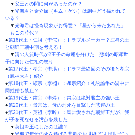
▼
父王との間に何があったのか？
▼
光海君と金介屎（キム・ゲシ）は劇中どう描かれて
いる？
▼
光海君は怪奇現象がお得意？「星から来たあなた」
…もこの時代？
●
第16代王・仁祖（李倧）：トラブルメーカー？屈辱の王
と朝鮮王朝中期を考える！
▼
清の人質時代が2王子の命運を分けた！悲劇の昭顕世
子に向けた仁祖の怒り
●
第17代王・孝宗（李淏）：ドラマ最終回のその後と孝宗
（鳳林大君）紹介
●
第18代王・顕宗（李棩）：顕宗紹介！礼訟論争の渦中に
同姓婚も禁止？
●
第19代王・粛宗（李焞）：粛宗は絶対君主の強い王！
●
第20代王・景宗は、母の刑死を目撃した悲運の王
●
第21代王・英祖（李昑）：民に愛された朝鮮王だが、我
が子を死なせる汚点を残した
▼
英祖を王にしたのは誰？
▼
米櫃で無念の死を遂げる悲劇のお世継ぎ“思悼世子”っ