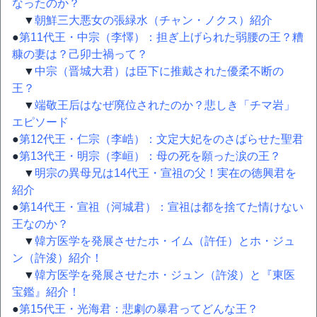
なったのか？
▼
朝鮮三大悪女の張緑水（チャン・ノクス）紹介
●
第11代王・中宗（李懌）：担ぎ上げられた弱腰の王？糟
糠の妻は？己卯士禍って？
▼
中宗（晋城大君）は臣下に推戴された優柔不断の
王？
▼
端敬王后はなぜ廃位されたのか？悲しき「チマ岩」
エピソード
●
第12代王・仁宗（李峼）：文定大妃をのさばらせた聖君
●
第13代王・明宗（李峘）：母の死を願った涙の王？
▼
明宗の異母兄は14代王・宣祖の父！実在の徳興君を
紹介
●
第14代王・宣祖（河城君）：宣祖は都を捨てた情けない
王なのか？
▼
韓方医学を発展させたホ・イム（許任）とホ・ジュ
ン（許浚）紹介！
▼
韓方医学を発展させたホ・ジュン（許浚）と『東医
宝鑑』紹介！
●
第15代王・光海君：悲劇の暴君ってどんな王？