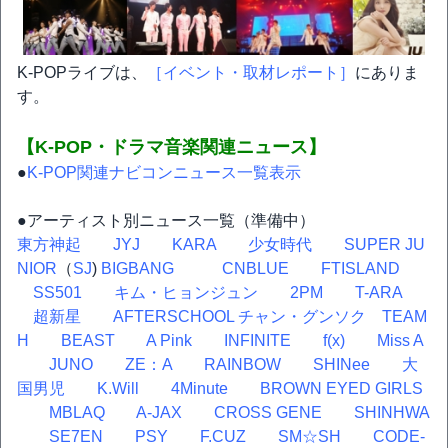
K-POPライブは、
［イベント・取材レポート］
にありま
す。
【K-POP・ドラマ音楽関連ニュース】
●
K-POP関連ナビコンニュース一覧表示
●アーティスト別ニュース一覧（準備中）
東方神起
JYJ
KARA
少女時代
SUPER JU
NIOR
（
SJ
)
BIGBANG
CNBLUE
FTISLAND
SS501
キム・ヒョンジュン
2PM
T-ARA
超新星
AFTERSCHOOL
チャン・グンソク
TEAM
H
BEAST
A Pink
INFINITE
f(x)
Miss A
JUNO
ZE：A
RAINBOW
SHINee
大
国男児
K.Will
4Minute
BROWN EYED GIRLS
MBLAQ
A-JAX
CROSS GENE
SHINHWA
SE7EN
PSY
F.CUZ
SM☆SH
CODE-