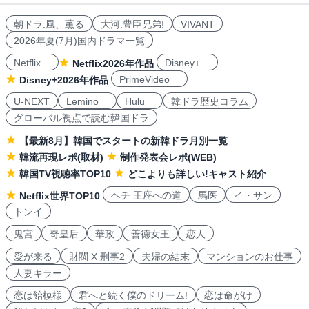
朝ドラ:風、薫る
大河:豊臣兄弟!
VIVANT
2026年夏(7月)国内ドラマ一覧
Netflix
Disney+
Netflix2026年作品
PrimeVideo
Disney+2026年作品
U-NEXT
Lemino
Hulu
韓ドラ歴史コラム
グローバル視点で読む韓国ドラ
【最新8月】韓国でスタートの新韓ドラ月別一覧
韓流再現レポ(取材)
制作発表会レポ(WEB)
韓国TV視聴率TOP10
どこよりも詳しい!キャスト紹介
ヘチ 王座への道
馬医
イ・サン
Netflix世界TOP10
トンイ
鬼宮
奇皇后
華政
善徳女王
恋人
愛が来る
財閥 X 刑事2
夫婦の結末
マンションのお仕事
人妻キラー
恋は飴模様
君へと続く僕のドリーム!
恋は命がけ