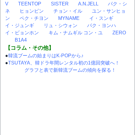
V
TEENTOP
SISTER
A.N.JELL
パク・シ
ネ
ヒョンビン
チョン・イル
ユン・サンヒョ
ン
ペク・チヨン
MYNAME
イ・スンギ
イ・ジュンギ
リュ・シウォン
パク・ヨンハ
イ・ビョンホン
キム・ナムギル
コン・ユ
ZERO
B1A4
【コラム・その他】
●
韓流ブームの始まりはK-POPから♪
●
TSUTAYA、韓ドラ年間レンタル初の1億回突破へ！
グラフと表で新韓流ブームの傾向を探る！