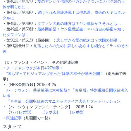
・第46話／第47話：
愛のヤンか？信頼のペガンか？ついにメバク頭の正
体が明らかに…
・第47話／第48話：
避けられぬ最終決戦！以他為過、成否のカギはタル
タルに…
・第48話／第49話：
タファンの真の味方は？ヤン廃位か？それとも…
・第49話／第50話：
最終回前話！ヤン皇后誕生！マハ出自の秘密を知っ
たタファンは…
・第50話／第51話（最終回）：
悲しすぎる愛の結末は？大国の斜陽…
・第51話最終回：
見逃した方のために詳しいあらすじ紹介とドラマのその
後
（５）ファンミ・イベント、その他関連記事
・
チ・チャンウクが本日4/27除隊！
“国も守ってビジュアルも守った”除隊の様子が動画公開！
（別画面で表
示）
・【NHK公開収録】2015.01.25
ハ・ジウォン、共演希望は木村拓哉？「奇皇后」特別番組公開収録潜入
レポ
「奇皇后」公開収録後のマニアッククイズ大会とフォトセッション
・【ハ・ジウォン ファンミ―ティング】 2015.1.24
【ﾌｧﾝﾐレポ①】
【レポ②】
【レポ③】
・
関連記事
（別画面で一覧）
スタッフ: