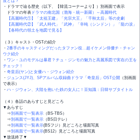
度とは？
・ドラマで辿る歴史（以下、【韓流コーナーより】）別画面で表示
ドラマの年表
ドラマの南北国（渤海・統一新羅）～高麗時代
【高麗時代①】「太祖王建」「光宗大王」「千秋太后」等の史劇
【高麗時代②】「武人時代」「武神」「辛旽（シンドン）」「龍の涙」
【各時代の領土を地図で見る】
（３）キャスト・OSTの紹介
・
2番手のキャスティングだったタファン役…超イケメン俳優チ・チャン
ウク紹介
・
ワン・ユのモデルは暴君？チュ・ジンモの魅力と高麗系図で実在の王を
チェック！
・
奇皇后(ヤン)と女優ハ・ジウォン紹介
・
ジュンス(JYJ)、SPアルバム収録曲ドラマ「奇皇后」OST公開
（別画面
で表示）
・
ハ・ジウォン、大陸を抱いた鉄の女人に！豆知識：日韓サブタイトル
（４）各話のあらすじと見どころ
▼あらすじ
⇒
別画面で一覧表示
（BS-TBS）
⇒
別画面で一覧表示
（BS日テレ）
⇒
別画面で一覧表示
(BSフジ）見どころと場面写真
⇒
別画面で一覧表示
(BS12）見どころと場面写真
▼放送終了▼