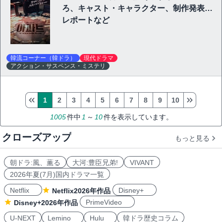
ろ、キャスト・キャラクター、制作発表会
レポートなど
韓流コーナー（韓ドラ）
現代ドラマ
アクション・サスペンス・ミステリ
1
2
3
4
5
6
7
8
9
10
1005
件中
1
～
10
件を表示しています。
クローズアップ
もっと見る
朝ドラ:風、薫る
大河:豊臣兄弟!
VIVANT
2026年夏(7月)国内ドラマ一覧
Netflix
Disney+
Netflix2026年作品
PrimeVideo
Disney+2026年作品
U-NEXT
Lemino
Hulu
韓ドラ歴史コラム