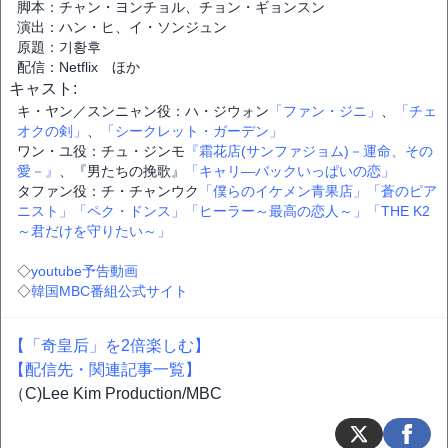
脚本：チャン・ヨンチョル、チョン・ギョンスン
演出：ハン・ヒ、イ・ソンジュン
原題：기황후
配信：Netflix ほか
キャスト:
キ・ヤン／スンニャン役：ハ・ジウォン
「ファン・ジニ」
、
「チェ
オクの剣」
、
「シークレット・ガーデン」
ワン・ユ役：チュ・ジンモ
『霜花店(サンファジョム)－運命、その
愛－』
、『男たちの挽歌』
「キャリ―バックいっぱいの恋」
タファン役：チ・チャンウク
「僕らのイケメン青果店」
「蒼のピア
ニスト」
「ペク・ドンス」
「ヒーラー～最高の恋人～」
「THE K2
～君だけを守りたい～」
◇
youtube予告動画
◇
韓国MBC番組公式サイト
【「奇皇后」を2倍楽しむ】
【配信先・関連記事一覧】
（C)Lee Kim Production/MBC