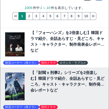
1005
件中
1
～
10
件を表示しています。
1
2
3
4
5
6
7
8
9
10
【「フォーハンズ」を2倍楽しむ】韓国ド
ラマ紹介、全話あらすじ・見どころ、キャ
スト・キャラクター、制作発表会レポート
など
韓流コーナー（韓ドラ）
現代ドラマ
ロマンス・ラブコメ
【「財閥 x 刑事2」シリーズを2倍楽し
む】韓国ドラマ紹介、全話あらすじ・見ど
ころ、キャスト・キャラクター、制作発表
会レポートなど
韓流コーナー（韓ドラ）
現代ドラマ