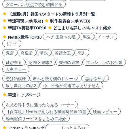
グローバル視点で読む韓国ドラ
【最新8月】韓国でスタートの新韓ドラ月別一覧
韓流再現レポ(取材)
制作発表会レポ(WEB)
韓国TV視聴率TOP10
どこよりも詳しい!キャスト紹介
ヘチ 王座への道
馬医
イ・サン
Netflix世界TOP10
トンイ
鬼宮
奇皇后
華政
善徳女王
恋人
愛が来る
財閥 X 刑事2
夫婦の結末
マンションのお仕事
人妻キラー
恋は飴模様
君へと続く僕のドリーム!
恋は命がけ
殺し屋たちの店2
今、不倫が問題ではありません
華流トップページ
次見る韓ドラに迷ったら見るコーナー
【保存版】Netflixで見られる韓国時代劇20選
映画レビュー
動画配信サービスをまとめて紹介
もっと見る>>
アクセスランキング