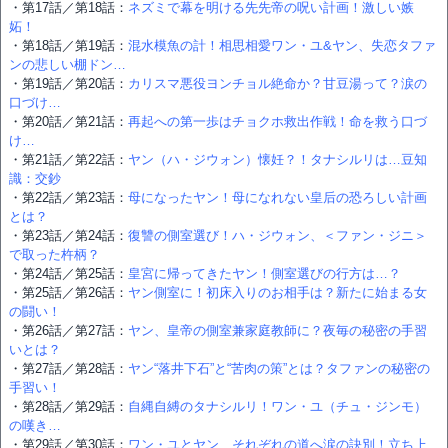
・第17話／第18話：
ネズミで幕を明ける先先帝の呪い計画！激しい嫉
妬！
・第18話／第19話：
混水模魚の計！相思相愛ワン・ユ&ヤン、失恋タファ
ンの悲しい棚ドン…
・第19話／第20話：
カリスマ悪役ヨンチョル絶命か？甘豆湯って？涙の
口づけ…
・第20話／第21話：
再起への第一歩はチョクホ救出作戦！命を救う口づ
け…
・第21話／第22話：
ヤン（ハ・ジウォン）懐妊？！タナシルリは…豆知
識：交鈔
・第22話／第23話：
母になったヤン！母になれない皇后の恐ろしい計画
とは？
・第23話／第24話：
復讐の側室選び！ハ・ジウォン、＜ファン・ジニ＞
で取った杵柄？
・第24話／第25話：
皇宮に帰ってきたヤン！側室選びの行方は…？
・第25話／第26話：
ヤン側室に！初床入りのお相手は？新たに始まる女
の闘い！
・第26話／第27話：
ヤン、皇帝の側室兼家庭教師に？夜毎の秘密の手習
いとは？
・第27話／第28話：
ヤン“落井下石”と“苦肉の策”とは？タファンの秘密の
手習い！
・第28話／第29話：
自縄自縛のタナシルリ！ワン・ユ（チュ・ジンモ）
の嘆き…
・第29話／第30話：
ワン・ユとヤン、それぞれの道へ涙の訣別！立ち上