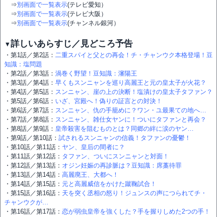
⇒
別画面で一覧表示
(テレビ愛知）
⇒
別画面で一覧表示
(テレビ大阪）
⇒
別画面で一覧表示
(チャンネル銀河）
詳しいあらすじ／見どころ予告
▼
・第1話／第2話：
二重スパイと父との再会！チ・チャンウク本格登場！豆
知識：塩問題
・第2話／第3話：
渦巻く野望！豆知識：瀋陽王
・第3話／第4話：
早くもスンニャンを巡り高麗王と元の皇太子が火花？
・第4話／第5話：
スンニャン、崖の上の決断！塩漬けの皇太子タファン？
・第5話／第6話：
いざ、宮殿へ！偽りの証言との対決！
・第6話／第7話：
スンニャン、仇の手籠めに？ワン・ユ最果ての地へ…
・第7話／第8話：
スンニャン、雑仕女ヤンに！ついにタファンと再会？
・第8話／第9話：
皇帝殺害を阻むものとは？同郷の絆に涙のヤン…
・第9話／第10話：
試されるスンニャンの信義！タファンの憂鬱！
・第10話／第11話：
ヤン、皇后の間者に？
・第11話／第12話：
タファン、ついにスンニャンと対面！
・第12話／第13話：
オジン妊娠の再診脈は？豆知識：席藁待罪
・第13話／第14話：
高麗廃王、大都へ！
・第14話／第15話：
元と高麗威信をかけた蹴鞠試合！
・第15話／第16話：
天を突く丞相の怒り！ジュンスの声につられてチ・
チャンウクが…
・第16話／第17話：
恋が弱虫皇帝を強くした？手を握りしめた2つの手！