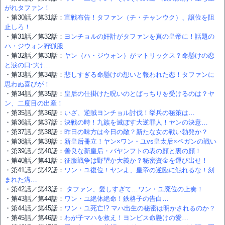
がれタファン！
・第30話／第31話：
宣戦布告！タファン（チ・チャンウク）、譲位を阻
止しろ！
・第31話／第32話：
ヨンチョルの奸計がタファンを真の皇帝に！話題の
ハ・ジウォン狩猟服
・第32話／第33話：
ヤン（ハ・ジウォン）がマトリックス？命懸けの恋
と涙の口づけ…
・第33話／第34話：
悲しすぎる命懸けの想いと報われた恋！タファンに
思わぬ喜びが！
・第34話／第35話：
皇后の仕掛けた呪いのとばっちりを受けるのは？ヤ
ン、二度目の出産！
・第35話／第36話：
いざ、逆賊ヨンチョル討伐！挙兵の秘策は…
・第36話／第37話：
決戦の時！九族を滅ぼす大逆罪人！ヤンの決意…
・第37話／第38話：
昨日の味方は今日の敵？新たな女の戦い勃発か？
・第38話／第39話：
新皇后冊立！ヤン×ワン・ユvs皇太后×ペガンの戦い
・第39話／第40話：
善良な新皇后・バヤンフトの表の顔と裏の顔！
・第40話／第41話：
征服戦争は野望か大義か？秘密資金を運び出せ！
・第41話／第42話：
ワン・ユ復位！ヤンよ、皇帝の逆臨に触れるな！刻
まれた溝…
・第42話／第43話：
タファン、愛しすぎて…ワン・ユ廃位の上奏！
・第43話／第44話：
ワン・ユ絶体絶命！鉄格子の告白…
・第44話／第45話：
ワン・ユ死亡!? マハ出生の秘密は明かされるのか？
・第45話／第46話：
わが子マハを救え！ヨンビス命懸けの愛…