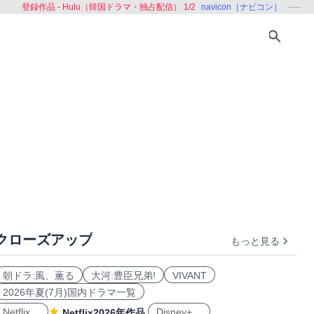
登録作品 - Hulu（韓国ドラマ・独占配信） 1/2
navicon［ナビコン］
クローズアップ
もっと見る
ング
学ぶ
朝ドラ:風、薫る
大河:豊臣兄弟!
VIVANT
2026年夏(7月)国内ドラマ一覧
Netflix
Disney+
Netflix2026年作品