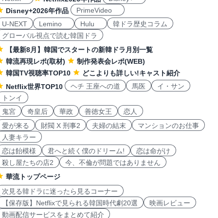
PrimeVideo
Disney+2026年作品
U-NEXT
Lemino
Hulu
韓ドラ歴史コラム
グローバル視点で読む韓国ドラ
【最新8月】韓国でスタートの新韓ドラ月別一覧
韓流再現レポ(取材)
制作発表会レポ(WEB)
韓国TV視聴率TOP10
どこよりも詳しい!キャスト紹介
ヘチ 王座への道
馬医
イ・サン
Netflix世界TOP10
トンイ
鬼宮
奇皇后
華政
善徳女王
恋人
愛が来る
財閥 X 刑事2
夫婦の結末
マンションのお仕事
人妻キラー
恋は飴模様
君へと続く僕のドリーム!
恋は命がけ
殺し屋たちの店2
今、不倫が問題ではありません
華流トップページ
次見る韓ドラに迷ったら見るコーナー
【保存版】Netflixで見られる韓国時代劇20選
映画レビュー
動画配信サービスをまとめて紹介