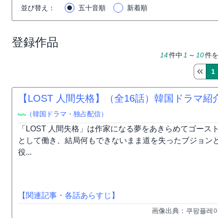
並び替え
：
五十音順
新着順
登録作品
14
件中
1
～
10
件
1
【LOST 人間失格】（全16話）韓国ドラマ紹
（韓国ドラマ・独占配信）
「LOST 人間失格」は作家になる夢をあきらめてゴー
として働き、結局何もできないまま道を失ったブジョン
役...
【関連記事・各話あらすじ】
画像出典：쿠팡플레이 Co