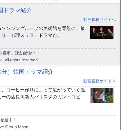
国ドラマ紹介
動画視聴サイトへ
るソンジングループの美術館を背景に、最
テリー心理スリラードラマだ。
工作都市」独占配信中！
. all rights reserved.
0分）韓国ドラマ紹介
動画視聴サイトへ
と、コーヒー作りによって広がっていく温
ヒーの店長＆新人バリスタのカン・コビ
占配信中！
tive Group Moon