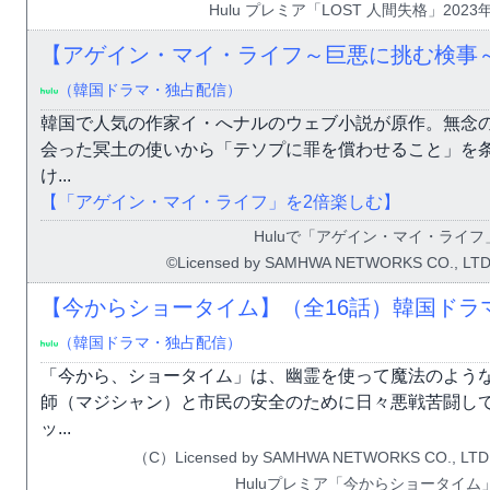
Hulu プレミア「LOST 人間失格」202
【アゲイン・マイ・ライフ～巨悪に挑む検事～
（韓国ドラマ・独占配信）
韓国で人気の作家イ・へナルのウェブ小説が原作。無念
会った冥土の使いから「テソプに罪を償わせること」を
け...
【「アゲイン・マイ・ライフ」を2倍楽しむ】
Huluで「アゲイン・マイ・ライフ
©Licensed by SAMHWA NETWORKS CO., LTD.
【今からショータイム】（全16話）韓国ドラ
（韓国ドラマ・独占配信）
「今から、ショータイム」は、幽霊を使って魔法のよう
師（マジシャン）と市民の安全のために日々悪戦苦闘し
ッ...
（C）Licensed by SAMHWA NETWORKS CO., LTD.
Huluプレミア「今からショータイム