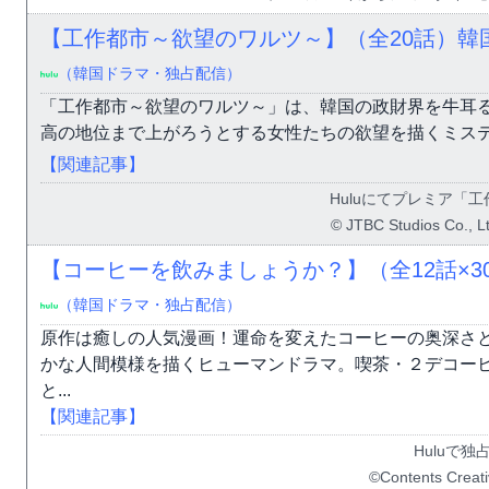
【工作都市～欲望のワルツ～】（全20話）韓
（韓国ドラマ・独占配信）
「工作都市～欲望のワルツ～」は、韓国の政財界を牛耳
高の地位まで上がろうとする女性たちの欲望を描くミス
【関連記事】
Huluにてプレミア「
© JTBC Studios Co., Ltd
【コーヒーを飲みましょうか？】（全12話×3
（韓国ドラマ・独占配信）
原作は癒しの人気漫画！運命を変えたコーヒーの奥深さ
かな人間模様を描くヒューマンドラマ。喫茶・２デコー
と...
【関連記事】
Huluで独
©︎Contents Crea