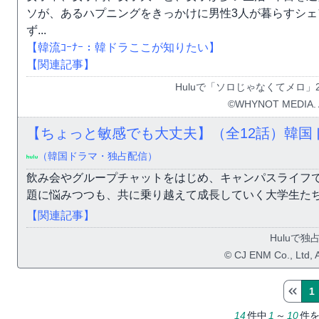
ソが、あるハプニングをきっかけに男性3人が暮らすシ
ず...
【韓流ｺｰﾅｰ：韓ドラここが知りたい】
【関連記事】
Huluで「ソロじゃなくてメロ」2
©︎WHYNOT MEDIA. Al
【ちょっと敏感でも大丈夫】（全12話）韓国
（韓国ドラマ・独占配信）
飲み会やグループチャットをはじめ、キャンパスライフ
題に悩みつつも、共に乗り越えて成長していく大学生た
【関連記事】
Huluで独
© CJ ENM Co., Ltd, A
1
14
件中
1
～
10
件