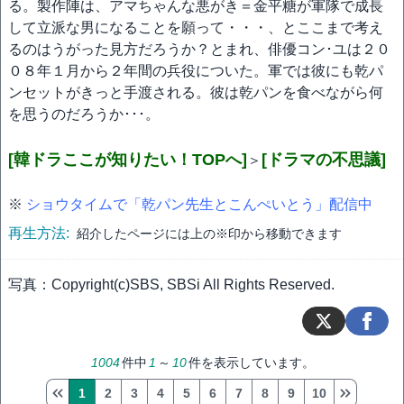
る。製作陣は、アマちゃんな悪がき＝金平糖が軍隊で成長
して立派な男になることを願って・・・、とここまで考え
るのはうがった見方だろうか？とまれ、俳優コン･ユは２０
０８年１月から２年間の兵役についた。軍では彼にも乾パ
ンセットがきっと手渡される。彼は乾パンを食べながら何
を思うのだろうか･･･。
[韓ドラここが知りたい！TOPへ]
[ドラマの不思議]
＞
※
ショウタイムで「乾パン先生とこんぺいとう」配信中
再生方法:
紹介したページには上の※印から移動できます
写真：Copyright(c)SBS, SBSi All Rights Reserved.
1004
件中
1
～
10
件を表示しています。
1
2
3
4
5
6
7
8
9
10