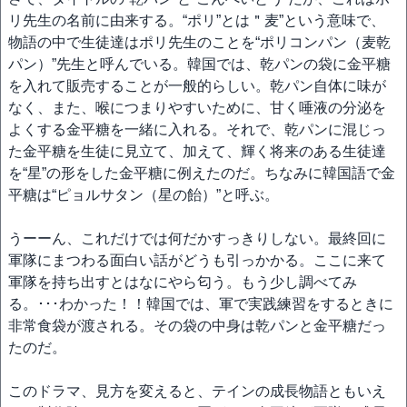
リ先生の名前に由来する。“ポリ”とは＂麦”という意味で、
物語の中で生徒達はポリ先生のことを“ポリコンパン（麦乾
パン）”先生と呼んでいる。韓国では、乾パンの袋に金平糖
を入れて販売することが一般的らしい。乾パン自体に味が
なく、また、喉につまりやすいために、甘く唾液の分泌を
よくする金平糖を一緒に入れる。それで、乾パンに混じっ
た金平糖を生徒に見立て、加えて、輝く将来のある生徒達
を“星”の形をした金平糖に例えたのだ。ちなみに韓国語で金
平糖は“ピョルサタン（星の飴）”と呼ぶ。
うーーん、これだけでは何だかすっきりしない。最終回に
軍隊にまつわる面白い話がどうも引っかかる。ここに来て
軍隊を持ち出すとはなにやら匂う。もう少し調べてみ
る。･･･わかった！！韓国では、軍で実践練習をするときに
非常食袋が渡される。その袋の中身は乾パンと金平糖だっ
たのだ。
このドラマ、見方を変えると、テインの成長物語ともいえ