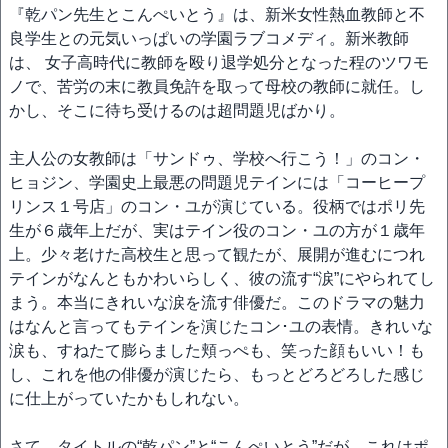
『乾パン先生とこんぺいとう』は、新米女性熱血教師と不
良学生との元気いっぱいの学園ラブコメディ。新米教師
は、 女子高時代に教師を殴り退学処分となった程のツワモ
ノで、苦労の末に教員免許を取って母校の教師に就任。し
かし、そこに待ち受けるのは超問題児ばかり。
主人公の女教師は「サンドゥ、学校へ行こう！」のコン・
ヒョジン、学園史上最悪の問題児テインには「コーヒープ
リンス１号店」のコン・ユが演じている。役柄ではポリ先
生が６歳年上だが、実はテイン役のコン・ユの方が１歳年
上。少々老けた高校生と思って観たが、展開が進むにつれ
テインがなんともかわいらしく、彼の流す“涙”にやられてし
まう。本当にきれいな涙を流す俳優だ。このドラマの魅力
はなんと言ってもテインを演じたコン･ユの表情。きれいな
涙も、すねたて膨らました頬っぺも、笑った顔もいい！も
し、これを他の俳優が演じたら、もっとどろどろした感じ
に仕上がっていたかもしれない。
さて、タイトルの“乾パン”と“こんぺいとう”だが、これはポ