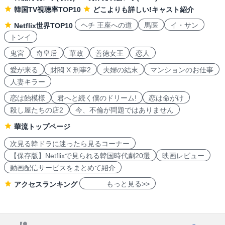
韓国TV視聴率TOP10
どこよりも詳しい!キャスト紹介
ヘチ 王座への道
馬医
イ・サン
Netflix世界TOP10
トンイ
鬼宮
奇皇后
華政
善徳女王
恋人
愛が来る
財閥 X 刑事2
夫婦の結末
マンションのお仕事
人妻キラー
恋は飴模様
君へと続く僕のドリーム!
恋は命がけ
殺し屋たちの店2
今、不倫が問題ではありません
華流トップページ
次見る韓ドラに迷ったら見るコーナー
【保存版】Netflixで見られる韓国時代劇20選
映画レビュー
動画配信サービスをまとめて紹介
もっと見る>>
アクセスランキング