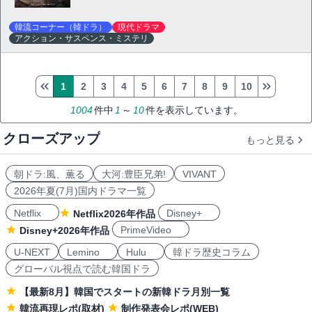
韓流コーナー（韓ドラ）
現代ドラマ
アクション・サスペンス・ミステリ
1
2
3
4
5
6
7
8
9
10
1004
件中
1
～
10
件を表示しています。
クローズアップ
もっと見る
朝ドラ:風、薫る
大河:豊臣兄弟!
VIVANT
2026年夏(7月)国内ドラマ一覧
Netflix
Disney+
Netflix2026年作品
PrimeVideo
Disney+2026年作品
U-NEXT
Lemino
Hulu
韓ドラ歴史コラム
グローバル視点で読む韓国ドラ
【最新8月】韓国でスタートの新韓ドラ月別一覧
韓流再現レポ(取材)
制作発表会レポ(WEB)