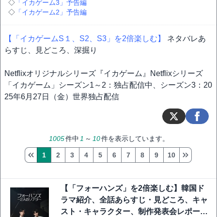
◇
「イカゲーム3」予告編
◇
「イカゲーム2」予告編
【「イカゲームS１、S2、S3」を2倍楽しむ】
ネタバレあ
らすじ、見どころ、深掘り
Netflixオリジナルシリーズ『イカゲーム』Netflixシリーズ
「イカゲーム」シーズン1～2：独占配信中、シーズン3：20
25年6月27日（金）世界独占配信
1005
件中
1
～
10
件を表示しています。
1
2
3
4
5
6
7
8
9
10
【「フォーハンズ」を2倍楽しむ】韓国ド
ラマ紹介、全話あらすじ・見どころ、キャ
スト・キャラクター、制作発表会レポート