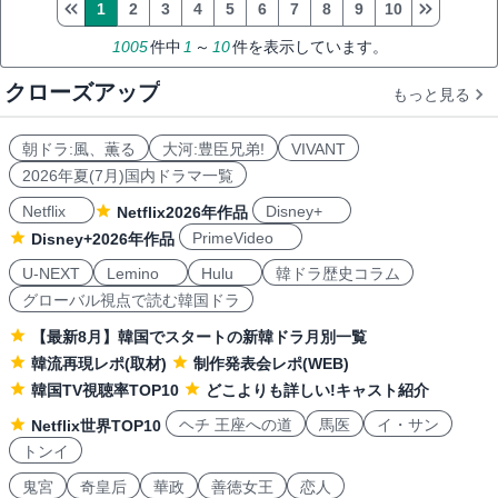
1
2
3
4
5
6
7
8
9
10
1005
件中
1
～
10
件を表示しています。
クローズアップ
もっと見る
朝ドラ:風、薫る
大河:豊臣兄弟!
VIVANT
2026年夏(7月)国内ドラマ一覧
Netflix
Disney+
Netflix2026年作品
PrimeVideo
Disney+2026年作品
U-NEXT
Lemino
Hulu
韓ドラ歴史コラム
グローバル視点で読む韓国ドラ
【最新8月】韓国でスタートの新韓ドラ月別一覧
韓流再現レポ(取材)
制作発表会レポ(WEB)
韓国TV視聴率TOP10
どこよりも詳しい!キャスト紹介
ヘチ 王座への道
馬医
イ・サン
Netflix世界TOP10
トンイ
鬼宮
奇皇后
華政
善徳女王
恋人