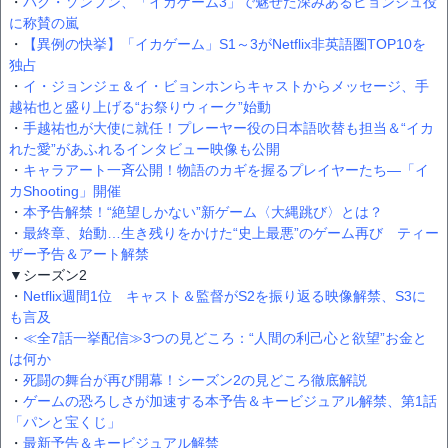
・
パク・ソンフン、「イカゲーム3」で魅せた深みあるヒョンジュ役
に称賛の嵐
・
【異例の快挙】「イカゲーム」S1～3がNetflix非英語圏TOP10を
独占
・
イ・ジョンジェ＆イ・ビョンホンらキャストからメッセージ、手
越祐也と盛り上げる“お祭りウィーク”始動
・
手越祐也が大使に就任！プレーヤー役の日本語吹替も担当＆“イカ
れた愛”があふれるインタビュー映像も公開
・
キャラアート一斉公開！物語のカギを握るプレイヤーたち―「イ
カShooting」開催
・
本予告解禁！“絶望しかない”新ゲーム〈大縄跳び〉とは？
・
最終章、始動…生き残りをかけた“史上最悪”のゲーム再び ティー
ザー予告＆アート解禁
▼シーズン2
・
Netflix週間1位 キャスト＆監督がS2を振り返る映像解禁、S3に
も言及
・
≪全7話一挙配信≫3つの見どころ：“人間の利己心と欲望”お金と
は何か
・
死闘の舞台が再び開幕！シーズン2の見どころ徹底解説
・
ゲームの恐ろしさが加速する本予告＆キービジュアル解禁、第1話
「パンと宝くじ」
・
最新予告＆キービジュアル解禁