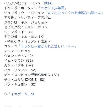
イルナム役：オ・ヨンス
「武神」
ドクス役：ホ・ソンテ
「ラケット少年団」
ジュノ役：ウィ・ハジュン
「よくおごってくれる綺麗なお姉さん」
アリ役：トリバティ・アヌパム
ジヨン役：キム・ジュリョン
セビョク役：チョン・ホヨン
ジヨン役：イ・ユミ
ギフン母：キム・ヨンオク
＜特別ゲスト（カメオ）出演＞
コン・ユ
「トッケビ～君がくれた愛しい日々～」
チャン・ウヒョク
ウォン・チュンギュ
イム・シワン（S2）
カン・ハヌル（S2）
パク・ソンフン（S2）
チェ・スンヒョン/元BIGBANG（S2）
チョ・ユリ/元IZ*ONE（S2）
パク・ギュヨン（S2）
◇
「イカゲーム」s1