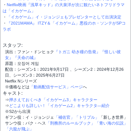
・
Netflix映画『浅草キッド』の大泉洋が次に観たいネトフリドラマ
は「イカゲーム」
・
「イカゲーム」イ・ジョンジェもプレゼンターとして出演決定
・
『2021MAMA』 ITZY＆「イカゲーム」悪役のホ・ソンテがSPコ
ラボ
スタッフ:
演出：ファン・ドンヒョク
『トガニ 幼き瞳の告発』
『怪しい彼
女』
『天命の城』
原題：오징어 게임
配信：シーズン1：2021年9月17日 、シーズン2：2024年12月26
日、シーズン3：2025年6月27日
Netflix Nシリーズ
※価格などは
「動画配信サービス」ページ
へ
キャスト:
⇒
押さえておくべき「イカゲーム3」キャラクター
⇒
どこよりも詳しい！「イカゲーム2」キャラクタ―紹介
※S2から出演
ギフン役：イ・ジョンジェ
「補佐官」
「トリプル」
「新しき世界」
サンウ役：パク・ヘス
「刑務所のルールブック」
「青い海の伝説」
「六龍が飛ぶ」