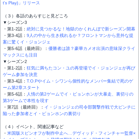
t’s Play)」リリース
（３）各話のあらすじと見どころ
▼シーズン3
・第1-2話：
絶対に見つかるな！地獄のかくれんぼで新シーズン開幕
・第3-4話：
9人の中から生き残れるか？フロントマンから意外な提
案に驚くイ・ジョンジェ
・第5-6話（最終回）：
優勝者は誰？豪華カメオ出演の意味深クライ
マックスにも注目
▼シーズン2
・第1-2話：
狂気に満ちたコン・ユの再登場でイ・ジョンジェが再び
ゲーム参加を決意
・第3-4話：
T.O.Pやイム・シワンら個性的なメンバー集結で死のゲ
ーム第2章スタート
・第5-6話：
人情の第2ゲームでイ・ビョンホンが大暴走、裏切りの
第3ゲームで本性を現す
・第7話（最終回）：
イ・ジョンジェの司令部襲撃作戦で大ピンチに
陥った参加者とイ・ビョンホンの裏切り
（４）イベント、関連記事など
・
米国版スピンオフが制作中止へ…デヴィッド・フィンチャー監督×