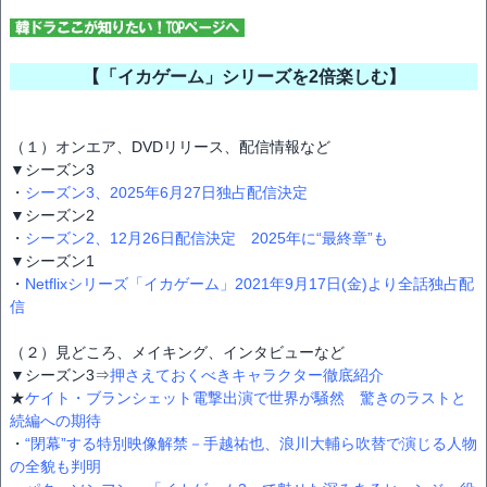
【「イカゲーム」シリーズを2倍楽しむ】
（１）オンエア、DVDリリース、配信情報など
▼シーズン3
・
シーズン3、2025年6月27日独占配信決定
▼シーズン2
・
シーズン2、12月26日配信決定 2025年に“最終章”も
▼シーズン1
・
Netflixシリーズ「イカゲーム」2021年9月17日(金)より全話独占配
信
（２）見どころ、メイキング、インタビューなど
▼シーズン3⇒
押さえておくべきキャラクター徹底紹介
★
ケイト・ブランシェット電撃出演で世界が騒然 驚きのラストと
続編への期待
・
“閉幕”する特別映像解禁－手越祐也、浪川大輔ら吹替で演じる人物
の全貌も判明