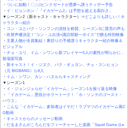
・
ついに始動！〇△□ピンクガードが悪夢へ誘うティザー予告
・
イ・ビョンホン「『イカゲーム2』は予想を超える面白さ」
▼シーズン2（新キャスト・キャラクター）⇒
どこよりも詳しい！キ
ャラクタ―紹介
・
コン・ユとパク・ソンフンの演技を称賛、シーズン3に賛否の声も
・
吹替声優決定！“コン・ユ出演×諏訪部順一ボイス”で贈る特別映像
・
主要人物が全員集結！裏切りの予感漂うキャラクター紹介映像＆
ビジュアル
・
チョ・ユリ、イム・シワンら新プレイヤー5人の素性が明らかに…
新場面写真
・
新キャスト！イ・ジヌク、パク・ギュヨン、チェ・スンヒョン
（元 BIGBANG）ら8人
・
イム・シワン、カン・ハヌルらキャスティング
▼シーズン1
・
イ・ジョンジェらが「イカゲーム」シーズン1を振り返る映像
・
「イカゲーム」悪役がホラートーク！「ホ・ソンテのゴースト・
ハウス」
・
こんな「イカゲーム」参加者はイヤだ！ラブマツのイカゲーム風C
G動画
・
キャストからのメッセージ動画
・
だるまさんがころんだをフィーチャーした楽曲「Squid Game (Le