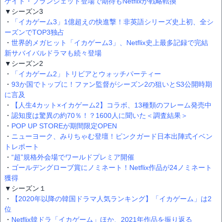
ケイト・ブランシェット登場で期待もNetflixが戦略転換
▼シーズン3
・
「イカゲーム3」1億超えの快進撃！非英語シリーズ史上初、全シ
ーズンでTOP3独占
・
世界的メガヒット「イカゲーム3」、Netflix史上最多記録で完結
新サバイバルドラマも続々登場
▼シーズン2
・
「イカゲーム2」トリビアとウォッチパーティー
・
93か国でトップに！ファン監督がシーズン2の狙いとS3公開時期
に言及
・
【人生4カット×イカゲーム2】コラボ、13種類のフレーム発売中
・
認知度は驚異の約70％！？1600人に聞いた＜調査結果＞
・
POP UP STOREが期間限定OPEN
・
ニューヨーク、みりちゃむ登壇！ピンクガード日本出陣式イベン
トレポート
・
“超”規格外会場でワールドプレミア開催
・
ゴールデングローブ賞にノミネート！Netflix作品が24ノミネート
獲得
▼シーズン１
・
【2020年以降の韓国ドラマ人気ランキング】「イカゲーム」は2
位
・
Netflix韓ドラ「イカゲーム」ほか、2021年作品を振り返る