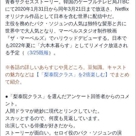
青春サクセスストーリー。韓国のケーブルテレビ局JTBC
にて2020年1月31日から同年3月21日まで放送さ、Netflix
オリジナル作品として日本を含む世界に配信中だ。
主役を務めたパク・ソジュンの人気は独特な髪形と共に
世界中で大人気となり、マーベルスタジオ制作映画
『ザ・マーベルズ』でハリウッドデビューする。日本で
も2022年夏に「六本木暮らす」としてリメイク放送され
る予定（
（3/25既報
）。
※各話の詳しいあらすじや見どころ、豆知識、キャスト
の魅力などは
【「梨泰院クラス」を2倍楽しむ】
でまとめ
て紹介。
●「梨泰院クラス」を選んだアンケート回答者からのコメ
ント。
人間ドラマが絶妙に現代とリンクしていた。
スカッとするので、何度も見返しています。
出演している俳優が好きだから。
ストーリーが面白い。セロイ役のパク・ソジュンの演