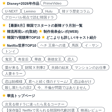
PrimeVideo
Disney+2026年作品
U-NEXT
Lemino
Hulu
韓ドラ歴史コラム
グローバル視点で読む韓国ドラ
【最新8月】韓国でスタートの新韓ドラ月別一覧
韓流再現レポ(取材)
制作発表会レポ(WEB)
韓国TV視聴率TOP10
どこよりも詳しい!キャスト紹介
ヘチ 王座への道
馬医
イ・サン
Netflix世界TOP10
トンイ
鬼宮
奇皇后
華政
善徳女王
恋人
愛が来る
財閥 X 刑事2
夫婦の結末
マンションのお仕事
人妻キラー
恋は飴模様
君へと続く僕のドリーム!
恋は命がけ
殺し屋たちの店2
今、不倫が問題ではありません
華流トップページ
次見る韓ドラに迷ったら見るコーナー
【保存版】Netflixで見られる韓国時代劇20選
映画レビュー