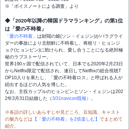
※「ボイスノートによる調査」より
◆「2020年以降の韓国ドラマランキング」の第1位
は「愛の不時着」
「愛の不時着」
は財閥の娘(ソン・イェジン)がパラグライ
ダーの事故により北朝鮮に不時着し、将校リ・ヒョンジ
ョク(ヒョンビン)に助けられ、愛し合うことになる絶対極
秘のラブストーリー。
世界190ヶ国で配信されていて、日本でも2020年2月23日
からNetflix限定で配信され、連日してNetflixの総合視聴T
OP10入りを果たし、「愛の不時着ロス」と呼ばれる人が
続出するほどの人気を博した。
なお、主役カップルのヒョンビンとソン・イェジンは202
2年3月31日結婚した（
3/31navicon既報）
。
※各話の詳しいあらすじや見どころ、豆知識、キャスト
の魅力などは
【「愛の不時着」を2倍楽しむ】
でまとめて
紹介。