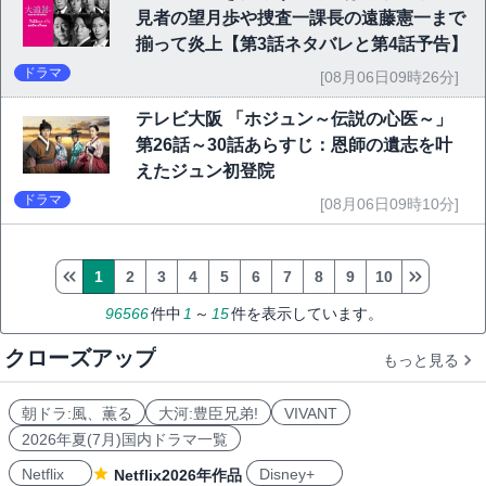
見者の望月歩や捜査一課長の遠藤憲一まで
揃って炎上【第3話ネタバレと第4話予告】
ドラマ
[08月06日09時26分]
テレビ大阪 「ホジュン～伝説の心医～」
第26話～30話あらすじ：恩師の遺志を叶
えたジュン初登院
ドラマ
[08月06日09時10分]
1
2
3
4
5
6
7
8
9
10
96566
件中
1
～
15
件を表示しています。
クローズアップ
もっと見る
朝ドラ:風、薫る
大河:豊臣兄弟!
VIVANT
2026年夏(7月)国内ドラマ一覧
Netflix
Disney+
Netflix2026年作品