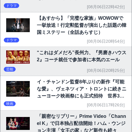
ドラマ
[08月06日22時42分]
【あすから】「完璧な家族」WOWOWで
一挙放送！行定勲監督が演出した話題の韓
国ミステリー（全話あらすじ）
ドラマ
[08月06日20時54分]
“これはダメだろ”長州力、『男磨きハウス
2』コーチ就任で参加者に本気のエール
芸能
[08月06日20時25分]
イ・チャンドン監督8年ぶりの新作『可能
な愛』、ヴェネツィア・トロントに続きニ
ューヨーク映画祭にも正式招待 世界3大
映画祭で快挙｜Netflix映画
映画
[08月06日17時26分]
「親密なリプリー」Prime Video「Chann
el K」で日本独占配信開始！ハム・ウンジ
ョン主演「女王の家」など新作も続々