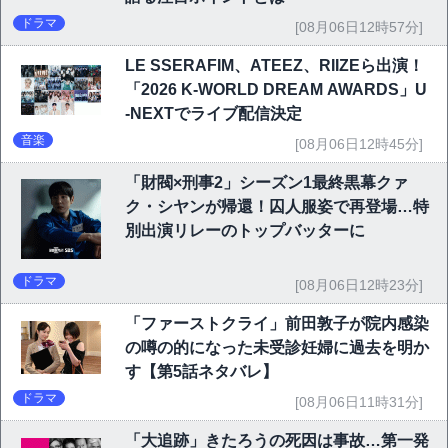
ドラマ
[08月06日12時57分]
LE SSERAFIM、ATEEZ、RIIZEら出演！
「2026 K-WORLD DREAM AWARDS」U
-NEXTでライブ配信決定
音楽
[08月06日12時45分]
「財閥×刑事2」シーズン1最終黒幕クァ
ク・シヤンが帰還！囚人服姿で再登場…特
別出演リレーのトップバッターに
ドラマ
[08月06日12時23分]
「ファーストクライ」前田敦子が院内感染
の噂の的になった未受診妊婦に過去を明か
す【第5話ネタバレ】
ドラマ
[08月06日11時31分]
「大追跡」きたろうの死因は事故…第一発