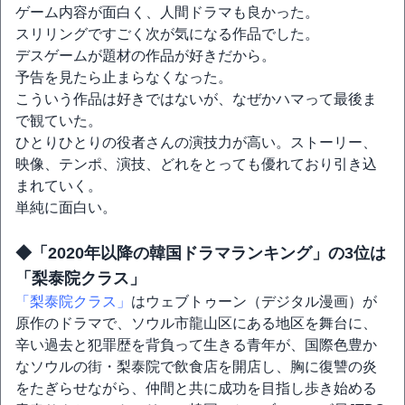
ゲーム内容が面白く、人間ドラマも良かった。
スリリングですごく次が気になる作品でした。
デスゲームが題材の作品が好きだから。
予告を見たら止まらなくなった。
こういう作品は好きではないが、なぜかハマって最後ま
で観ていた。
ひとりひとりの役者さんの演技力が高い。ストーリー、
映像、テンポ、演技、どれをとっても優れており引き込
まれていく。
単純に面白い。
◆「2020年以降の韓国ドラマランキング」の3位は
「梨泰院クラス」
「梨泰院クラス」
はウェブトゥーン（デジタル漫画）が
原作のドラマで、ソウル市龍山区にある地区を舞台に、
辛い過去と犯罪歴を背負って生きる青年が、国際色豊か
なソウルの街・梨泰院で飲食店を開店し、胸に復讐の炎
をたぎらせながら、仲間と共に成功を目指し歩き始める