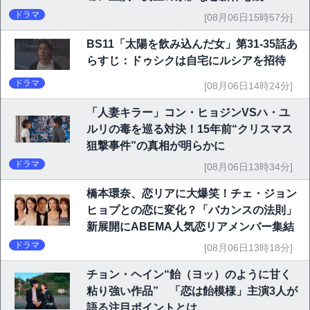
ドラマ
[08月06日15時57分]
BS11「太陽を飲み込んだ女」第31-35話あ
らすじ：ドゥシクは自宅にルシアを招待
ドラマ
[08月06日14時24分]
「人妻キラー」コン・ヒョジンVSハ・ユ
ルリの毒を巡る対決！15年前“クリスマス
狙撃事件”の真相が明らかに
ドラマ
[08月06日13時34分]
橋本環奈、恋リアに大爆笑！チェ・ジョン
ヒョプとの恋に変化？「バカンスの法則」
新展開にABEMA人気恋リアメンバー集結
ドラマ
[08月06日13時18分]
チョン・ヘイン“飴（ヨッ）のように甘く
粘り強い作品” 「恋は飴模様」主演3人が
語る注目ポイントとは