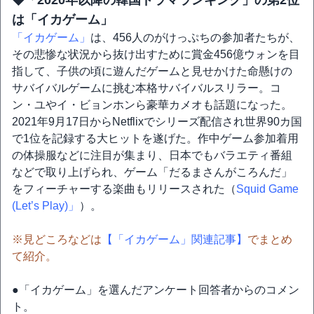
◆「2020年以降の韓国ドラマランキング」の第2位
は「イカゲーム」
「イカゲーム」
は、456人のがけっぷちの参加者たちが、
その悲惨な状況から抜け出すために賞金456億ウォンを目
指して、子供の頃に遊んだゲームと見せかけた命懸けの
サバイバルゲームに挑む本格サバイバルスリラー。コ
ン・ユやイ・ビョンホンら豪華カメオも話題になった。
2021年9月17日からNetflixでシリーズ配信され世界90カ国
で1位を記録する大ヒットを遂げた。作中ゲーム参加着用
の体操服などに注目が集まり、日本でもバラエティ番組
などで取り上げられ、ゲーム「だるまさんがころんだ」
をフィーチャーする楽曲もリリースされた（
Squid Game
(Let’s Play)」
）。
※見どころなどは
【「イカゲーム」関連記事】
でまとめ
て紹介。
●「イカゲーム」を選んだアンケート回答者からのコメン
ト。