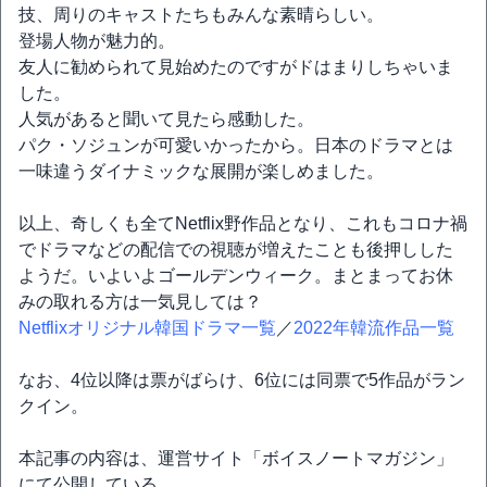
技、周りのキャストたちもみんな素晴らしい。
登場人物が魅力的。
友人に勧められて見始めたのですがドはまりしちゃいま
した。
人気があると聞いて見たら感動した。
パク・ソジュンが可愛いかったから。日本のドラマとは
一味違うダイナミックな展開が楽しめました。
以上、奇しくも全てNetflix野作品となり、これもコロナ禍
でドラマなどの配信での視聴が増えたことも後押しした
ようだ。いよいよゴールデンウィーク。まとまってお休
みの取れる方は一気見しては？
Netflixオリジナル韓国ドラマ一覧
／
2022年韓流作品一覧
なお、4位以降は票がばらけ、6位には同票で5作品がラン
クイン。
本記事の内容は、運営サイト「ボイスノートマガジン」
にて公開している。