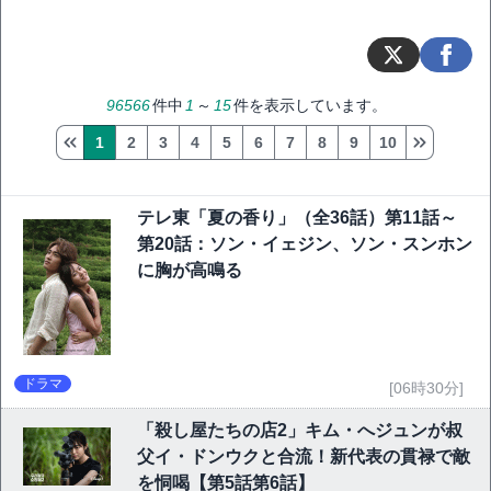
96566
件中
1
～
15
件を表示しています。
1
2
3
4
5
6
7
8
9
10
テレ東「夏の香り」（全36話）第11話～
第20話：ソン・イェジン、ソン・スンホン
に胸が高鳴る
ドラマ
[06時30分]
「殺し屋たちの店2」キム・へジュンが叔
父イ・ドンウクと合流！新代表の貫禄で敵
を恫喝【第5話第6話】