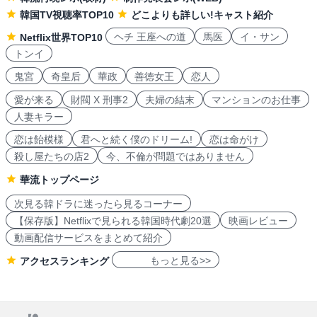
韓国TV視聴率TOP10
どこよりも詳しい!キャスト紹介
ヘチ 王座への道
馬医
イ・サン
Netflix世界TOP10
トンイ
鬼宮
奇皇后
華政
善徳女王
恋人
愛が来る
財閥 X 刑事2
夫婦の結末
マンションのお仕事
人妻キラー
恋は飴模様
君へと続く僕のドリーム!
恋は命がけ
殺し屋たちの店2
今、不倫が問題ではありません
華流トップページ
次見る韓ドラに迷ったら見るコーナー
【保存版】Netflixで見られる韓国時代劇20選
映画レビュー
動画配信サービスをまとめて紹介
もっと見る>>
アクセスランキング