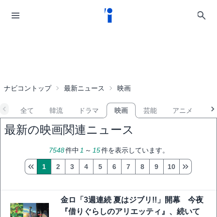
ナビコントップ
最新ニュース
映画
全て
韓流
ドラマ
映画
芸能
アニメ
音
最新の映画関連ニュース
7548
件中
1
～
15
件を表示しています。
1
2
3
4
5
6
7
8
9
10
金ロ「3週連続 夏はジブリ!!」開幕 今夜
『借りぐらしのアリエッティ』、続いて