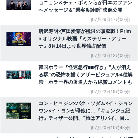
ョニョン＆チェ・ボミンらが日本のファン
へメッセージ＆“乗客度診断”映像公開
[07月29日17時00分]
唐沢寿明×芦田愛菜が極限の頭脳戦！Prim
e オリジナル映画『ミステリー・アリー
ナ』8月14日より世界独占配信
[07月23日12時00分]
韓国ホラー『怪速急行■■行き』“人が消え
る駅”の恐怖を描くアザービジュアル4種解
禁 ホラー界の著名人から絶賛コメントも
[07月22日19時00分]
コン・ヒョジン×パク・ソダム×イ・ジョン
ウン×イ・ヨンが母娘に…『キョンジュ紀
行』ティザー公開、“旅はアリバイ、目的
は復讐”｜韓国映画
[07月20日10時48分]