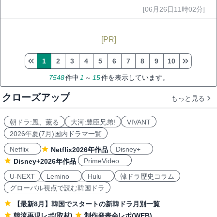
[06月26日11時02分]
[PR]
1
2
3
4
5
6
7
8
9
10
7548
件中
1
～
15
件を表示しています。
クローズアップ
もっと見る
朝ドラ:風、薫る
大河:豊臣兄弟!
VIVANT
2026年夏(7月)国内ドラマ一覧
Netflix
Disney+
Netflix2026年作品
PrimeVideo
Disney+2026年作品
U-NEXT
Lemino
Hulu
韓ドラ歴史コラム
グローバル視点で読む韓国ドラ
【最新8月】韓国でスタートの新韓ドラ月別一覧
韓流再現レポ(取材)
制作発表会レポ(WEB)