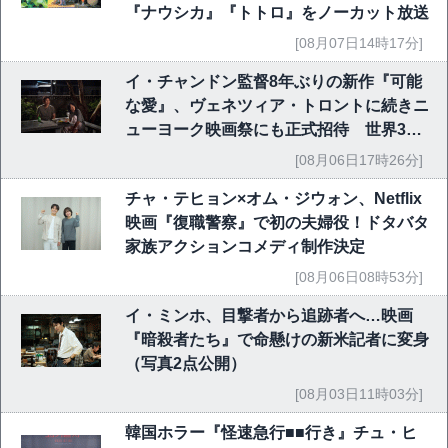
『ナウシカ』『トトロ』をノーカット放送
[08月07日14時17分]
イ・チャンドン監督8年ぶりの新作『可能
な愛』、ヴェネツィア・トロントに続きニ
ューヨーク映画祭にも正式招待 世界3大
映画祭で快挙｜Netflix映画
[08月06日17時26分]
チャ・テヒョン×オム・ジウォン、Netflix
映画『復職警察』で初の夫婦役！ドタバタ
家族アクションコメディ制作決定
[08月06日08時53分]
イ・ミンホ、目撃者から追跡者へ…映画
『暗殺者たち』で命懸けの新米記者に変身
（写真2点公開）
[08月03日11時03分]
韓国ホラー『怪速急行■■行き』チュ・ヒ