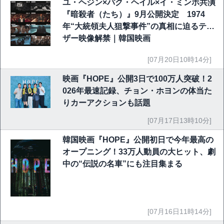
ユ・ヘジン×パク・ヘイル×イ・ミンホ共演
『暗殺者（たち）』9月公開決定 1974
年“大統領夫人狙撃事件”の真相に迫るティ
ザー映像解禁｜韓国映画
[07月20日10時14分]
映画『HOPE』公開3日で100万人突破！2
026年最速記録、チョン・ホヨンの体当た
りカーアクションも話題
[07月17日13時10分]
韓国映画『HOPE』公開初日で今年最高の
オープニング！33万人動員の大ヒット、劇
中の“伝説の名車”にも注目集まる
[07月16日11時14分]