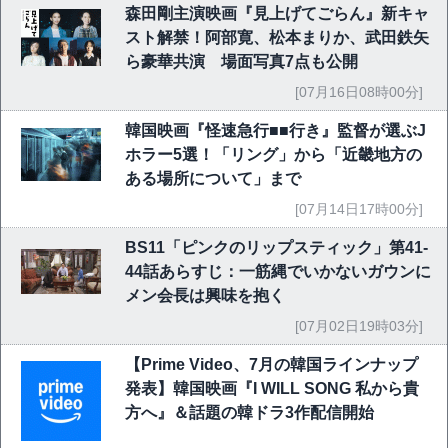
森田剛主演映画『見上げてごらん』新キャ
スト解禁！阿部寛、松本まりか、武田鉄矢
ら豪華共演 場面写真7点も公開
[07月16日08時00分]
韓国映画『怪速急行■■行き』監督が選ぶJ
ホラー5選！「リング」から「近畿地方の
ある場所について」まで
[07月14日17時00分]
BS11「ピンクのリップスティック」第41-
44話あらすじ：一筋縄でいかないガウンに
メン会長は興味を抱く
[07月02日19時03分]
【Prime Video、7月の韓国ラインナップ
発表】韓国映画『I WILL SONG 私から貴
方へ』＆話題の韓ドラ3作配信開始