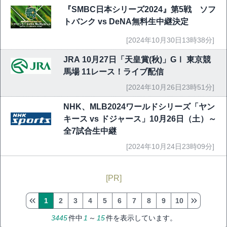
『SMBC日本シリーズ2024』第5戦 ソフ
トバンク vs DeNA無料生中継決定
[2024年10月30日13時38分]
JRA 10月27日「天皇賞(秋)」GⅠ 東京競
馬場 11レース！ライブ配信
[2024年10月26日23時51分]
NHK、MLB2024ワールドシリーズ「ヤン
キース vs ドジャース」10月26日（土）～
全7試合生中継
[2024年10月24日23時09分]
[PR]
1
2
3
4
5
6
7
8
9
10
3445
件中
1
～
15
件を表示しています。