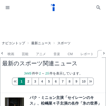
ナビコントップ
最新ニュース
スポーツ
映画
芸能
アニメ
音楽
CM
レポート
ス
最新のスポーツ関連ニュース
3445
件中
1
～
15
件を表示しています。
1
2
3
4
5
6
7
8
9
10
パク・ミニョン主演「セイレーンのキ
ス」、松嶋菜々子主演の名作「氷の世界」