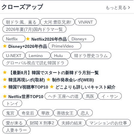
クローズアップ
もっと見る
朝ドラ:風、薫る
大河:豊臣兄弟!
VIVANT
2026年夏(7月)国内ドラマ一覧
Netflix
Disney+
Netflix2026年作品
PrimeVideo
Disney+2026年作品
U-NEXT
Lemino
Hulu
韓ドラ歴史コラム
グローバル視点で読む韓国ドラ
【最新8月】韓国でスタートの新韓ドラ月別一覧
韓流再現レポ(取材)
制作発表会レポ(WEB)
韓国TV視聴率TOP10
どこよりも詳しい!キャスト紹介
ヘチ 王座への道
馬医
イ・サン
Netflix世界TOP10
トンイ
鬼宮
奇皇后
華政
善徳女王
恋人
愛が来る
財閥 X 刑事2
夫婦の結末
マンションのお仕事
人妻キラー