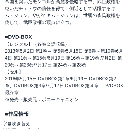
帝国を築いたモンゴルが高麗を侵略する中、武臣政権を
継いだチェ・ウの信任を得て、側近として活躍するキ
ム・ジュン。やがてキム・ジュンは、世襲の崔氏政権を
倒して、武臣政権の頂点に立つ。
■DVD-BOX
【レンタル】（各巻２話収録）
2013年5月2日 第1巻～ 第5巻/5月15日 第6巻～第10巻/6月
4日 第11巻～第15巻/6月19日 第16巻～第19巻 /7月2日 第
20巻～第23巻/7月17日 第24巻～第28巻
【セル】
2016年5月15日 DVDBOX第1章/6月19日 DVDBOX第2
章、DVDBOX第3章/7月17日 DVDBOX第４章、DVDBOX
最終章
※発売・販売元：ポニーキャニオン
■作品情報
字幕
吹き替え