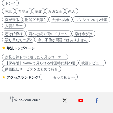
トンイ
鬼宮
奇皇后
華政
善徳女王
恋人
愛が来る
財閥 X 刑事2
夫婦の結末
マンションのお仕事
人妻キラー
恋は飴模様
君へと続く僕のドリーム!
恋は命がけ
殺し屋たちの店2
今、不倫が問題ではありません
華流トップページ
次見る韓ドラに迷ったら見るコーナー
【保存版】Netflixで見られる韓国時代劇20選
映画レビュー
動画配信サービスをまとめて紹介
もっと見る>>
アクセスランキング
navicon 2007