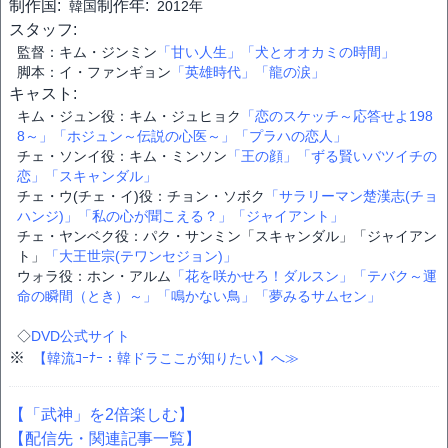
制作国:
制作年:
韓国
2012年
スタッフ:
監督：キム・ジンミン
「甘い人生」
「犬とオオカミの時間」
脚本：イ・ファンギョン
「英雄時代」
「龍の涙」
キャスト:
キム・ジュン役：キム・ジュヒョク
「恋のスケッチ～応答せよ198
8～」
「ホジュン～伝説の心医～」
「プラハの恋人」
チェ・ソンイ役：キム・ミンソン
「王の顔」
「ずる賢いバツイチの
恋」
「スキャンダル」
チェ・ウ(チェ・イ)役：チョン・ソボク
「サラリーマン楚漢志(チョ
ハンジ)」
「私の心が聞こえる？」
「ジャイアント」
チェ・ヤンベク役：パク・サンミン「スキャンダル」「ジャイアン
ト」
「大王世宗(テワンセジョン)」
ウォラ役：ホン・アルム
「花を咲かせろ！ダルスン」
「テバク～運
命の瞬間（とき）～」
「鳴かない鳥」
「夢みるサムセン」
◇
DVD公式サイト
※
【韓流ｺｰﾅｰ：韓ドラここが知りたい】へ≫
【「武神」を2倍楽しむ】
【配信先・関連記事一覧】