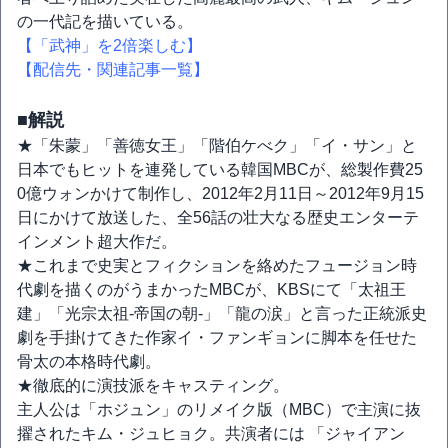
の一代記を描いている。
【「武神」を2倍楽しむ】
【配信先・関連記事一覧】
■解説
★「朱蒙」「善徳女王」「階伯ケべク」「イ・サン」と
日本でもヒットを連発している韓国MBCが、総製作費25
0億ウォンかけて制作し、2012年2月11日～2012年9月15
日にかけて放送した、全56話の壮大なる歴史エンターテ
インメント超大作だ。
★これまで史実とフィクションを絡めたフュージョン時
代劇を描くのがうまかったMBCが、KBSにて「太祖王
建」「光宗太祖-帝国の朝-」「龍の涙」と言った正統派史
劇を手掛けてきた作家イ・ファンギョンに脚本を任せた
骨太の本格時代劇。
★徹底的に演技派をキャスティング。
主人公は「ホジュン」のリメイク版（MBC）で主演に抜
擢されたキム・ジュヒョク。共演者には 「ジャイアン