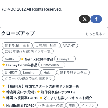
(C)MBC 2012 All Rights Reserved.
クローズアップ
もっと見る
朝ドラ:風、薫る
大河:豊臣兄弟!
VIVANT
2026年夏(7月)国内ドラマ一覧
Netflix
Disney+
Netflix2026年作品
PrimeVideo
Disney+2026年作品
U-NEXT
Lemino
Hulu
韓ドラ歴史コラム
グローバル視点で読む韓国ドラ
【最新8月】韓国でスタートの新韓ドラ月別一覧
韓流再現レポ(取材)
制作発表会レポ(WEB)
韓国TV視聴率TOP10
どこよりも詳しい!キャスト紹介
ヘチ 王座への道
馬医
イ・サン
Netflix世界TOP10