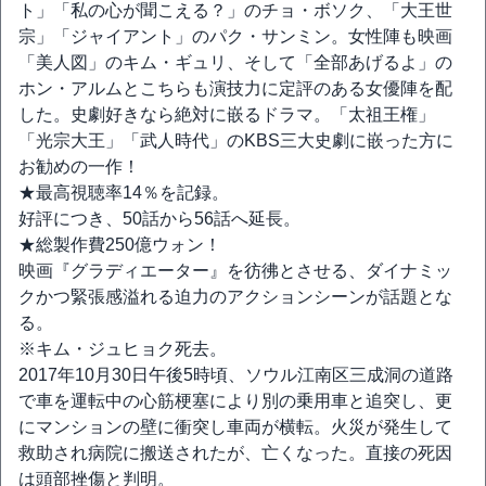
ト」「私の心が聞こえる？」のチョ・ボソク、「大王世
宗」「ジャイアント」のパク・サンミン。女性陣も映画
「美人図」のキム・ギュリ、そして「全部あげるよ」の
ホン・アルムとこちらも演技力に定評のある女優陣を配
した。史劇好きなら絶対に嵌るドラマ。「太祖王権」
「光宗大王」「武人時代」のKBS三大史劇に嵌った方に
お勧めの一作！
★最高視聴率14％を記録。
好評につき、50話から56話へ延長。
★総製作費250億ウォン！
映画『グラディエーター』を彷彿とさせる、ダイナミッ
クかつ緊張感溢れる迫力のアクションシーンが話題とな
る。
※キム・ジュヒョク死去。
2017年10月30日午後5時頃、ソウル江南区三成洞の道路
で車を運転中の心筋梗塞により別の乗用車と追突し、更
にマンションの壁に衝突し車両が横転。火災が発生して
救助され病院に搬送されたが、亡くなった。直接の死因
は頭部挫傷と判明。