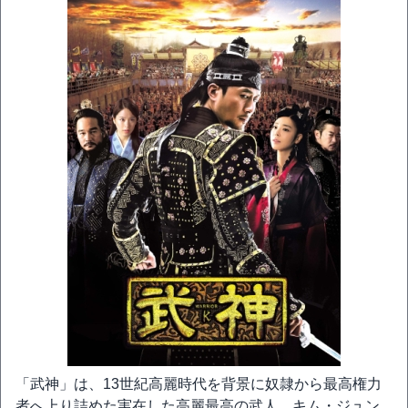
「武神」は、13世紀高麗時代を背景に奴隷から最高権力
者へ上り詰めた実在した高麗最高の武人、キム・ジュン