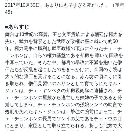
2017年10月30日、あまりにも早すぎる死だった。（享年
45）
■あらすじ
舞台は13世紀の高麗。王と文臣貴族による朝廷は権力を
失い、武力を背景とした武臣が政権の座に就いて約50
年。権力闘争に勝利し武臣政権の頂点に立ったチェ・チ
ュンホンは、自らの権力基盤である都房を 率いて国政を
牛耳っていた。そんな中、都房の暴政に不満を抱いた僧
侶たちが反乱を起こしたのをきっかけに、全国の寺院は
大々的な弾圧を受けることになる。赤ん坊の頃に寺に引
き取られ、僧侶見習いのムサンとして育てられたキム・
ジュンは、チェ・ヤンベクの都房親衛隊に逮捕され、チ
ェ・チュンホンの屋敷から逃亡した奴婢の子であると発
覚してしまう。チェ・チュンホンの孫娘ソンイの助言で
処刑を免れたキム・ジュンは、撃毬の腕前によって、チ
ェ・チュンホンの長男でソンイの父であるチェ・ウの目
にとまり、家臣として取り立てられる。折しも北方で大