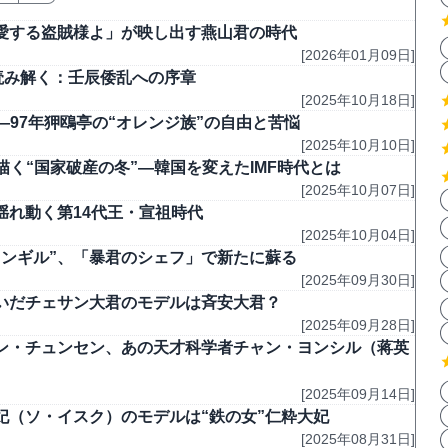
愛する盗賊様よ」が映し出す燕山君の時代
[2026年01月09日]
読み解く：壬辰倭乱への序章
[2025年10月18日]
97年狎鴎亭の“オレンジ族”の自由と苦悩
[2025年10月10日]
く“国家破産の冬”―韓国を変えたIMF時代とは
[2025年10月07日]
れ動く第14代王・宣祖時代
[2025年10月04日]
ンギル”、「暴君のシェフ」で新たに蘇る
[2025年09月30日]
いだチェサン大君のモデルは斉安大君？
[2025年09月28日]
ン・チュンセン、あの天才科学者チャン・ヨンシル（蒋英
[2025年09月14日]
妃（ソ・イスク）のモデルは“鉄の女”仁粋大妃
[2025年08月31日]