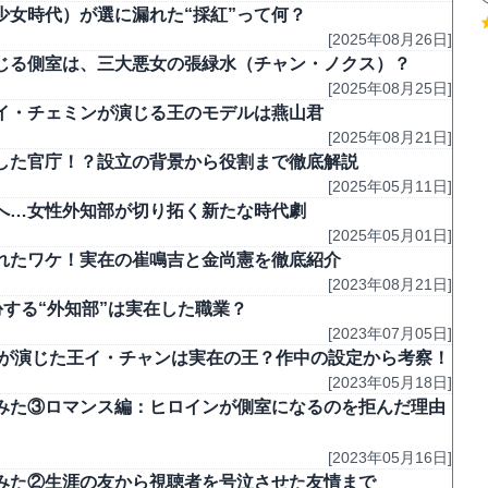
女時代）が選に漏れた“採紅”って何？
[2025年08月26日]
じる側室は、三大悪女の張緑水（チャン・ノクス）？
[2025年08月25日]
イ・チェミンが演じる王のモデルは燕山君
[2025年08月21日]
在した官庁！？設立の背景から役割まで徹底解説
[2025年05月11日]
へ…女性外知部が切り拓く新たな時代劇
[2025年05月01日]
れたワケ！実在の崔鳴吉と金尚憲を徹底紹介
[2023年08月21日]
扮する“外知部”は実在した職業？
[2023年07月05日]
ヌが演じた王イ・チャンは実在の王？作中の設定から考察！
[2023年05月18日]
みた③ロマンス編：ヒロインが側室になるのを拒んだ理由
[2023年05月16日]
みた②生涯の友から視聴者を号泣させた友情まで