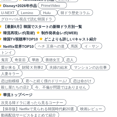
PrimeVideo
Disney+2026年作品
U-NEXT
Lemino
Hulu
韓ドラ歴史コラム
グローバル視点で読む韓国ドラ
【最新8月】韓国でスタートの新韓ドラ月別一覧
韓流再現レポ(取材)
制作発表会レポ(WEB)
韓国TV視聴率TOP10
どこよりも詳しい!キャスト紹介
ヘチ 王座への道
馬医
イ・サン
Netflix世界TOP10
トンイ
鬼宮
奇皇后
華政
善徳女王
恋人
愛が来る
財閥 X 刑事2
夫婦の結末
マンションのお仕事
人妻キラー
恋は飴模様
君へと続く僕のドリーム!
恋は命がけ
殺し屋たちの店2
今、不倫が問題ではありません
華流トップページ
次見る韓ドラに迷ったら見るコーナー
【保存版】Netflixで見られる韓国時代劇20選
映画レビュー
動画配信サービスをまとめて紹介