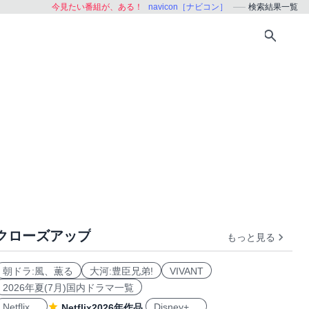
今見たい番組が、ある！
navicon［ナビコン］
検索結果一覧
クローズアップ
もっと見る
朝ドラ:風、薫る
大河:豊臣兄弟!
VIVANT
2026年夏(7月)国内ドラマ一覧
Netflix
Disney+
Netflix2026年作品