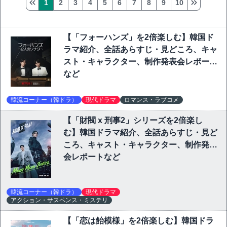
1
2
3
4
5
6
7
8
9
10
【「フォーハンズ」を2倍楽しむ】韓国ド
ラマ紹介、全話あらすじ・見どころ、キャ
スト・キャラクター、制作発表会レポート
など
韓流コーナー（韓ドラ）
現代ドラマ
ロマンス・ラブコメ
【「財閥 x 刑事2」シリーズを2倍楽し
む】韓国ドラマ紹介、全話あらすじ・見ど
ころ、キャスト・キャラクター、制作発表
会レポートなど
韓流コーナー（韓ドラ）
現代ドラマ
アクション・サスペンス・ミステリ
【「恋は飴模様」を2倍楽しむ】韓国ドラ