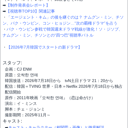
➡
【制作発表会レポート】
➡
【視聴率TOP10】関連記事
・
「エージェント・キム」の後を継ぐのは？ ナムグン・ミン、チソ
ン、パク・ウンビン、コン・ヒョジン…“次の覇権ドラマ”を占う
・
パク・ウンビン参戦で韓国週末ドラマ戦線が激化！ソ・ジソブ、
ナムグン・ミン、チソンとの“四つ巴”視聴率バトル
・
【2026年7月韓国でスタートの新ドラマ】
スタッフ:
企画：CJ ENM
原題：오싹한 연애
韓国放送：2026年7月18日から tvN土日ドラマ 21：20から
配信：韓国＝TVING 世界・日本＝Netflix 2026年7月18日から独占
配信開始
原作：2011年映画『오싹한 연애』（恋は命がけ）
演出：イ・ミンス
脚本：チェ・ジョンミ
撮影期間：2025年11月～
キャスト:
➡︎
キャスト・キャラクター（相関図・画像）と徹底解説