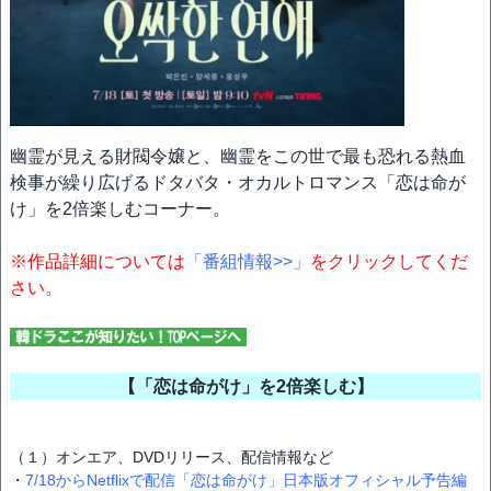
幽霊が見える財閥令嬢と、幽霊をこの世で最も恐れる熱血
検事が繰り広げるドタバタ・オカルトロマンス「恋は命が
け」を2倍楽しむコーナー。
※作品詳細については
「番組情報>>」
をクリックしてくだ
さい。
【「恋は命がけ」を2倍楽しむ】
（１）オンエア、DVDリリース、配信情報など
・
7/18からNetflixで配信「恋は命がけ」日本版オフィシャル予告編