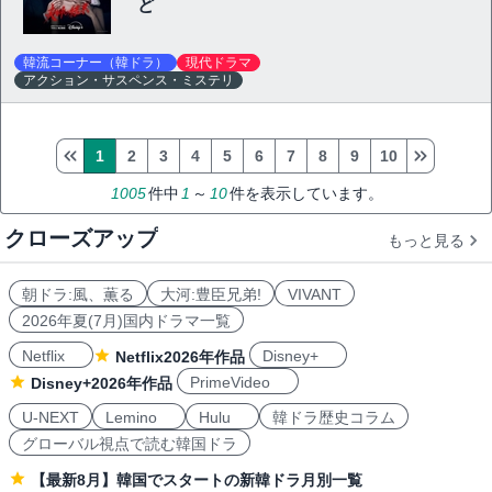
ど
韓流コーナー（韓ドラ）
現代ドラマ
アクション・サスペンス・ミステリ
1
2
3
4
5
6
7
8
9
10
1005
件中
1
～
10
件を表示しています。
クローズアップ
もっと見る
朝ドラ:風、薫る
大河:豊臣兄弟!
VIVANT
2026年夏(7月)国内ドラマ一覧
Netflix
Disney+
Netflix2026年作品
PrimeVideo
Disney+2026年作品
U-NEXT
Lemino
Hulu
韓ドラ歴史コラム
グローバル視点で読む韓国ドラ
【最新8月】韓国でスタートの新韓ドラ月別一覧