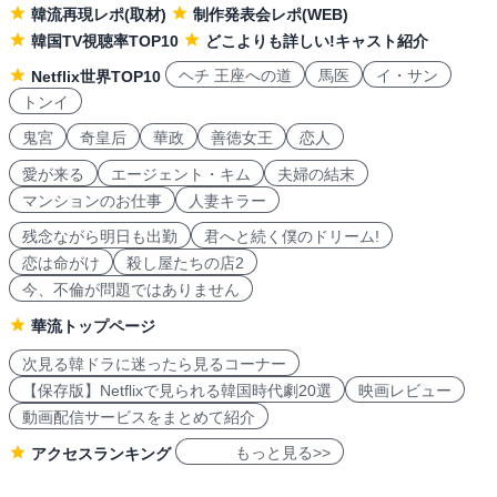
韓流再現レポ(取材)
制作発表会レポ(WEB)
韓国TV視聴率TOP10
どこよりも詳しい!キャスト紹介
ヘチ 王座への道
馬医
イ・サン
Netflix世界TOP10
トンイ
鬼宮
奇皇后
華政
善徳女王
恋人
愛が来る
エージェント・キム
夫婦の結末
マンションのお仕事
人妻キラー
残念ながら明日も出勤
君へと続く僕のドリーム!
恋は命がけ
殺し屋たちの店2
今、不倫が問題ではありません
華流トップページ
次見る韓ドラに迷ったら見るコーナー
【保存版】Netflixで見られる韓国時代劇20選
映画レビュー
動画配信サービスをまとめて紹介
もっと見る>>
アクセスランキング