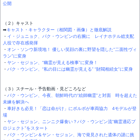
公開
（２）キャスト
➡︎
キャスト・キャラクター（相関図・画像）と徹底解説
・
イ・ジュニョク、パク・ウンビンの右腕に レイナホテル総支配
人役で存在感発揮
・
オン・ソンウ新境地！ 優しい笑顔の裏に野望を隠した“二面性ヴィ
ラン”に変身
・
ヤン・セジョン、“幽霊が見える検事”に変身！
・
パク・ウンビン、“私の目には幽霊が見える” “財閥相続女”に変身
（３）スチール・予告動画・見どころなど
・
パク・ウンビン、今夜、朝鮮時代の“絵師幽霊”と対面 時を超えた
未練を解決へ
・
車好きも必見！「恋は命がけ」にボルボが車両協力 4モデルが登
場
・
ヤン・セジョン、ニンニク爆食い？パク・ウンビン流“幽霊適応プ
ロジェクト”をスタート
・
パク・ウンビン＆ヤン・セジョン、海で発見された遺体の謎に挑