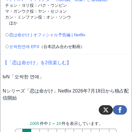
チョン・ヨリ役：パク・ウンビン
マ・ガンウク役：ヤン・セジョン
カン・ミンファン役：オン・ソンウ
ほか
◇
恋は命がけ | オフィシャル予告編 | Netflix
◇
오싹한연애 EP.0
（台本読み合わせ動画）
【「恋は命がけ」を2倍楽しむ】
tvN「오싹한 연애」
Nシリーズ「恋は命がけ」Netflix 2026年7月18日から独占配
信開始
1005
件中
1
～
10
件を表示しています。