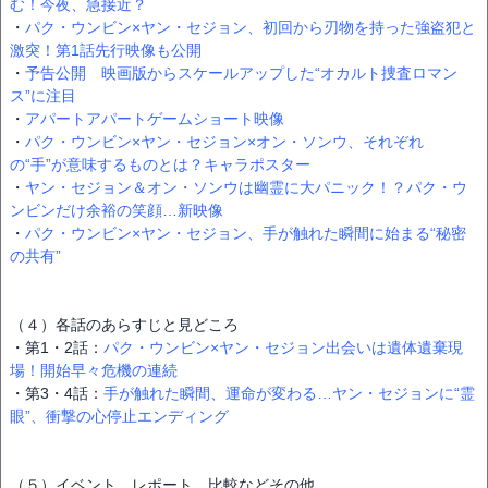
む！今夜、急接近？
・
パク・ウンビン×ヤン・セジョン、初回から刃物を持った強盗犯と
激突！第1話先行映像も公開
・
予告公開 映画版からスケールアップした“オカルト捜査ロマン
ス”に注目
・
アパートアパートゲームショート映像
・
パク・ウンビン×ヤン・セジョン×オン・ソンウ、それぞれ
の“手”が意味するものとは？キャラポスター
・
ヤン・セジョン＆オン・ソンウは幽霊に大パニック！？パク・ウ
ンビンだけ余裕の笑顔…新映像
・
パク・ウンビン×ヤン・セジョン、手が触れた瞬間に始まる“秘密
の共有”
（４）各話のあらすじと見どころ
・第1・2話：
パク・ウンビン×ヤン・セジョン出会いは遺体遺棄現
場！開始早々危機の連続
・第3・4話：
手が触れた瞬間、運命が変わる…ヤン・セジョンに“霊
眼”、衝撃の心停止エンディング
（５）イベント、レポート、比較などその他