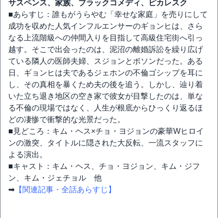
サスペンス、家族、ブラックコメディ、ピカレスク
■あらすじ：誰もがうらやむ「幸せな家庭」を売りにして
成功を収めた人気インフルエンサーのギョンヒは、さら
なる上流階級への仲間入りを目指して高級住宅街へ引っ
越す。そこで出会ったのは、泥沼の離婚訴訟を繰り広げ
ている隣人の医師夫婦、スジョンとボソンだった。ある
日、ギョンヒは夫であるジェホンの不倫ゴシップを耳に
し、その真相を暴くため夫の後を追う。しかし、辿り着
いた立ち退き地区の空き家で彼女が目撃したのは、単な
る不倫の現場ではなく、人生が根底からひっくり返るほ
どの凄惨で衝撃的な光景だった。
■見どころ：キム・ヘス×チョ・ヨジョンの豪華Wヒロイ
ンの激突、タイトルに隠された大反転、一流スタッフに
よる演出。
■キャスト：キム・ヘス、チョ・ヨジョン、キム・ジフ
ン、キム・ジェチョル 他
➡
【関連記事・全話あらすじ】