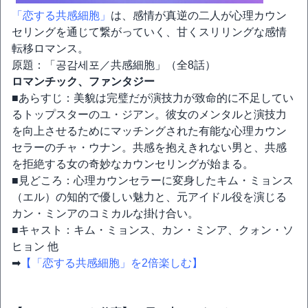
「恋する共感細胞」
は、感情が真逆の二人が心理カウン
セリングを通じて繋がっていく、甘くスリリングな感情
転移ロマンス。
原題：「공감세포／共感細胞」（全8話）
ロマンチック、ファンタジー
■あらすじ：美貌は完璧だが演技力が致命的に不足してい
るトップスターのユ・ジアン。彼女のメンタルと演技力
を向上させるためにマッチングされた有能な心理カウン
セラーのチャ・ウナン。共感を抱えきれない男と、共感
を拒絶する女の奇妙なカウンセリングが始まる。
■見どころ：心理カウンセラーに変身したキム・ミョンス
（エル）の知的で優しい魅力と、元アイドル役を演じる
カン・ミンアのコミカルな掛け合い。
■キャスト：キム・ミョンス、カン・ミンア、クォン・ソ
ヒョン 他
➡
【「恋する共感細胞」を2倍楽しむ】