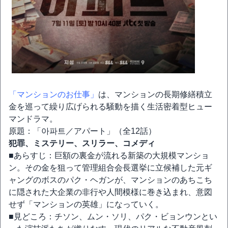
「マンションのお仕事」
は、マンションの長期修繕積立
金を巡って繰り広げられる騒動を描く生活密着型ヒュー
マンドラマ。
原題：「아파트／アパート」（全12話）
犯罪、ミステリー、スリラー、コメディ
■あらすじ：巨額の裏金が流れる新築の大規模マンショ
ン。その金を狙って管理組合会長選挙に立候補した元ギ
ャングのボスのパク・ヘガンが、マンションのあちこち
に隠された大企業の非行や人間模様に巻き込まれ、意図
せず「マンションの英雄」になっていく。
■見どころ：チソン、ムン・ソリ、パク・ビョンウンとい