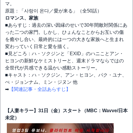
マ。
原題：「사랑이 온다／愛が来る」（全50話）
ロマンス、家族
■あらすじ：過去の深い因縁のせいで30年間敵対関係にあ
った二つの家門。しかし、ひょんなことからお互いの傷
を癒やし合い、最終的には一つの大きな家族へと生まれ
変わっていく日常と愛を描く。
■見どころ：ハ・ソクジンと「EXID」のハニことアン・
ヒヨンの新鮮なケミストリーと、週末ドラマならではの
全世代が共感できる温かい感動ストーリー。
■キャスト：ハ・ソクジン、アン・ヒヨン、パク・ユナ、
ぺ・ジョンナム、ミン・ジヌン 他
➡
【関連記事・全話あらすじ】
【人妻キラー】31日（金）スタート（MBC：Wavve/日本
未定）