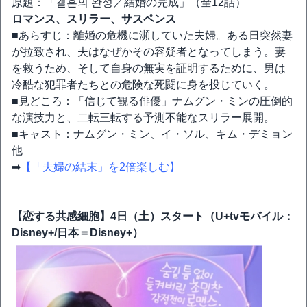
原題：「결혼의 완성／結婚の完成」（全12話）
ロマンス、スリラー、サスペンス
■あらすじ：離婚の危機に瀕していた夫婦。ある日突然妻
が拉致され、夫はなぜかその容疑者となってしまう。妻
を救うため、そして自身の無実を証明するために、男は
冷酷な犯罪者たちとの危険な死闘に身を投じていく。
■見どころ：「信じて観る俳優」ナムグン・ミンの圧倒的
な演技力と、二転三転する予測不能なスリラー展開。
■キャスト：ナムグン・ミン、イ・ソル、キム・デミョン
他
➡
【「夫婦の結末」を2倍楽しむ】
【恋する共感細胞】4日（土）スタート（U+tvモバイル：
Disney+/日本＝Disney+）