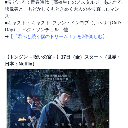
■見どころ：青春時代（高校生）のノスタルジーあふれる
映像美と、もどかしくもときめく大人のやり直しロマン
ス。
■キャスト： キャスト: ファン・インヨプ（、ヘリ（Girl’s
Day）、ペク・ソンチョル 他
➡
【「君へと続く僕のドリーム！」を2倍楽しむ】
【トングン －呪いの宮－】17日（金）スタート（世界・
日本：Netflix）