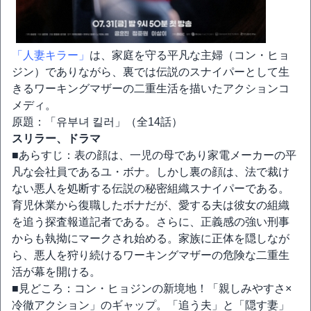
「人妻キラー」
は、家庭を守る平凡な主婦（コン・ヒョ
ジン）でありながら、裏では伝説のスナイパーとして生
きるワーキングマザーの二重生活を描いたアクションコ
メディ。
原題：「유부녀 킬러」（全14話）
スリラー、ドラマ
■あらすじ：表の顔は、一児の母であり家電メーカーの平
凡な会社員であるユ・ボナ。しかし裏の顔は、法で裁け
ない悪人を処断する伝説の秘密組織スナイパーである。
育児休業から復職したボナだが、愛する夫は彼女の組織
を追う探査報道記者である。さらに、正義感の強い刑事
からも執拗にマークされ始める。家族に正体を隠しなが
ら、悪人を狩り続けるワーキングマザーの危険な二重生
活が幕を開ける。
■見どころ：コン・ヒョジンの新境地！「親しみやすさ×
冷徹アクション」のギャップ。「追う夫」と「隠す妻」