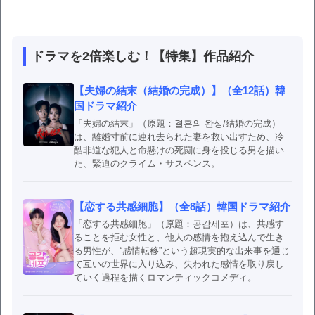
ドラマを2倍楽しむ！【特集】作品紹介
【夫婦の結末（結婚の完成）】（全12話）韓
国ドラマ紹介
「夫婦の結末」（原題：결혼의 완성/結婚の完成）
は、離婚寸前に連れ去られた妻を救い出すため、冷
酷非道な犯人と命懸けの死闘に身を投じる男を描い
た、緊迫のクライム・サスペンス。
【恋する共感細胞】（全8話）韓国ドラマ紹介
「恋する共感細胞」（原題：공감세포）は、共感す
ることを拒む女性と、他人の感情を抱え込んで生き
る男性が、“感情転移”という超現実的な出来事を通じ
て互いの世界に入り込み、失われた感情を取り戻し
ていく過程を描くロマンティックコメディ。