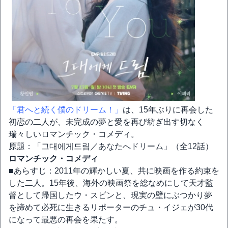
「君へと続く僕のドリーム！」
は、15年ぶりに再会した
初恋の二人が、未完成の夢と愛を再び紡ぎ出す切なく
瑞々しいロマンチック・コメディ。
原題：「그대에게드림／あなたへドリーム」（全12話）
ロマンチック・コメディ
■あらすじ：2011年の輝かしい夏、共に映画を作る約束を
した二人。15年後、海外の映画祭を総なめにして天才監
督として帰国したウ・スビンと、現実の壁にぶつかり夢
を諦めて必死に生きるリポーターのチュ・イジェが30代
になって最悪の再会を果たす。