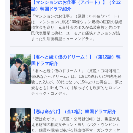
【マンションのお仕事（アパート）】（全12
話）韓国ドラマ紹介
「マンションのお仕事」（原題：아파트/アパート）
は、マンションに眠る100億ウォン規模の巨額の修繕
積立金を巡り、元裏社会のボスが偽装家族と共に住
民代表選挙に挑む、ユーモアと痛快アクションが詰
まった生活密着型ヒューマンドラマ。
【君へと続く僕のドリーム！】（第12話）韓
国ドラマ紹介
「君へと続く僕のドリーム！」（原題：그대에게드
림/あなたへドリーム）は、10代の終わりに初恋を経
験した2人が、30代になって15年ぶりに再会し、夢と
愛をともに叶えていく甘酸っぱくも現実的なロマン
ティック・コメディ。
【恋は命がけ】（全12話）韓国ドラマ紹介
「恋は命がけ」（原題：오싹한연애）は、幽霊が見
える財閥の相続女チョン・ヨリ（パク・ウンビン）
と、幽霊を極端に怖がる熱血検事マ・ガンウク（ヤ