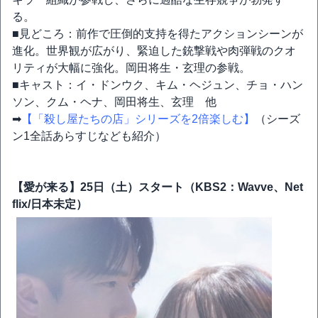
る。
■見どころ：前作で圧倒的支持を得たアクションシーンが
進化。世界観が広がり、緊迫した銃撃戦や肉弾戦のクオ
リティが大幅に強化。岡田将生・玄理の参戦。
■キャスト：イ・ドンウク、キム・ヘジュン、チョ・ハン
ソン、クム・ヘナ、岡田将生、玄理 他
➡
【「殺し屋たちの店」シリーズを2倍楽しむ】
（シーズ
ン1全話あらすじなども紹介）
【愛が来る】25日（土）スタート（KBS2：Wavve、Net
flix/日本未定）