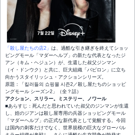
「殺し屋たちの店2」
は、過酷な引き継ぎを終えてショッ
ピングモール「マダーヘルプ」の新たな代表となったジ
アン（キム・ヘジュン）が、生還した叔父ジンマン
（イ・ドンウク）と共に、巨大組織「バビロン」に立ち
向かうスタイリッシュ・アクションシリーズ。
原題：「킬러들의 쇼핑몰 시즌2／殺し屋たちのショッピ
ングモール シーズン2」（全？話）
アクション、スリラー。ミステリー、ノワール
■あらすじ：死んだと思われていた叔父のジンマンが生還
し、姪のジアンは殺し屋専用の兵器ショッピングモール
「マダーヘルプ」の正式な新代表として覚醒する。今回
は国内の刺客だけでなく、世界規模の巨大なグローバル
キラー組織が参戦し、さらに過酷な生存競争が勃発す