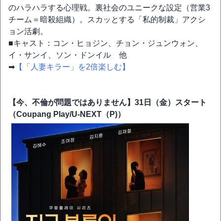
のハラハラする心理戦。裏社会のユニークな設定（営業3
チーム＝暗殺組織）。スカッとする「私的制裁」アクシ
ョン活劇。
■キャスト：コン・ヒョジン、チョン・ジュンウォン、
イ・サンイ、ソン・ドンイル 他
➡
【「人妻キラー」を2倍楽しむ】
【今、不倫が問題ではありません】31日（金）スタート
（Coupang Play/U-NEXT（P)）