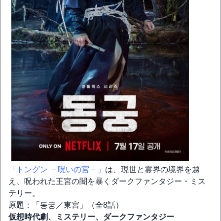
「トングン －呪いの宮－」
は、現世と霊界の境界を越
え、呪われた王宮の闇を暴くダークファンタジー・ミス
テリー。
原題：「동궁／東宮」（全8話）
仮想時代劇、ミステリー、ダークファンタジー