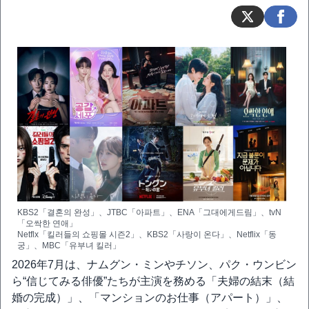
KBS2「결혼의 완성」、JTBC「아파트」、ENA「그대에게드림」、tvN
「오싹한 연애」
Netflx「킬러들의 쇼핑몰 시즌2」、KBS2「사랑이 온다」、Netflix「동
궁」、MBC「유부녀 킬러」
2026年7月は、ナムグン・ミンやチソン、パク・ウンビン
ら“信じてみる俳優”たちが主演を務める「夫婦の結末（結
婚の完成）」、「マンションのお仕事（アパート）」、