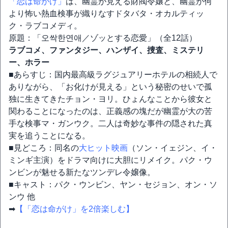
「恋は命がけ」
は、幽霊が見える財閥令嬢と、幽霊が何
より怖い熱血検事が織りなすドタバタ・オカルティッ
ク・ラブコメディ。
原題：「오싹한연애／ゾッとする恋愛」（全12話）
ラブコメ、ファンタジー、ハンザイ、捜査、ミステリ
ー、ホラー
■あらすじ：国内最高級ラグジュアリーホテルの相続人で
ありながら、「お化けが見える」という秘密のせいで孤
独に生きてきたチョン・ヨリ。ひょんなことから彼女と
関わることになったのは、正義感の塊だが幽霊が大の苦
手な検事マ・ガンウク。二人は奇妙な事件の隠された真
実を追うことになる。
■見どころ：同名の
大ヒット映画
（ソン・イェジン、イ・
ミンギ主演）をドラマ向けに大胆にリメイク。パク・ウ
ンビンが魅せる新たなツンデレ令嬢像。
■キャスト：パク・ウンビン、ヤン・セジョン、オン・ソ
ンウ 他
➡
【「恋は命がけ」を2倍楽しむ】