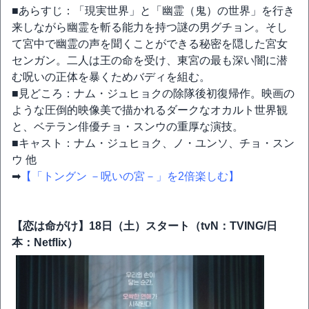
■あらすじ：「現実世界」と「幽霊（鬼）の世界」を行き
来しながら幽霊を斬る能力を持つ謎の男グチョン。そし
て宮中で幽霊の声を聞くことができる秘密を隠した宮女
センガン。二人は王の命を受け、東宮の最も深い闇に潜
む呪いの正体を暴くためバディを組む。
■見どころ：ナム・ジュヒョクの除隊後初復帰作。映画の
ような圧倒的映像美で描かれるダークなオカルト世界観
と、ベテラン俳優チョ・スンウの重厚な演技。
■キャスト：ナム・ジュヒョク、ノ・ユンソ、チョ・スン
ウ 他
➡
【「トングン －呪いの宮－」を2倍楽しむ】
【恋は命がけ】18日（土）スタート（tvN：TVING/日
本：Netflix）