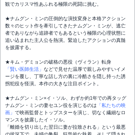
観でカリスマ性あふれる極限の死闘に挑む。
★ナムグン・ミンの圧倒的な演技変身と本格アクション
数々のヒット作を牽引してきたナムグン・ミンが、逃亡
者でありながら追跡者でもあるという極限の心理状態に
追い込まれた主人公を熱演。緊迫したアクションの真髄
を披露する。
★キム・デミョンの破格の悪役（ヴィラン）転身
「賢い医師生活」
などで見せた温厚で親しみやすいイメ
ージを覆し、丁寧な話し方の裏に冷酷さを隠し持った誘
拐犯役を怪演。本作の大きな注目ポイント。
★ナムグン・ミン×イ・ソル、わずか約1年での再タッグ
ナムグン・ミンの妻セユン役を演じるのは
「私たちの映
画」
で映画監督とトップスターを演じ、切なく繊細なロ
マンスを披露したイ・ソル。
「離婚を切り出した翌日に妻が拉致される」という最悪
の状況下で、夫婦の亀裂、狂気的な執着、そして隠され