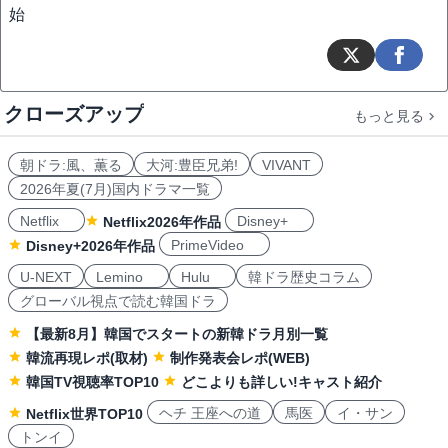
始
クローズアップ
もっと見る
朝ドラ:風、薫る
大河:豊臣兄弟!
VIVANT
2026年夏(7月)国内ドラマ一覧
Netflix
Disney+
Netflix2026年作品
PrimeVideo
Disney+2026年作品
U-NEXT
Lemino
Hulu
韓ドラ歴史コラム
グローバル視点で読む韓国ドラ
【最新8月】韓国でスタートの新韓ドラ月別一覧
韓流再現レポ(取材)
制作発表会レポ(WEB)
韓国TV視聴率TOP10
どこよりも詳しい!キャスト紹介
ヘチ 王座への道
馬医
イ・サン
Netflix世界TOP10
トンイ