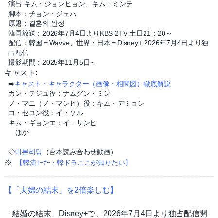
演出:キム・ジョンヒョン、キム・ミンテ
脚本：チョン・ジェハ
原題：결혼의 완성
韓国放送：2026年7月4日よりKBS 2TV 土日21：20～
配信：韓国＝Wavve、世界・日本＝Disney+ 2026年7月4日より独
占配信
撮影期間：2025年11月5日～
キャスト:
➡
キャスト・キャラクター（画像・相関図）徹底解説
カン・テジュ役：ナムグン・ミン
ノ・マニ（ノ・マンヒ）役：キム・デミョン
コ・セユン役：イ・ソル
キム・ギョンエ：イ・サンヒ
ほか
◇
대본리딩
（台本読み合わせ動画）
※
【韓流ｺｰﾅｰ：韓ドラここが知りたい】
【「夫婦の結末」を2倍楽しむ】
「結婚の結末」Disney+で、2026年7月4日より独占配信開