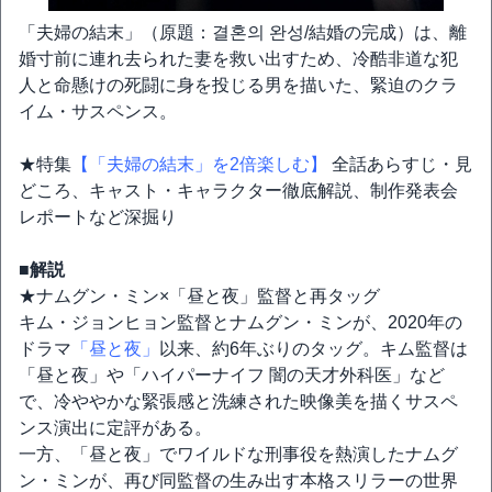
「夫婦の結末」（原題：결혼의 완성/結婚の完成）は、離
婚寸前に連れ去られた妻を救い出すため、冷酷非道な犯
人と命懸けの死闘に身を投じる男を描いた、緊迫のクラ
イム・サスペンス。
★特集
【「夫婦の結末」を2倍楽しむ】
全話あらすじ・見
どころ、キャスト・キャラクター徹底解説、制作発表会
レポートなど深掘り
■解説
★ナムグン・ミン×「昼と夜」監督と再タッグ
キム・ジョンヒョン監督とナムグン・ミンが、2020年の
ドラマ
「昼と夜」
以来、約6年ぶりのタッグ。キム監督は
「昼と夜」や「ハイパーナイフ 闇の天才外科医」など
で、冷ややかな緊張感と洗練された映像美を描くサスペ
ンス演出に定評がある。
一方、「昼と夜」でワイルドな刑事役を熱演したナムグ
ン・ミンが、再び同監督の生み出す本格スリラーの世界