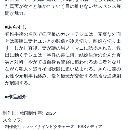
た真実が次々と暴かれていく目の離せないサスペンス展
開が魅力。
■あらすじ
脊椎手術の名医で病院長のカン・テジュは、完璧な外面
とは裏腹に妻セユンとの関係が冷え切り、離婚を切り出
す。しかし直後、妻が謎の男ノ・マニに誘拐される。救
出に動くテジュは、事件の裏に潜む結婚生活の歪んだ真
実と対峙。やがて彼自身も警察に追われる逃亡者となり
ながら犯人を追う極限状態に追い込まれる。さらに謎の
女性や元刑事も絡み、愛と疑念が交錯する危険な追跡劇
が展開する。
■作品紹介
制作国:
制作年:
韓国
2026年
スタッフ:
制作会社：レッドナインピクチャーズ、KBSメディア