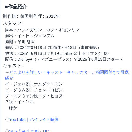
■作品紹介
制作国:
制作年:
韓国
2025年
スタッフ:
脚本：ハン・ガウン、カン・ギョンミン
演出：イ・日～ジョンフム
原題：우리 영화
撮影：2024年9月19日-2025年7月19日（事前撮影）
放送：2025年6月13日-7月19日 SBS 金土ドラマ 22：00
配信：Disney+（ディズニープラス）で2025年6月13日スタート
キャスト:
⇒
どこよりも詳しい！キャスト・キャラクター、相関図付きで徹底
紹介
イ・ジェハ役：ナムグン・ミン
イ・ダウム役：チョン・ヨビン
プ・スンウォン役：ソ・ヒョヌ
？役：イ・ソル
ほか
◇
YouTube｜ハイライト映像
◇
SBS「우리 영화」HP