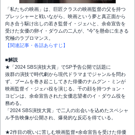
「私たちの映画」は、巨匠クラスの映画監督の父を持つ
プレッシャーと戦いながら、映画という夢と真正面から
向き合う駆け出しの若き監督イ・ジェハと、余命宣告を
受けた女優の卵イ・ダウムの二人が、“今”を懸命に生きる
究極のラブロマンス。
【関連記事・各話あらすじ】
■解説
★「2024 SBS演技大賞」でSP予告公開で話題に
抜群の演技で時代劇から現代ドラマまでジャンルを問わ
ず、ブームを巻き起こしてきた俳優のナムグン・ミンが
映画監督イ・ジェハ役を演じる。千の顔を持つチョン・
ヨビンは、余命宣告された女優志望者のイ・ダウム役を
務める。
「2024 SBS演技大賞」で二人の出会いを込めたスペシャ
ル予告映像が公開され、爆発的な反応を得ている。
★2作目の呪いに苦しむ映画監督×余命宣告を受けた俳優