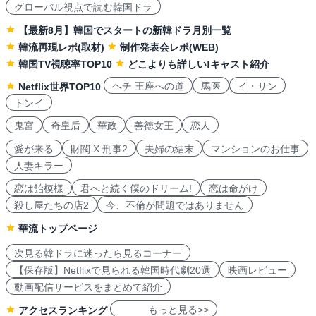
グローバル視点で読む韓国ドラ
【最新8月】韓国でスタートの新韓ドラ月別一覧
韓流再現レポ(取材)
制作発表会レポ(WEB)
韓国TV視聴率TOP10
どこよりも詳しい!キャスト紹介
ヘチ 王座への道
馬医
イ・サン
Netflix世界TOP10
トンイ
鬼宮
奇皇后
華政
善徳女王
恋人
愛が来る
財閥 X 刑事2
夫婦の結末
マンションのお仕事
人妻キラー
恋は飴模様
君へと続く僕のドリーム!
恋は命がけ
殺し屋たちの店2
今、不倫が問題ではありません
華流トップページ
次見る韓ドラに迷ったら見るコーナー
【保存版】Netflixで見られる韓国時代劇20選
映画レビュー
動画配信サービスをまとめて紹介
もっと見る>>
アクセスランキング