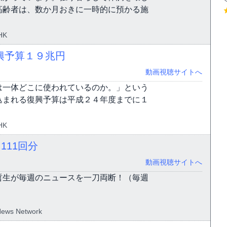
高齢者は、数か月おきに一時的に預かる施
HK
興予算１９兆円
動画視聴サイトへ
は一体どこに使われているのか。」という
込まれる復興予算は平成２４年度までに１
HK
）
111回分
動画視聴サイトへ
哲生が毎週のニュースを一刀両断！（毎週
News Network