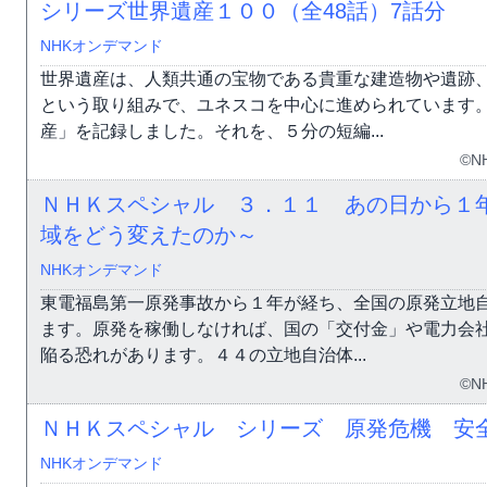
シリーズ世界遺産１００（全48話）
7話分
NHKオンデマンド
世界遺産は、人類共通の宝物である貴重な建造物や遺跡
という取り組みで、ユネスコを中心に進められています
産」を記録しました。それを、５分の短編...
©N
ＮＨＫスペシャル ３．１１ あの日から１年
域をどう変えたのか～
NHKオンデマンド
東電福島第一原発事故から１年が経ち、全国の原発立地
ます。原発を稼働しなければ、国の「交付金」や電力会
陥る恐れがあります。４４の立地自治体...
©N
ＮＨＫスペシャル シリーズ 原発危機 安
NHKオンデマンド