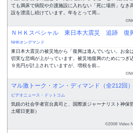
ても満床で病院や介護施設に入れない「死に場所」なき
設を漂流し続けています。年をとって周...
©N
ＮＨＫスペシャル 東日本大震災 追跡 復
NHKオンデマンド
東日本大震災の被災地から「復興は進んでいない。お金
切実な悲鳴が上がっています。被災地復興のためにつぎ
９兆円が計上されていますが、増税を前...
©N
マル激トーク・オン・ディマンド（全212回
ビデオニュース・ドットコム
気鋭の社会学者宮台真司と、国際派ジャーナリスト神保
土曜日更新）
©2008 Video 