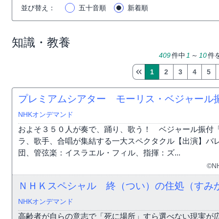
並び替え
：
五十音順
新着順
知識・教養
409
件中
1
～
10
件
1
2
3
4
5
プレミアムシアター モーリス・ベジャール
NHKオンデマンド
およそ３５０人が奏で、踊り、歌う！ ベジャール振付
ラ、歌手、合唱が集結する一大スペクタクル【出演】バ
団、管弦楽：イスラエル・フィル、指揮：ズ...
©N
ＮＨＫスペシャル 終（つい）の住処（すみ
NHKオンデマンド
高齢者が自らの意志で「死に場所」すら選べない現実が