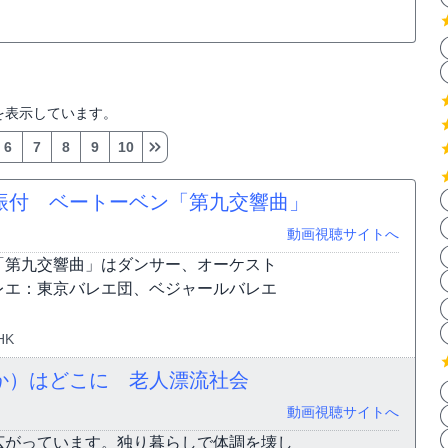
を表示しています。
6
7
8
9
10
振付 ベートーベン「第九交響曲」
動画視聴サイトへ
「第九交響曲」はダンサー、オーケスト
レエ：東京バレエ団、ベジャールバレエ
HK
か）はどこに 老人漂流社会
動画視聴サイトへ
広がっています。独り暮らしで体調を壊し