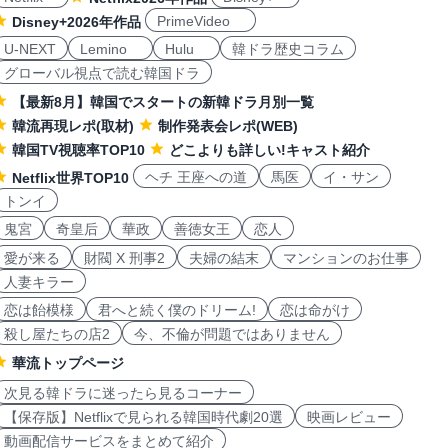
PrimeVideo
Disney+2026年作品
U-NEXT
Lemino
Hulu
韓ドラ歴史コラム
グローバル視点で読む韓国ドラ
【最新8月】韓国でスタートの新韓ドラ月別一覧
韓流再現レポ(取材)
制作発表会レポ(WEB)
韓国TV視聴率TOP10
どこよりも詳しい!キャスト紹介
ヘチ 王座への道
馬医
イ・サン
Netflix世界TOP10
トンイ
鬼宮
奇皇后
華政
善徳女王
恋人
愛が来る
財閥 X 刑事2
夫婦の結末
マンションのお仕事
人妻キラー
恋は飴模様
君へと続く僕のドリーム!
恋は命がけ
殺し屋たちの店2
今、不倫が問題ではありません
華流トップページ
次見る韓ドラに迷ったら見るコーナー
【保存版】Netflixで見られる韓国時代劇20選
映画レビュー
動画配信サービスをまとめて紹介