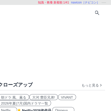
知識・教養 新着順 1/41
navicon［ナビコン］
クローズアップ
もっと見る
健康
育児
芸術
社会・経済
朝ドラ:風、薫る
大河:豊臣兄弟!
VIVANT
2026年夏(7月)国内ドラマ一覧
Netflix
Disney+
Netflix2026年作品