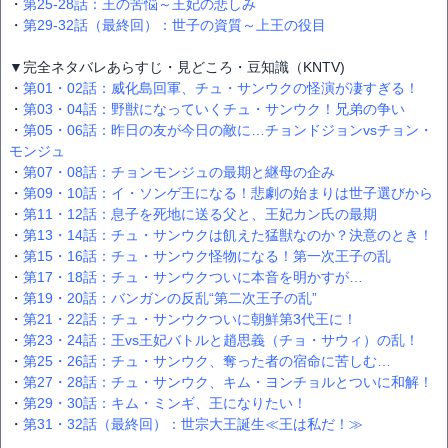
・
第25-28話：王の苦悩～王妃の悲しみ
・
第29-32話（最終回）：世子の資質～上王の役目
▼完全ネタバレあらすじ・見どころ・豆知識（KNTV)
・
第01・02話：威化島回軍、チュ・サンウクの怪演が凄すぎる！
・
第03・04話：野獣になっていくチュ・サンウク！兄弟の争い
・
第05・06話：昨日の友が今日の敵に…チョンドジョンvsチョン・
モンジュ
・
第07・08話：チョンモンジュの最期と継母の企み
・
第09・10話：イ・ソンゲ王になる！悲劇の始まりは世子選びから
・
第11・12話：息子を死地に送る父と、王妃カン氏の最期
・
第13・14話：チュ・サンウクは飢えた猛獣なのか？決意のとき！
・
第15・16話：チュ・サンウク怪物になる！第一次王子の乱
・
第17・18話：チュ・サンウクついに本音を明かすが…
・
第19・20話：バンガンの反乱“第二次王子の乱”
・
第21・22話：チュ・サンウクついに朝鮮第3代王に！
・
第23・24話：王vs王妃バトルと趙思義（チョ・サウィ）の乱！
・
第25・26話：チュ・サンウク、奪った者の宿命に苦しむ…
・
第27・28話：チュ・サンウク、キム・ヨンチョルとついに和解！
・
第29・30話：キム・ミンギ、王になりたい！
・
第31・32話（最終回）：世宗大王誕生≪王は私だ！≫