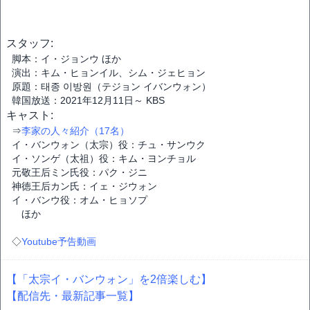
スタッフ:
脚本：イ・ジョンウ ほか
演出：キム・ヒョンイル、シム・ジェヒョン
原題：태종 이방원（テジョン イバンウォン）
韓国放送：2021年12月11日～ KBS
キャスト:
⇒
李家の人々紹介（17名）
イ・バンウォン（太宗）役：チュ・サンウク
イ・ソンゲ（太祖）役：キム・ヨンチョル
元敬王后ミン氏役：パク・ジニ
神徳王后カン氏：イェ・ジウォン
イ・バンウ役：オム・ヒョソプ
ほか
◇
Youtube予告動画
【「太宗イ・バンウォン」を2倍楽しむ】
【配信先・最新記事一覧】