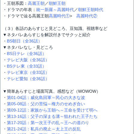
・王朝系図：
高麗王朝
／
朝鮮王朝
・ドラマの年表：
統一新羅～高麗時代
／
朝鮮王朝時代
・ドラマで辿る高麗王朝
高麗時代①
>
高麗時代②
（３）各話のあらすじと見どころ、豆知識、視聴率など
▼ネタバレあらすじを解説付きでサクッと紹介
・
BS朝日（全36話）
▼ネタバレなし・見どころ
・
BS日テレ（全36話）
・
テレビ大阪（全36話）
・
BSテレ東（全33話）
・
テレビ東京（全33話）
・
テレビ愛知（全36話）
▼簡単あらすじと場面写真、感想など（WOWOW）
・
第01-04話：威化島回軍～民心の大きな波
・
第05-08話：父の苦悩～権力のせめぎ合い
・
第09-12話：家族から王朝へ～王命を受けて明へ
・
第13-16話：父子の深まる溝～狙われた王子たち
・
第17-20話：第一次王子の乱～王への道のり
・
第21-24話：私兵の廃止～太上王の反乱