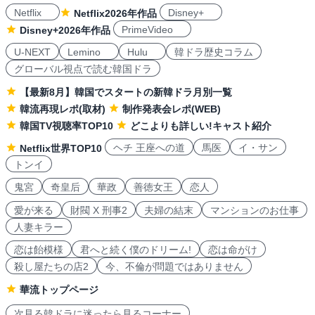
Netflix
Disney+
Netflix2026年作品
PrimeVideo
Disney+2026年作品
U-NEXT
Lemino
Hulu
韓ドラ歴史コラム
グローバル視点で読む韓国ドラ
【最新8月】韓国でスタートの新韓ドラ月別一覧
韓流再現レポ(取材)
制作発表会レポ(WEB)
韓国TV視聴率TOP10
どこよりも詳しい!キャスト紹介
ヘチ 王座への道
馬医
イ・サン
Netflix世界TOP10
トンイ
鬼宮
奇皇后
華政
善徳女王
恋人
愛が来る
財閥 X 刑事2
夫婦の結末
マンションのお仕事
人妻キラー
恋は飴模様
君へと続く僕のドリーム!
恋は命がけ
殺し屋たちの店2
今、不倫が問題ではありません
華流トップページ
次見る韓ドラに迷ったら見るコーナー