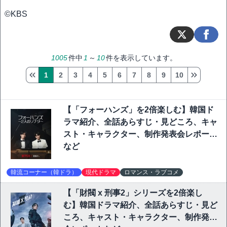
©KBS
1005
件中
1
～
10
件を表示しています。
1
2
3
4
5
6
7
8
9
10
【「フォーハンズ」を2倍楽しむ】韓国ド
ラマ紹介、全話あらすじ・見どころ、キャ
スト・キャラクター、制作発表会レポート
など
韓流コーナー（韓ドラ）
現代ドラマ
ロマンス・ラブコメ
【「財閥 x 刑事2」シリーズを2倍楽し
む】韓国ドラマ紹介、全話あらすじ・見ど
ころ、キャスト・キャラクター、制作発表