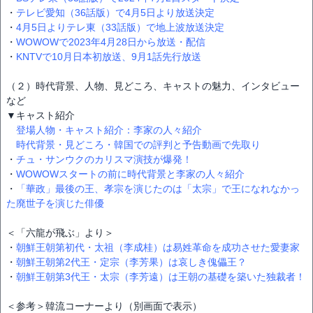
・
テレビ愛知（36話版）で4月5日より放送決定
・
4月5日よりテレ東（33話版）で地上波放送決定
・
WOWOWで2023年4月28日から放送・配信
・
KNTVで10月日本初放送、9月1話先行放送
（２）時代背景、人物、見どころ、キャストの魅力、インタビュー
など
▼キャスト紹介
登場人物・キャスト紹介：李家の人々紹介
時代背景・見どころ・韓国での評判と予告動画で先取り
・
チュ・サンウクのカリスマ演技が爆発！
・
WOWOWスタートの前に時代背景と李家の人々紹介
・
「華政」最後の王、孝宗を演じたのは「太宗」で王になれなかっ
た廃世子を演じた俳優
＜「六龍が飛ぶ」より＞
・
朝鮮王朝第初代・太祖（李成桂）は易姓革命を成功させた愛妻家
・
朝鮮王朝第2代王・定宗（李芳果）は哀しき傀儡王？
・
朝鮮王朝第3代王・太宗（李芳遠）は王朝の基礎を築いた独裁者！
＜参考＞韓流コーナーより（別画面で表示）