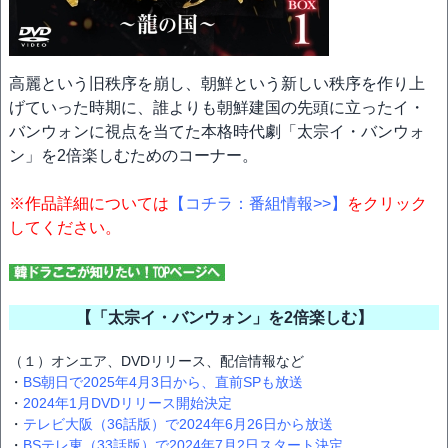
高麗という旧秩序を崩し、朝鮮という新しい秩序を作り上
げていった時期に、誰よりも朝鮮建国の先頭に立ったイ・
バンウォンに視点を当てた本格時代劇「太宗イ・バンウォ
ン」を2倍楽しむためのコーナー。
※作品詳細については
【コチラ：番組情報>>】
をクリック
してください。
【「太宗イ・バンウォン」を2倍楽しむ】
（１）オンエア、DVDリリース、配信情報など
・
BS朝日で2025年4月3日から、直前SPも放送
・
2024年1月DVDリリース開始決定
・
テレビ大阪（36話版）で2024年6月26日から放送
・
BSテレ東（33話版）で2024年7月2日スタート決定