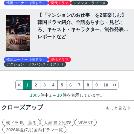
韓流コーナー（韓ドラ）
現代ドラマ
ロマンス・ラブコメ
【「マンションのお仕事」を2倍楽しむ】
韓国ドラマ紹介、全話あらすじ・見どこ
ろ、キャスト・キャラクター、制作発表会
レポートなど
韓流コーナー（韓ドラ）
現代ドラマ
アクション・サスペンス・ミステリ
1
2
3
4
5
6
7
8
9
10
1005
件中
1
～
10
件を表示しています。
クローズアップ
もっと見る
朝ドラ:風、薫る
大河:豊臣兄弟!
VIVANT
2026年夏(7月)国内ドラマ一覧