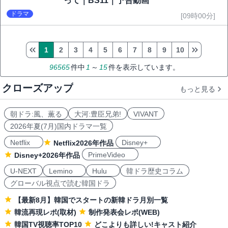
って｜BS11｜予告動画
ドラマ
[09時00分]
1
2
3
4
5
6
7
8
9
10
96565
件中
1
～
15
件を表示しています。
クローズアップ
もっと見る
朝ドラ:風、薫る
大河:豊臣兄弟!
VIVANT
2026年夏(7月)国内ドラマ一覧
Netflix
Disney+
Netflix2026年作品
PrimeVideo
Disney+2026年作品
U-NEXT
Lemino
Hulu
韓ドラ歴史コラム
グローバル視点で読む韓国ドラ
【最新8月】韓国でスタートの新韓ドラ月別一覧
韓流再現レポ(取材)
制作発表会レポ(WEB)
韓国TV視聴率TOP10
どこよりも詳しい!キャスト紹介