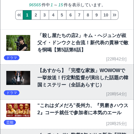
96565
件中
1
～
15
件を表示しています。
1
2
3
4
5
6
7
8
9
10
「殺し屋たちの店2」キム・へジュンが叔
父イ・ドンウクと合流！新代表の貫禄で敵
を恫喝【第5話第6話】
ドラマ
[22時42分]
【あすから】「完璧な家族」WOWOWで
一挙放送！行定勲監督が演出した話題の韓
国ミステリー（全話あらすじ）
ドラマ
[20時54分]
“これはダメだろ”長州力、『男磨きハウス
2』コーチ就任で参加者に本気のエール
芸能
[20時25分]