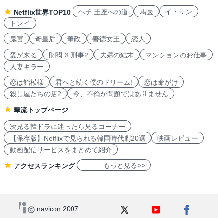
ヘチ 王座への道
馬医
イ・サン
Netflix世界TOP10
トンイ
鬼宮
奇皇后
華政
善徳女王
恋人
愛が来る
財閥 X 刑事2
夫婦の結末
マンションのお仕事
人妻キラー
恋は飴模様
君へと続く僕のドリーム!
恋は命がけ
殺し屋たちの店2
今、不倫が問題ではありません
華流トップページ
次見る韓ドラに迷ったら見るコーナー
【保存版】Netflixで見られる韓国時代劇20選
映画レビュー
動画配信サービスをまとめて紹介
もっと見る>>
アクセスランキング
navicon 2007