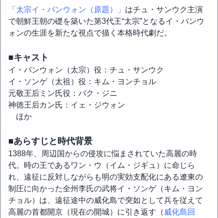
「太宗イ・バンウォン（原題）」
はチュ・サンウク主演
で朝鮮王朝の礎を築いた第3代王“太宗”となるイ・バンウ
ォンの生涯を新たな視点で描く本格時代劇だ。
■キャスト
イ・バンウォン（太宗）役：チュ・サンウク
イ・ソンゲ（太祖）役：キム・ヨンチョル
元敬王后ミン氏役：パク・ジニ
神徳王后カン氏：イェ・ジウォン
ほか
■あらすじと時代背景
1388年、周辺国からの侵攻に悩まされていた高麗の時
代。時の王であるワン・ウ（イム・ジギュ）に命じら
れ、遠征に反対しながらも明の実効支配化にある遼東の
制圧に向かった全州李氏の武将イ・ソンゲ（キム・ヨン
チョル）は、遠征途中の威化島で突如として兵を従えて
高麗の首都開京（現在の開城）に引き返す（
威化島回