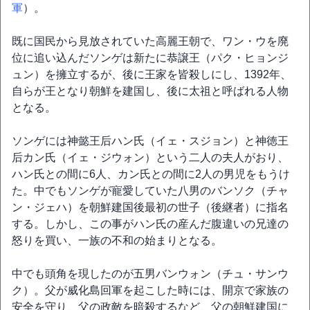
軍
）。
既に国民から見放されていた高麗王朝で、ワン・ウを廃
位に追い込んだソンゲは新たに恭譲王（パク・ヒョンジ
ュン）を擁立するが、後に王家を皆殺しにし、1392年、
自らが王となり朝鮮を建国し、後に太祖と呼ばれる人物
となる。
ソンゲには神懿王后ハン氏（イェ・スジョン）と神徳王
后カン氏（イェ・ジウォン）という二人の夫人がおり、
ハン氏との間に6人、カン氏との間に2人の男児をもうけ
た。中でもソンゲが寵愛していた八男のバンソク（チャ
ン・ジェハ）を朝鮮建国後最初の世子（後継者）に指名
する。しかし、この事がハン氏の産んだ腹違いの兄達の
怒りを買い、一族の不和の始まりとなる。
中でも頭角を現したのが五男バンウォン（チュ・サンウ
ク）。父が威化島回軍を起こした時には、開京で家族の
安全を守り、父の政敵を暗殺するなど、父の朝鮮建国に