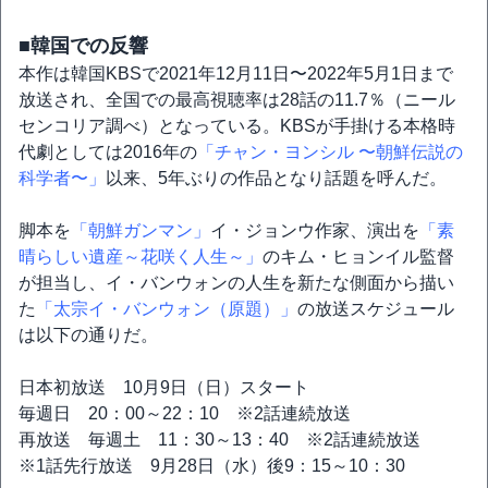
■韓国での反響
本作は韓国KBSで2021年12月11日〜2022年5月1日まで
放送され、全国での最高視聴率は28話の11.7％（ニール
センコリア調べ）となっている。KBSが手掛ける本格時
代劇としては2016年の
「チャン・ヨンシル 〜朝鮮伝説の
科学者〜」
以来、5年ぶりの作品となり話題を呼んだ。
脚本を
「朝鮮ガンマン」
イ・ジョンウ作家、演出を
「素
晴らしい遺産～花咲く人生～」
のキム・ヒョンイル監督
が担当し、イ・バンウォンの人生を新たな側面から描い
た
「太宗イ・バンウォン（原題）」
の放送スケジュール
は以下の通りだ。
日本初放送 10月9日（日）スタート
毎週日 20：00～22：10 ※2話連続放送
再放送 毎週土 11：30～13：40 ※2話連続放送
※1話先行放送 9月28日（水）後9：15～10：30