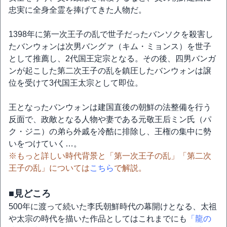
忠実に全身全霊を捧げてきた人物だ。
1398年に第一次王子の乱で世子だったバンソクを殺害し
たバンウォンは次男バングァ（キム・ミョンス）を世子
として推薦し、2代国王定宗となる。その後、四男バンガ
ンが起こした第二次王子の乱を鎮圧したバンウォンは譲
位を受けて3代国王太宗として即位。
王となったバンウォンは建国直後の朝鮮の法整備を行う
反面で、政敵となる人物や妻である元敬王后ミン氏（パ
ク・ジニ）の弟ら外戚を冷酷に排除し、王権の集中に勢
いをつけていく…。
※もっと詳しい時代背景と「第一次王子の乱」「第二次
王子の乱」については
こちら
で解説。
■見どころ
500年に渡って続いた李氏朝鮮時代の幕開けとなる、太祖
や太宗の時代を描いた作品としてはこれまでにも
「龍の