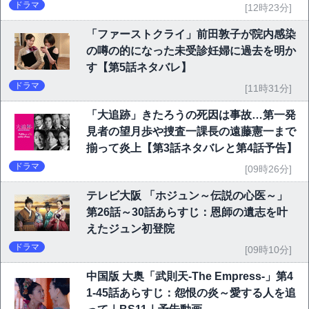
ドラマ
[12時23分]
「ファーストクライ」前田敦子が院内感染
の噂の的になった未受診妊婦に過去を明か
す【第5話ネタバレ】
ドラマ
[11時31分]
「大追跡」きたろうの死因は事故…第一発
見者の望月歩や捜査一課長の遠藤憲一まで
揃って炎上【第3話ネタバレと第4話予告】
ドラマ
[09時26分]
テレビ大阪 「ホジュン～伝説の心医～」
第26話～30話あらすじ：恩師の遺志を叶
えたジュン初登院
ドラマ
[09時10分]
中国版 大奥「武則天-The Empress-」第4
1-45話あらすじ：怨恨の炎～愛する人を追