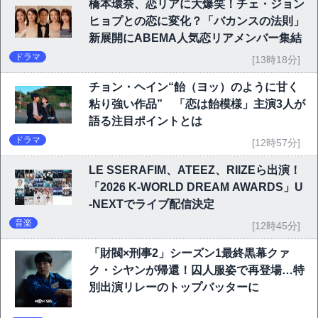
橋本環奈、恋リアに大爆笑！チェ・ジョン
ヒョプとの恋に変化？「バカンスの法則」
新展開にABEMA人気恋リアメンバー集結
ドラマ
[13時18分]
チョン・ヘイン“飴（ヨッ）のように甘く
粘り強い作品” 「恋は飴模様」主演3人が
語る注目ポイントとは
ドラマ
[12時57分]
LE SSERAFIM、ATEEZ、RIIZEら出演！
「2026 K-WORLD DREAM AWARDS」U
-NEXTでライブ配信決定
音楽
[12時45分]
「財閥×刑事2」シーズン1最終黒幕クァ
ク・シヤンが帰還！囚人服姿で再登場…特
別出演リレーのトップバッターに