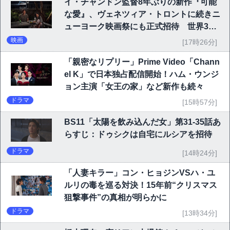
イ・チャンドン監督8年ぶりの新作『可能
な愛』、ヴェネツィア・トロントに続きニ
ューヨーク映画祭にも正式招待 世界3大
映画祭で快挙｜Netflix映画
映画
[17時26分]
「親密なリプリー」Prime Video「Chann
el K」で日本独占配信開始！ハム・ウンジ
ョン主演「女王の家」など新作も続々
ドラマ
[15時57分]
BS11「太陽を飲み込んだ女」第31-35話あ
らすじ：ドゥシクは自宅にルシアを招待
ドラマ
[14時24分]
「人妻キラー」コン・ヒョジンVSハ・ユ
ルリの毒を巡る対決！15年前“クリスマス
狙撃事件”の真相が明らかに
ドラマ
[13時34分]