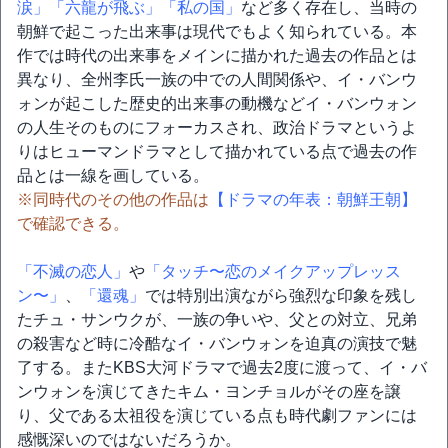
涙」
「六龍が飛ぶ」
「私の国」
など多く存在し、当時の
朝鮮で起こった出来事は現代でもよく知られている。本
作では時代の出来事をメインに描かれた過去の作品とは
異なり、全州李氏一族の中での人間関係や、イ・バンウ
ォンが起こした歴史的出来事の動機などイ・バンウォン
の人生そのものにフォーカスされ、政治ドラマというよ
りはヒューマンドラマとして描かれている点で過去の作
品とは一線を画している。
※同時代のその他の作品は
【ドラマの年表：朝鮮王朝】
で確認できる。
「不滅の恋人」
や
「タッチ〜恋のメイクアップレッス
ン〜」
、
「還魂」
では特別出演ながら強烈な印象を残し
たチュ・サンウクが、一族の争いや、父との対立、兄弟
の殺害など時に冷酷なイ・バンウォンを迫真の演技で魅
了する。またKBS大河ドラマで過去2度に渡って、イ・バ
ンウォンを演じてきたキム・ヨンチョルがその座を譲
り、父である太祖役を演じている点も時代劇ファンには
感慨深いのではないだろうか。