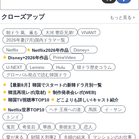
クローズアップ
もっと見る
朝ドラ:風、薫る
大河:豊臣兄弟!
VIVANT
2026年夏(7月)国内ドラマ一覧
Netflix
Disney+
Netflix2026年作品
PrimeVideo
Disney+2026年作品
U-NEXT
Lemino
Hulu
韓ドラ歴史コラム
グローバル視点で読む韓国ドラ
【最新8月】韓国でスタートの新韓ドラ月別一覧
韓流再現レポ(取材)
制作発表会レポ(WEB)
韓国TV視聴率TOP10
どこよりも詳しい!キャスト紹介
ヘチ 王座への道
馬医
イ・サン
Netflix世界TOP10
トンイ
鬼宮
奇皇后
華政
善徳女王
恋人
愛が来る
財閥 X 刑事2
夫婦の結末
マンションのお仕事