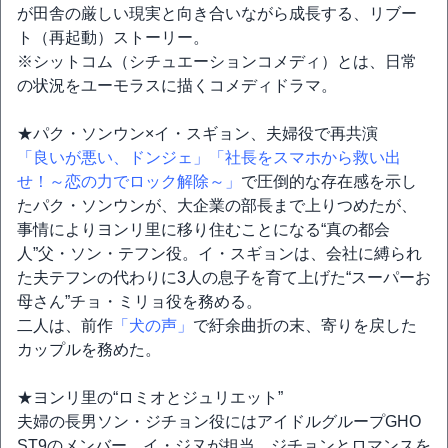
が田舎の厳しい現実と向き合いながら成長する、リブー
ト（再起動）ストーリー。
※シットコム（シチュエーションコメディ）とは、日常
の状況をユーモラスに描くコメディドラマ。
★パク・ソンウン×イ・スギョン、夫婦役で再共演
「良いが悪い、ドンジェ」
「社長をスマホから救い出
せ！～恋の力でロック解除～」
で圧倒的な存在感を示し
たパク・ソンウンが、大企業の部長まで上りつめたが、
事情によりヨンリ里に移り住むことになる“真の都会
人”父・ソン・テフン役。イ・スギョンは、会社に縛られ
た夫テフンの代わりに3人の息子を育て上げた“スーパーお
母さん”チョ・ミリョ役を務める。
二人は、前作
「犬の声」
で紆余曲折の末、寄りを戻した
カップルを務めた。
★ヨンリ里の“ロミオとジュリエット”
夫婦の長男ソン・ジチョン役にはアイドルグループGHO
ST9のメンバー、イ・ジヌが担当。ジチョンとロマンスを