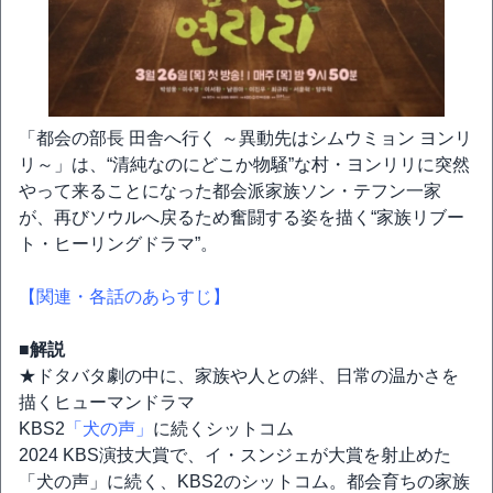
「都会の部長 田舎へ行く ～異動先はシムウミョン ヨンリ
リ～」は、“清純なのにどこか物騒”な村・ヨンリリに突然
やって来ることになった都会派家族ソン・テフン一家
が、再びソウルへ戻るため奮闘する姿を描く“家族リブー
ト・ヒーリングドラマ”。
【関連・各話のあらすじ】
■解説
★ドタバタ劇の中に、家族や人との絆、日常の温かさを
描くヒューマンドラマ
KBS2
「犬の声」
に続くシットコム
2024 KBS演技大賞で、イ・スンジェが大賞を射止めた
「犬の声」に続く、KBS2のシットコム。都会育ちの家族