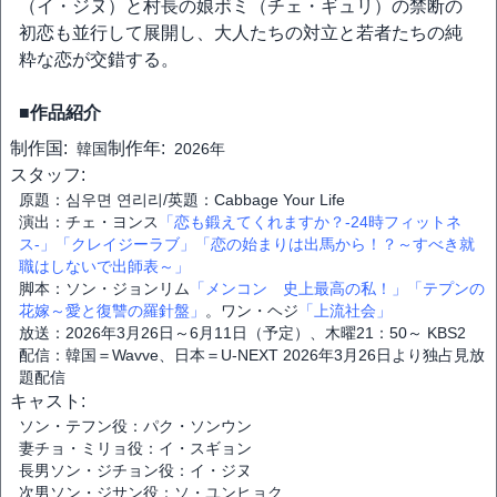
（イ・ジヌ）と村長の娘ボミ（チェ・ギュリ）の禁断の
初恋も並行して展開し、大人たちの対立と若者たちの純
粋な恋が交錯する。
■作品紹介
制作国:
制作年:
韓国
2026年
スタッフ:
原題：심우면 연리리/英題：Cabbage Your Life
演出：チェ・ヨンス
「恋も鍛えてくれますか？-24時フィットネ
ス-」
「クレイジーラブ」
「恋の始まりは出馬から！？～すべき就
職はしないで出師表～」
脚本：ソン・ジョンリム
「メンコン 史上最高の私！」
「テプンの
花嫁～愛と復讐の羅針盤」
。ワン・ヘジ
「上流社会」
放送：2026年3月26日～6月11日（予定）、木曜21：50～ KBS2
配信：韓国＝Wavve、日本＝U-NEXT 2026年3月26日より独占見放
題配信
キャスト:
ソン・テフン役：パク・ソンウン
妻チョ・ミリョ役：イ・スギョン
長男ソン・ジチョン役：イ・ジヌ
次男ソン・ジサン役：ソ・ユンヒョク