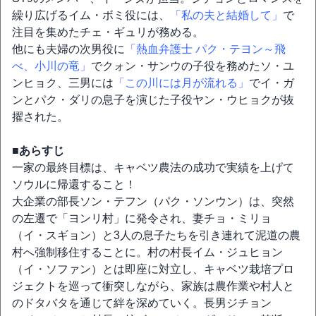
繰り広げるイム・ボミ役には、
「私の夫と結婚して」
で
注目を集めたチェ・ギュリが務める。
他にも夫婦の次男役に
「熱血弁護士 パク・テヨン～飛
べ、小川の竜」
でクォン・サンウの子役を務めたソ・ユ
ンヒョク、三男には
「この川には月が流れる」
でイ・ガ
ンとパク・ダリの息子を演じた子役ヤン・ウヒョクが抜
擢された。
■あらすじ
一家の最終目標は、キャベツ農法の成功で実績を上げて
ソウルに帰還すること！
大企業の部長ソン・テフン（パク・ソンウン）は、突然
の左遷で「ヨンリ村」に発令され、妻チョ・ミリョ
（イ・スギョン）と3人の息子たちを引き連れて泥道の農
村へ強制移住することに。村の村長イム・ジュヒョン
（イ・ソファン）とは即座に対立し、キャベツ栽培プロ
ジェクトを巡って衝突しながら、家族は農作業や村人と
のドタバタを通じて絆を深めていく。長男ジチョン