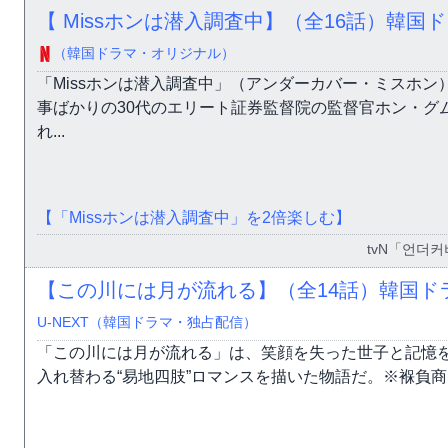
【 Missホンは潜入調査中】（全16話）韓国
（韓国ドラマ・オリジナル）
「Missホンは潜入調査中」（アンダーカバー・ミスホン
事ばかりの30代のエリート証券監督院の監督官ホン・グ
れ...
【「Missホンは潜入調査中」を2倍楽しむ】
tvN「언더커
【この川には月が流れる】（全14話）韓国ド
U-NEXT（韓国ドラマ・独占配信）
「この川には月が流れる」は、笑顔を失った世子と記憶を
入れ替わる“易地四肢”ロマンスを描いた物語だ。※褓負商