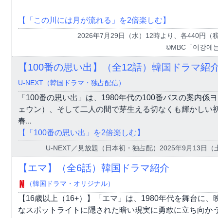
【「この川には月が流れる」を2倍楽しむ】
2026年7月29日（水）12時より、各440
©MBC「이강에는
【100番の思い出】（全12話）韓国ドラマ紹
U-NEXT（韓国ドラマ・独占配信）
「100番の思い出」は、1980年代の100番バスの案内
ェウン）、そして二人の間で芽生える切なくも輝かしい初恋
春...
【「100番の思い出」を2倍楽しむ】
U-NEXT／見放題（日本初・独占配）2025年9月13日（
【エマ】（全6話）韓国ドラマ紹介
（韓国ドラマ・オリジナル）
【16歳以上（16+）】「エマ」は、1980年代を舞台
なスポットライトに隠された暗い現実に勇敢に立ち向か