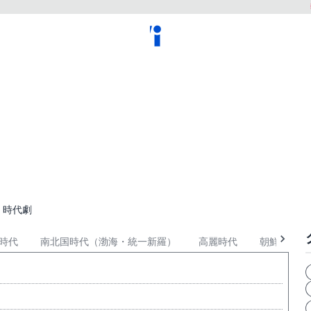
・時代劇
時代
南北国時代（渤海・統一新羅）
高麗時代
朝鮮時代