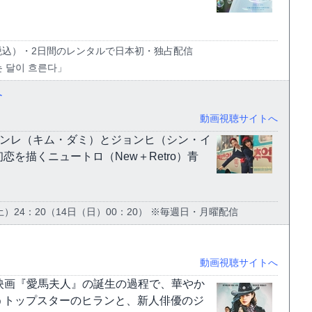
円（税込）・2日間のレンタルで日本初・独占配信
 달이 흐른다」
介
動画視聴サイトへ
係ヨンレ（キム・ダミ）とジョンヒ（シン・イ
を描くニュートロ（New＋Retro）青
土）24：20（14日（日）00：20） ※毎週日・月曜配信
動画視聴サイトへ
に、映画『愛馬夫人』の誕生の過程で、華やか
うトップスターのヒランと、新人俳優のジ