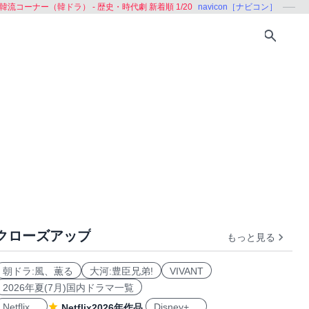
韓流コーナー（韓ドラ） - 歴史・時代劇 新着順 1/20
navicon［ナビコン］
クローズアップ
もっと見る
朝ドラ:風、薫る
大河:豊臣兄弟!
VIVANT
2026年夏(7月)国内ドラマ一覧
Netflix
Disney+
Netflix2026年作品