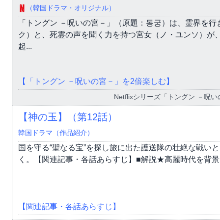
（韓国ドラマ・オリジナル）
「トングン －呪いの宮－」（原題：동궁）は、霊界を行
ク）と、死霊の声を聞く力を持つ宮女（ノ・ユンソ）が、
起...
【「トングン －呪いの宮－」を2倍楽しむ】
Netflixシリーズ「トングン －呪
【神の玉】（第12話）
韓国ドラマ（作品紹介）
国を守る“聖なる宝”を探し旅に出た護送隊の壮絶な戦い
く。【関連記事・各話あらすじ】■解説★高麗時代を背景に
【関連記事・各話あらすじ】