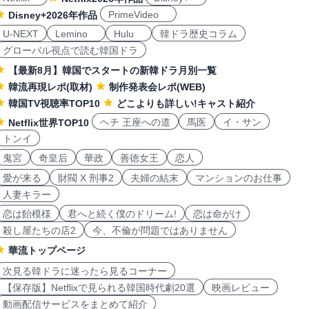
PrimeVideo
Disney+2026年作品
U-NEXT
Lemino
Hulu
韓ドラ歴史コラム
グローバル視点で読む韓国ドラ
【最新8月】韓国でスタートの新韓ドラ月別一覧
韓流再現レポ(取材)
制作発表会レポ(WEB)
韓国TV視聴率TOP10
どこよりも詳しい!キャスト紹介
ヘチ 王座への道
馬医
イ・サン
Netflix世界TOP10
トンイ
鬼宮
奇皇后
華政
善徳女王
恋人
愛が来る
財閥 X 刑事2
夫婦の結末
マンションのお仕事
人妻キラー
恋は飴模様
君へと続く僕のドリーム!
恋は命がけ
殺し屋たちの店2
今、不倫が問題ではありません
華流トップページ
次見る韓ドラに迷ったら見るコーナー
【保存版】Netflixで見られる韓国時代劇20選
映画レビュー
動画配信サービスをまとめて紹介