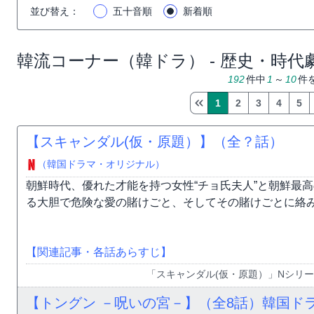
並び替え
：
五十音順
新着順
韓流コーナー（韓ドラ） - 歴史・時代
192
件中
1
～
10
件
1
2
3
4
5
【スキャンダル(仮・原題）】（全？話）
（韓国ドラマ・オリジナル）
朝鮮時代、優れた才能を持つ女性“チョ氏夫人”と朝鮮最高
る大胆で危険な愛の賭けごと、そしてその賭けごとに絡み合
【関連記事・各話あらすじ】
「スキャンダル(仮・原題）」Nシリーズ
【トングン －呪いの宮－】（全8話）韓国ド