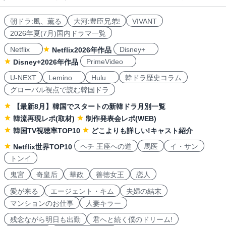
朝ドラ:風、薫る
大河:豊臣兄弟!
VIVANT
2026年夏(7月)国内ドラマ一覧
Netflix
Disney+
Netflix2026年作品
PrimeVideo
Disney+2026年作品
U-NEXT
Lemino
Hulu
韓ドラ歴史コラム
グローバル視点で読む韓国ドラ
【最新8月】韓国でスタートの新韓ドラ月別一覧
韓流再現レポ(取材)
制作発表会レポ(WEB)
韓国TV視聴率TOP10
どこよりも詳しい!キャスト紹介
ヘチ 王座への道
馬医
イ・サン
Netflix世界TOP10
トンイ
鬼宮
奇皇后
華政
善徳女王
恋人
愛が来る
エージェント・キム
夫婦の結末
マンションのお仕事
人妻キラー
残念ながら明日も出勤
君へと続く僕のドリーム!