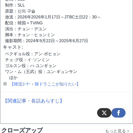
制作：SLL
原題：신의 구슬
放送：2026年2026年1月17日～JTBC土日22：30～
配信：韓国＝TVING
演出：チョン・デユン
脚本：チョン・ヒョンミン
撮影期間：2024年9月22日～2025年6月27日
キャスト:
ベクギョル役：アン·ボヒョン
チェ·グ役：イ·ソンミン
ゴルスン役：ハ·ユンギョン
ワン・ム（王武）役：ユン·ギュンサン
ほか
※
【韓流ｺｰﾅｰ：韓ドラここが知りたい】
【関連記事・各話あらすじ】
クローズアップ
もっと見る