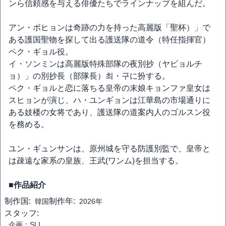
ンら信頼感を与える俳優たちでラインナップを組んだ。
アン・ボヒョンは奇跡の力を持った高麗版「聖杯）」で
ある護国聖物を探して出る護送隊の道令（特任指揮官）
ペク・ギョル役。
イ・ソンミンは高麗版特殊部隊の夜別抄（ヤビョルチ
ョ）」の別抄長（部隊長）최・구に扮する。
ペク・ギョルと恋に落ちる皇帝の末娘キョンファ皇女は
スヒョンが演じ、ハ・ユンギョンは江華島の市場通りに
ある妓楼の女将であり、護送隊の道案内人のゴルスン役
を務める。
ユン・ギュンサンは、原州城を守る防護別監で、皇帝と
は疎遠な家系の皇族、王武(ワンム)を担当する。
■作品紹介
制作国:
制作年:
韓国
2026年
スタッフ:
企画：SLL