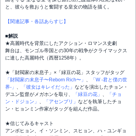
と、彼らを救おうと奮闘する皇女の物語を描く。
【関連記事・各話あらすじ】
■解説
★高麗時代を背景にしたアクション・ロマンス史劇
舞台は、モンゴル帝国との30年の戦争がクライマックス
に達した高麗時代（西暦1258年）。
★「財閥家の末息子」×「緑豆の花」スタッフがタッグ
「財閥家の末息子〜Reborn Rich〜」
、
「W -君と僕の世
界-」
、
「彼女はキレイだった」
などを演出したチョン・
デユン監督がメガホンを取り、
「緑豆の花」
、
「チョ
ン・ドジョン」
、
「アセンブリ」
などを執筆したチョ
ン・ヒョンミン作家がタッグを組んだ作品。
★信じてみるキャスト
アンボヒョン、イ・ソンミン、スヒョン、ハ・ユンギョ