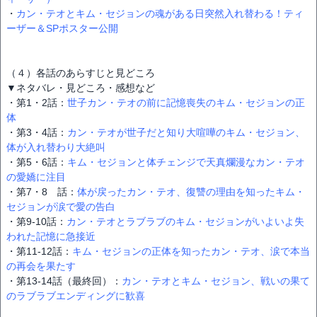
・
カン・テオとキム・セジョンの魂がある日突然入れ替わる！ティ
ーザー＆SPポスター公開
（４）各話のあらすじと見どころ
▼ネタバレ・見どころ・感想など
・第1・2話：
世子カン・テオの前に記憶喪失のキム・セジョンの正
体
・第3・4話：
カン・テオが世子だと知り大喧嘩のキム・セジョン、
体が入れ替わり大絶叫
・第5・6話：
キム・セジョンと体チェンジで天真爛漫なカン・テオ
の愛嬌に注目
・第7・8 話：
体が戻ったカン・テオ、復讐の理由を知ったキム・
セジョンが涙で愛の告白
・第9-10話：
カン・テオとラブラブのキム・セジョンがいよいよ失
われた記憶に急接近
・第11-12話：
キム・セジョンの正体を知ったカン・テオ、涙で本当
の再会を果たす
・第13-14話（最終回）：
カン・テオとキム・セジョン、戦いの果て
のラブラブエンディングに歓喜