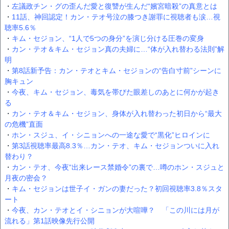
・
左議政チン・グの歪んだ愛と復讐が生んだ“嬪宮暗殺”の真意とは
・
11話、神回認定！カン・テオ号泣の膝つき謝罪に視聴者も涙…視
聴率5.6％
・
キム・セジョン、“1人で5つの身分”を演じ分ける圧巻の変身
・
カン・テオ＆キム・セジョン真の夫婦に…“体が入れ替わる法則”解
明
・
第8話新予告：カン・テオとキム・セジョンの“告白寸前”シーンに
胸キュン
・
今夜、キム・セジョン、毒気を帯びた眼差しのあとに何かが起き
る
・
カン・テオ＆キム・セジョン、身体が入れ替わった初日から“最大
の危機”直面
・
ホン・スジュ、イ・シニョンへの一途な愛で“黒化”ヒロインに
・
第3話視聴率最高8.3％…カン・テオ、キム・セジョンついに入れ
替わり？
・
カン・テオ、今夜“出来レース禁婚令”の裏で…噂のホン・スジュと
月夜の密会？
・
キム・セジョンは世子イ・ガンの妻だった？初回視聴率3.8％スタ
ート
・
今夜、カン・テオとイ・シニョンが大喧嘩？ 「この川には月が
流れる」第1話映像先行公開