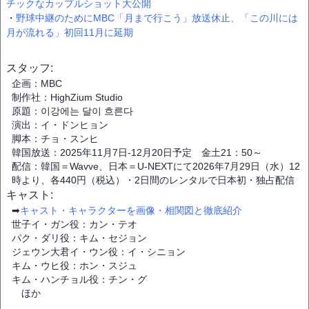
チックなカップルショット大公開
・
野球中継のためにMBC「月まで行こう」放送休止、「この川には
月が流れる」初回11月に延期
スタッフ:
企画：MBC
制作社：HighZium Studio
原題：이강에는 달이 흐른다
演出：イ・ドンヒョン
脚本：チョ・スンヒ
韓国放送：2025年11月7日-12月20日予定 金土21：50～
配信：韓国＝Wavve、日本＝U-NEXTにて2026年7月29日（水）12
時より、各440円（税込）・2日間のレンタルで日本初・独占配信
キャスト:
➡
キャスト・キャラクターを画像・相関図と徹底紹介
世子イ・ガン役：カン・テオ
パク・ダリ役：キム・セジョン
ジェウン大君イ・ウン役：イ・シニョン
キム・ウヒ役：ホン・スジュ
キム・ハンチョル役：チン・グ
ほか