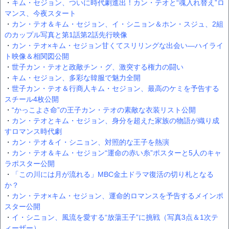
・
キム・セジョン、ついに時代劇進出！カン・テオと“魂入れ替え”ロ
マンス、今夜スタート
・
カン・テオ＆キム・セジョン、イ・シニョン＆ホン・スジュ、2組
のカップル写真と第1話第2話先行映像
・
カン・テオ×キム・セジョン甘くてスリリングな出会い―ハイライ
ト映像＆相関図公開
・
世子カン・テオと政敵チン・グ、激突する権力の闘い
・
キム・セジョン、多彩な韓服で魅力全開
・
世子カン・テオ＆行商人キム・セジョン、最高のケミを予告する
スチール4枚公開
・
“かっこよさ命”の王子カン・テオの素敵な衣装リスト公開
・
カン・テオとキム・セジョン、身分を超えた家族の物語が織り成
すロマンス時代劇
・
カン・テオ＆イ・シニョン、対照的な王子を熱演
・
カン・テオ＆キム・セジョン“運命の赤い糸”ポスターと5人のキャ
ラポスター公開
・
「この川には月が流れる」MBC金土ドラマ復活の切り札となる
か？
・
カン・テオ×キム・セジョン、運命的ロマンスを予告するメインポ
スター公開
・
イ・シニョン、風流を愛する“放蕩王子”に挑戦（写真3点＆1次テ
ィーザー）