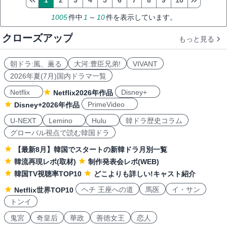
1
2
3
4
5
6
7
8
9
10
1005
件中
1
～
10
件を表示しています。
クローズアップ
もっと見る
朝ドラ:風、薫る
大河:豊臣兄弟!
VIVANT
2026年夏(7月)国内ドラマ一覧
Netflix
Disney+
Netflix2026年作品
PrimeVideo
Disney+2026年作品
U-NEXT
Lemino
Hulu
韓ドラ歴史コラム
グローバル視点で読む韓国ドラ
【最新8月】韓国でスタートの新韓ドラ月別一覧
韓流再現レポ(取材)
制作発表会レポ(WEB)
韓国TV視聴率TOP10
どこよりも詳しい!キャスト紹介
ヘチ 王座への道
馬医
イ・サン
Netflix世界TOP10
トンイ
鬼宮
奇皇后
華政
善徳女王
恋人