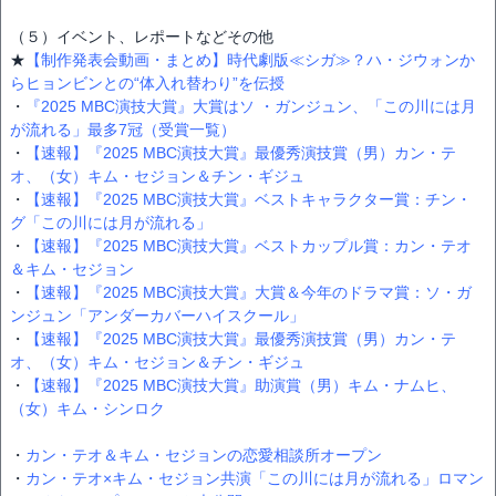
（５）イベント、レポートなどその他
★
【制作発表会動画・まとめ】時代劇版≪シガ≫？ハ・ジウォンか
らヒョンビンとの“体入れ替わり”を伝授
・
『2025 MBC演技大賞』大賞はソ ・ガンジュン、「この川には月
が流れる」最多7冠（受賞一覧）
・
【速報】『2025 MBC演技大賞』最優秀演技賞（男）カン・テ
オ、（女）キム・セジョン＆チン・ギジュ
・
【速報】『2025 MBC演技大賞』ベストキャラクター賞：チン・
グ「この川には月が流れる」
・
【速報】『2025 MBC演技大賞』ベストカップル賞：カン・テオ
＆キム・セジョン
・
【速報】『2025 MBC演技大賞』大賞＆今年のドラマ賞：ソ・ガ
ンジュン「アンダーカバーハイスクール」
・
【速報】『2025 MBC演技大賞』最優秀演技賞（男）カン・テ
オ、（女）キム・セジョン＆チン・ギジュ
・
【速報】『2025 MBC演技大賞』助演賞（男）キム・ナムヒ、
（女）キム・シンロク
・
カン・テオ＆キム・セジョンの恋愛相談所オープン
・
カン・テオ×キム・セジョン共演「この川には月が流れる」ロマン