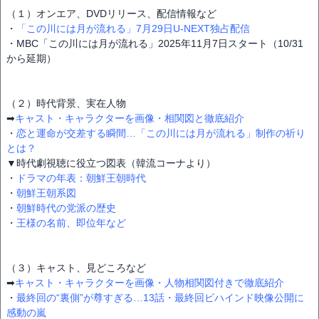
（１）オンエア、DVDリリース、配信情報など
・
「この川には月が流れる」7月29日U-NEXT独占配信
・MBC「この川には月が流れる」2025年11月7日スタート（10/31
から延期）
（２）時代背景、実在人物
➡
キャスト・キャラクターを画像・相関図と徹底紹介
・
恋と運命が交差する瞬間…「この川には月が流れる」制作の祈り
とは？
▼時代劇視聴に役立つ図表（韓流コーナより）
・
ドラマの年表：朝鮮王朝時代
・
朝鮮王朝系図
・
朝鮮時代の党派の歴史
・
王様の名前、即位年など
（３）キャスト、見どころなど
➡
キャスト・キャラクターを画像・人物相関図付きで徹底紹介
・
最終回の“裏側”が尊すぎる…13話・最終回ビハインド映像公開に
感動の嵐