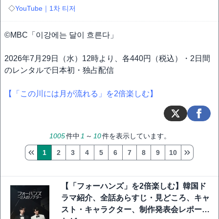
◇
YouTube｜1차 티저
©MBC「이강에는 달이 흐른다」
2026年7月29日（水）12時より、各440円（税込）・2日間
のレンタルで日本初・独占配信
【「この川には月が流れる」を2倍楽しむ】
1005
件中
1
～
10
件を表示しています。
1
2
3
4
5
6
7
8
9
10
【「フォーハンズ」を2倍楽しむ】韓国ド
ラマ紹介、全話あらすじ・見どころ、キャ
スト・キャラクター、制作発表会レポート