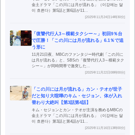
金土ドラマ「この川には月が流れる」（이강에는 달
이 흐른다）第5話と第6話が11...
[2025年11月24日14時30分]
「復讐代行人3～模範タクシー～」初回9％台
で圧勝！「この川には月が流れる」6.1％で追
う形に
11月21日夜、MBCのファンタジー時代劇「この川に
は月が流れる」と、SBSの「復讐代行人3～模範タク
シー～」が同時間帯で激突した...
[2025年11月22日08時00分]
「この川には月が流れる」カン・テオが世子
だと知り大喧嘩のキム・セジョン、体が入れ
替わり大絶叫【第3話第4話】
キム・セジョンとカン・テオが主演を務めるMBCの
金土ドラマ「この川には月が流れる」（이강에는 달
이 흐른다）第3話と第4話が11...
[2025年11月16日13時00分]