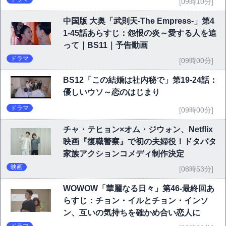
[09時10分]
中国版 大奥「武則天-The Empress-」第4
1-45話あらすじ：怨恨の炎～愛する人を追
って｜BS11｜予告動画
ドラマ
[09時00分]
BS12「この結婚は社内秘で」第19-24話：
優しいウソ～恋のはじまり
ドラマ
[09時00分]
チャ・テヒョン×オム・ジウォン、Netflix
映画『復職警察』で初の夫婦役！ドタバタ
家族アクションコメディ制作決定
映画
[08時53分]
WOWOW「華麗なる日々」第46-最終回あ
らすじ：チョン・イルとチョン・インソ
ン、互いの気持ちを確かめ合い恋人に
ドラマ