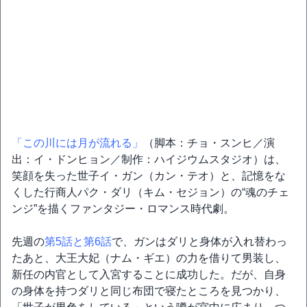
「この川には月が流れる」
（脚本：チョ・スンヒ／演
出：イ・ドンヒョン／制作：ハイジウムスタジオ）は、
笑顔を失った世子イ・ガン（カン・テオ）と、記憶をな
くした行商人パク・ダリ（キム・セジョン）の“魂のチェ
ンジ”を描くファンタジー・ロマンス時代劇。
先週の
第5話と第6話
で、ガンはダリと身体が入れ替わっ
たあと、大王大妃（ナム・ギエ）の力を借りて男装し、
新任の内官として入宮することに成功した。だが、自身
の身体を持つダリと同じ布団で寝たところを見つかり、