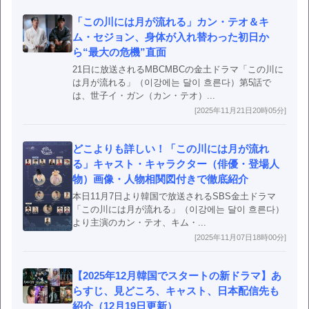
「この川には月が流れる」カン・テオ＆キ
ム・セジョン、身体が入れ替わった初日か
ら“最大の危機”直面
21日に放送されるMBCMBCの金土ドラマ「この川に
は月が流れる」（이강에는 달이 흐른다）第5話で
は、世子イ・ガン（カン・テオ）...
[2025年11月21日20時05分]
どこよりも詳しい！「この川には月が流れ
る」キャスト・キャラクター（俳優・登場人
物）画像・人物相関図付きで徹底紹介
本日11月7日より韓国で放送されるSBS金土ドラマ
「この川には月が流れる」（이강에는 달이 흐른다）
より主演のカン・テオ、キム・...
[2025年11月07日18時00分]
【2025年12月韓国でスタートの新ドラマ】あ
らすじ、見どころ、キャスト、日本配信先も
紹介（12月19日更新）