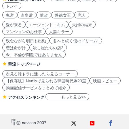
トンイ
鬼宮
奇皇后
華政
善徳女王
恋人
愛が来る
エージェント・キム
夫婦の結末
マンションのお仕事
人妻キラー
残念ながら明日も出勤
君へと続く僕のドリーム!
恋は命がけ
殺し屋たちの店2
今、不倫が問題ではありません
華流トップページ
次見る韓ドラに迷ったら見るコーナー
【保存版】Netflixで見られる韓国時代劇20選
映画レビュー
動画配信サービスをまとめて紹介
もっと見る>>
アクセスランキング
navicon 2007