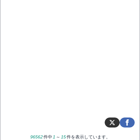
96562
件中
1
～
15
件を表示しています。