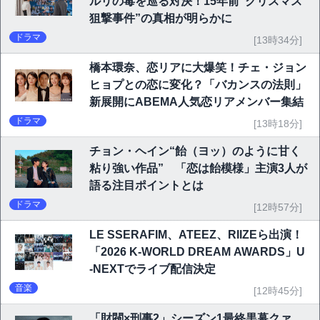
ルリの毒を巡る対決！15年前“クリスマス
狙撃事件”の真相が明らかに
ドラマ
[13時34分]
橋本環奈、恋リアに大爆笑！チェ・ジョン
ヒョプとの恋に変化？「バカンスの法則」
新展開にABEMA人気恋リアメンバー集結
ドラマ
[13時18分]
チョン・ヘイン“飴（ヨッ）のように甘く
粘り強い作品” 「恋は飴模様」主演3人が
語る注目ポイントとは
ドラマ
[12時57分]
LE SSERAFIM、ATEEZ、RIIZEら出演！
「2026 K-WORLD DREAM AWARDS」U
-NEXTでライブ配信決定
音楽
[12時45分]
「財閥×刑事2」シーズン1最終黒幕クァ