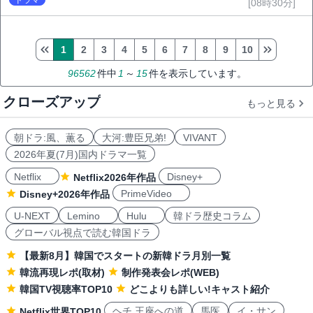
[08時30分]
1
2
3
4
5
6
7
8
9
10
96562
件中
1
～
15
件を表示しています。
クローズアップ
もっと見る
朝ドラ:風、薫る
大河:豊臣兄弟!
VIVANT
2026年夏(7月)国内ドラマ一覧
Netflix
Disney+
Netflix2026年作品
PrimeVideo
Disney+2026年作品
U-NEXT
Lemino
Hulu
韓ドラ歴史コラム
グローバル視点で読む韓国ドラ
【最新8月】韓国でスタートの新韓ドラ月別一覧
韓流再現レポ(取材)
制作発表会レポ(WEB)
韓国TV視聴率TOP10
どこよりも詳しい!キャスト紹介
ヘチ 王座への道
馬医
イ・サン
Netflix世界TOP10