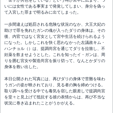
「世子が男色をしている」という噂が宮中に広まり、つ
いには女性である事実まで発覚してしまい、身分を偽っ
て入宮した罪まで明るみに出てしまった。
一歩間違えば処罰される危険な状況のなか、大王大妃の
助けで罪を免れたガンの魂が入ったダリの身体は、その
後、内官ではなく宮女として宮中生活を続けられるよう
になった。しかしこれを快く思わなかった左議政キム・
ハンチョル（）は、提調尚宮を通じてダリを拉致し、不
妊薬を飲ませようとした。これを知ったイ・ガンは、周
りを囲む宮女や製造尚宮を振り切って、なんとかダリの
身体を救い出した。
本日公開された写真には、再びダリの身体で苦難を味わ
うガンの姿が映されており、見る者の胸を締めつける。
取り調べを受ける中でも毒気を宿した眼差しで提調尚宮
を堂々と見上げて抵抗する彼の表情からは、再び不当な
状況に巻き込まれたことがうかがえる。