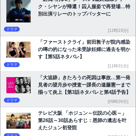
ク・シヤンが帰還！囚人服姿で再登場…特
別出演リレーのトップバッターに
ドラマ
[12時23分]
「ファーストクライ」前田敦子が院内感染
の噂の的になった未受診妊婦に過去を明か
す【第5話ネタバレ】
ドラマ
[11時31分]
「大追跡」きたろうの死因は事故…第一発
見者の望月歩や捜査一課長の遠藤憲一まで
揃って炎上【第3話ネタバレと第4話予告】
ドラマ
[09時26分]
テレビ大阪 「ホジュン～伝説の心医～」
第26話～30話あらすじ：恩師の遺志を叶
えたジュン初登院
ドラマ