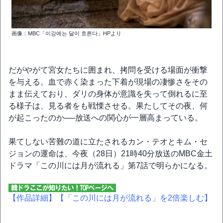
画像：MBC「이강에는 달이 흐른다」HPより
だがやがて宮女たちに囲まれ、拷問を受ける場面が衝撃
を与える。血で赤く染まった下着が現場の凄惨さをその
まま伝えており、ダリの身体が意識を失って倒れるに至
る様子は、見る者をも戦慄させる。果たしてその夜、何
が起こったのか──放送への関心が一層高まっている。
果てしない苦難の道に立たされるカン・テオとキム・セ
ジョンの運命は、今夜（28日）21時40分放送のMBC金土
ドラマ「この川には月が流れる」第7話で明らかになる。
【作品詳細】
【「この川には月が流れる」を2倍楽しむ】