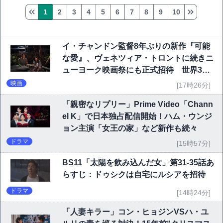
1
2
3
4
5
6
7
8
9
10
イ・チャンドン監督8年ぶりの新作『可能
な愛』、ヴェネツィア・トロントに続きニ
ューヨーク映画祭にも正式招待 世界3大
映画祭で快挙｜Netflix映画
映画
[17時26分]
「親密なリプリー」Prime Video「Chann
el K」で日本独占配信開始！ハム・ウンジ
ョン主演「女王の家」など新作も続々
ドラマ
[15時57分]
BS11「太陽を飲み込んだ女」第31-35話あ
らすじ：ドゥシクは自宅にルシアを招待
ドラマ
[14時24分]
「人妻キラー」コン・ヒョジンVSハ・ユ