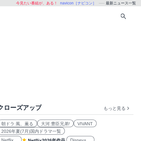
今見たい番組が、ある！
navicon［ナビコン］
最新ニュース一覧
クローズアップ
もっと見る
朝ドラ:風、薫る
大河:豊臣兄弟!
VIVANT
2026年夏(7月)国内ドラマ一覧
Netflix
Disney+
Netflix2026年作品