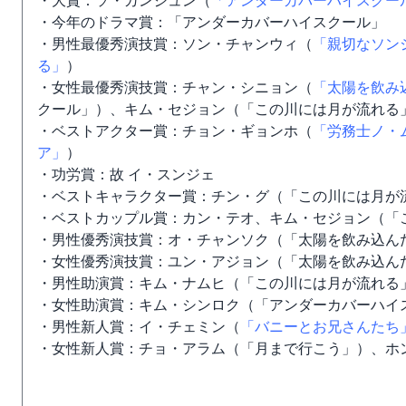
・大賞：ソ・ガンジュン（
「アンダーカバーハイスクー
・今年のドラマ賞：「アンダーカバーハイスクール」
・男性最優秀演技賞：ソン・チャンウィ（
「親切なソン
る」
）
・女性最優秀演技賞：チャン・シニョン（
「太陽を飲み
クール」）、キム・セジョン（「この川には月が流れる
・ベストアクター賞：チョン・ギョンホ（
「労務士ノ・
ア」
）
・功労賞：故 イ・スンジェ
・ベストキャラクター賞：チン・グ（「この川には月が
・ベストカップル賞：カン・テオ、キム・セジョン（「
・男性優秀演技賞：オ・チャンソク（「太陽を飲み込ん
・女性優秀演技賞：ユン・アジョン（「太陽を飲み込ん
・男性助演賞：キム・ナムヒ（「この川には月が流れる
・女性助演賞：キム・シンロク（「アンダーカバーハイ
・男性新人賞：イ・チェミン（
「バニーとお兄さんたち
・女性新人賞：チョ・アラム（「月まで行こう」）、ホ