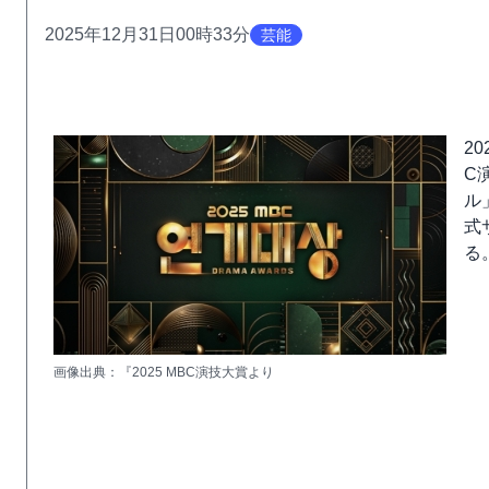
2025年12月31日00時33分
芸能
2
C
ル
式
る
画像出典：『2025 MBC演技大賞より