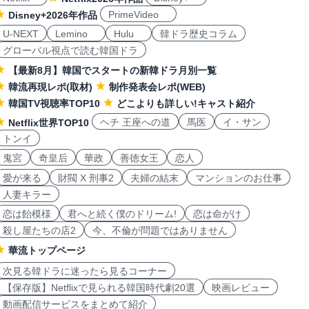
PrimeVideo
Disney+2026年作品
U-NEXT
Lemino
Hulu
韓ドラ歴史コラム
グローバル視点で読む韓国ドラ
【最新8月】韓国でスタートの新韓ドラ月別一覧
韓流再現レポ(取材)
制作発表会レポ(WEB)
韓国TV視聴率TOP10
どこよりも詳しい!キャスト紹介
ヘチ 王座への道
馬医
イ・サン
Netflix世界TOP10
トンイ
鬼宮
奇皇后
華政
善徳女王
恋人
愛が来る
財閥 X 刑事2
夫婦の結末
マンションのお仕事
人妻キラー
恋は飴模様
君へと続く僕のドリーム!
恋は命がけ
殺し屋たちの店2
今、不倫が問題ではありません
華流トップページ
次見る韓ドラに迷ったら見るコーナー
【保存版】Netflixで見られる韓国時代劇20選
映画レビュー
動画配信サービスをまとめて紹介