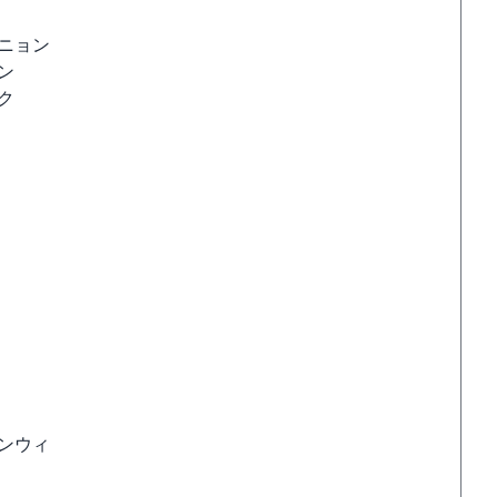
ニョン
ン
ク
ンウィ