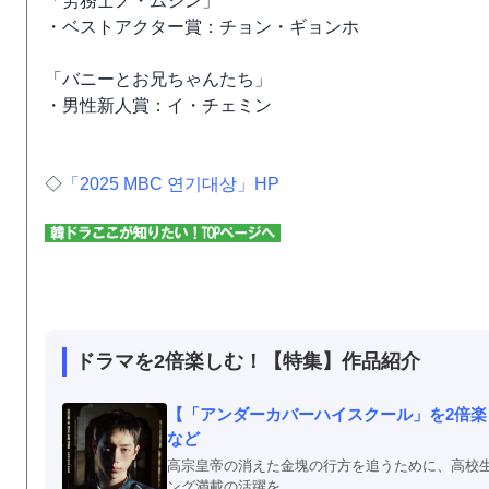
「労務士ノ・ムジン」
・ベストアクター賞：チョン・ギョンホ
「バニーとお兄ちゃんたち」
・男性新人賞：イ・チェミン
◇
「2025 MBC 연기대상」HP
ドラマを2倍楽しむ！【特集】作品紹介
【「アンダーカバーハイスクール」を2倍
など
高宗皇帝の消えた金塊の行方を追うために、高校
ング満載の活躍を...