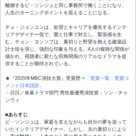
離婚するピ・ソンジュと同じ事務所で働くことになり、
人生のターニングポイントを迎えることになる。
チェ・ジョンユンは、欲望とキャリアを優先するインテ
リアデザイナー役で、愛と仕事で対立し、緊張感を生
む。チョン・ヨンソプは、裏切りと野望を抱える建築設
計士役を演じ、強烈な印象を与える。4人の複雑な関係が
描かれ、視聴者に新たな四角関係のリアルなドラマを提
供することが期待されている。
★『2025年MBC演技大賞』受賞歴⇒
「受賞一覧・受賞コ
メント日本語訳」
・日日／単幕ドラマ部門 男性最優秀演技賞：ソン・チャ
ンウィ
■あらすじ
ピ・ソンジュは、家庭を支えながらも自分の夢を追って
いたインテリアデザイナー。しかし、夫の裏切りにより