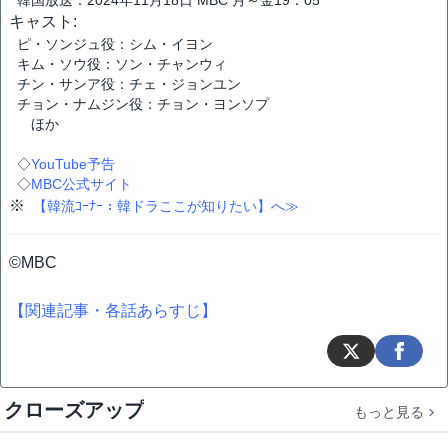
韓国放送：2024年11月18日 MBC 月～金19：05
キャスト:
ピ・ソンジュ役：シム・イヨン
キム・ソウ役：ソン・チャンウィ
チン・サンア役：チェ・ジョンユン
チョン・ナムジン役：チョン・ヨンソプ
ほか
◇
YouTube予告
◇
MBC公式サイト
※
【韓流ｺｰﾅｰ：韓ドラここが知りたい】へ≫
©MBC
【関連記事・各話あらすじ】
クローズアップ
もっと見る