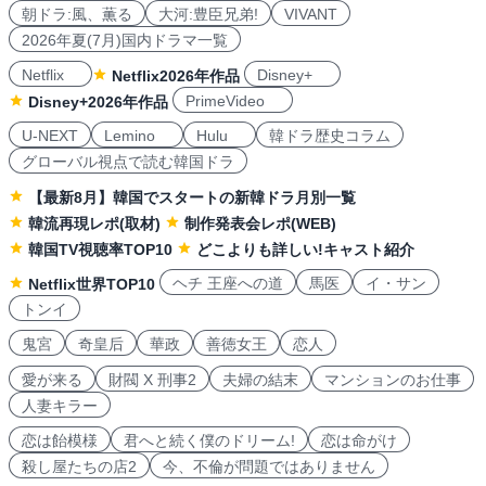
朝ドラ:風、薫る
大河:豊臣兄弟!
VIVANT
2026年夏(7月)国内ドラマ一覧
Netflix
Disney+
Netflix2026年作品
PrimeVideo
Disney+2026年作品
U-NEXT
Lemino
Hulu
韓ドラ歴史コラム
グローバル視点で読む韓国ドラ
【最新8月】韓国でスタートの新韓ドラ月別一覧
韓流再現レポ(取材)
制作発表会レポ(WEB)
韓国TV視聴率TOP10
どこよりも詳しい!キャスト紹介
ヘチ 王座への道
馬医
イ・サン
Netflix世界TOP10
トンイ
鬼宮
奇皇后
華政
善徳女王
恋人
愛が来る
財閥 X 刑事2
夫婦の結末
マンションのお仕事
人妻キラー
恋は飴模様
君へと続く僕のドリーム!
恋は命がけ
殺し屋たちの店2
今、不倫が問題ではありません