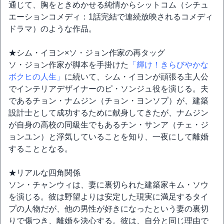
通じて、胸をときめかせる純情からシットコム（シチュ
エーションコメディ：1話完結で連続放映されるコメディ
ドラマ）のような作品。
★シム・イヨン×ソ・ジョン作家の再タッグ
ソ・ジョン作家が脚本を手掛けた
「輝け！きらびやかな
ボクヒの人生」
に続いて、シム・イヨンが頑張る主人公
でインテリアデザイナーのピ・ソンジュ役を演じる。夫
であるチョン・ナムジン（チョン・ヨンソプ）が、建築
設計士として成功するために献身してきたが、ナムジン
が自身の高校の同級生でもあるチン・サンア（チェ・ジ
ョンユン）と浮気していることを知り、一夜にして離婚
することとなる。
★リアルな四角関係
ソン・チャンウィは、妻に裏切られた建築家キム・ソウ
を演じる。彼は野望よりは安定した現実に満足するタイ
プの人物だが、他の男性が好きになったという妻の裏切
りで傷つき、離婚を決心する。彼は、自分と同じ理由で