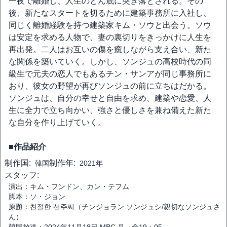
一夜で離婚し、人生のどん底に突き落とされる。その
後、新たなスタートを切るために建築事務所に入社し、
同じく離婚経験を持つ建築家キム・ソウと出会う。ソウ
は安定を求める人物で、妻の裏切りをきっかけに人生を
再出発。二人はお互いの傷を癒しながら支え合い、新た
な関係を築いていく。しかし、ソンジュの高校時代の同
級生で元夫の恋人でもあるチン・サンアが同じ事務所に
おり、彼女の野望が再びソンジュの前に立ちはだかる。
ソンジュは、自分の幸せと自由を求め、建築や恋愛、人
生に全力で立ち向かい、強さと優しさを兼ね備えた新た
な自分を作り上げていく。
■作品紹介
制作国:
制作年:
韓国
2021年
スタッフ:
演出：キム・フンドン、カン・テフム
脚本：ソ・ジョン
原題：친절한 선주씨（チンジョラン ソンジュシ/親切なソンジュさ
ん）