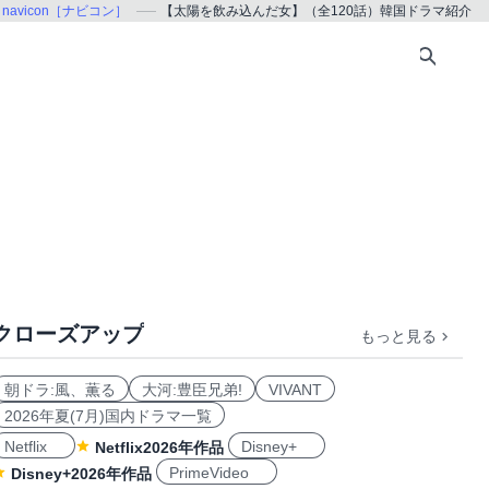
navicon［ナビコン］
【太陽を飲み込んだ女】（全120話）韓国ドラマ紹介
クローズアップ
もっと見る
朝ドラ:風、薫る
大河:豊臣兄弟!
VIVANT
2026年夏(7月)国内ドラマ一覧
Netflix
Disney+
Netflix2026年作品
PrimeVideo
Disney+2026年作品