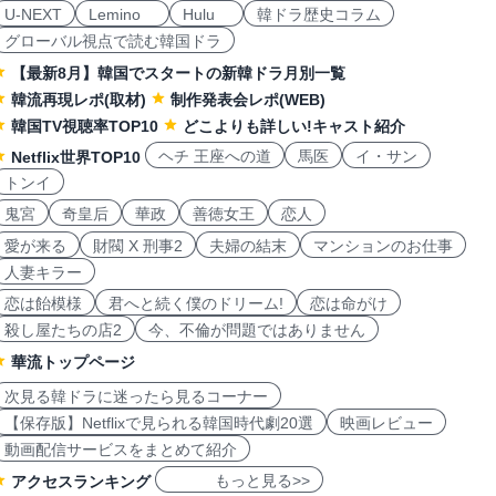
U-NEXT
Lemino
Hulu
韓ドラ歴史コラム
グローバル視点で読む韓国ドラ
【最新8月】韓国でスタートの新韓ドラ月別一覧
韓流再現レポ(取材)
制作発表会レポ(WEB)
韓国TV視聴率TOP10
どこよりも詳しい!キャスト紹介
ヘチ 王座への道
馬医
イ・サン
Netflix世界TOP10
トンイ
鬼宮
奇皇后
華政
善徳女王
恋人
愛が来る
財閥 X 刑事2
夫婦の結末
マンションのお仕事
人妻キラー
恋は飴模様
君へと続く僕のドリーム!
恋は命がけ
殺し屋たちの店2
今、不倫が問題ではありません
華流トップページ
次見る韓ドラに迷ったら見るコーナー
【保存版】Netflixで見られる韓国時代劇20選
映画レビュー
動画配信サービスをまとめて紹介
もっと見る>>
アクセスランキング