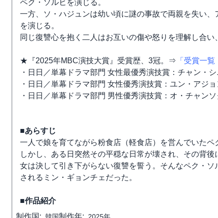
ペク・ソルヒを演じる。
一方、ソ・ハジュンは幼い頃に謎の事故で両親を失い、
を演じる。
同じ復讐心を抱く二人はお互いの傷や怒りを理解し合い
★『2025年MBC演技大賞』受賞歴、3冠。⇒
「受賞一覧
・日日／単幕ドラマ部門 女性最優秀演技賞：チャン・シ
・日日／単幕ドラマ部門 女性優秀演技賞：ユン・アジョ
・日日／単幕ドラマ部門 男性優秀演技賞：オ・チャンソ
■あらすじ
一人で娘を育てながら粉食店（軽食店）を営んでいたペ
しかし、ある日突然その平穏な日常が壊され、その背後
女は決して引き下がらない復讐を誓う。そんなペク・ソ
されるミン・ギョンチェだった。
■作品紹介
制作国:
制作年:
韓国
2025年