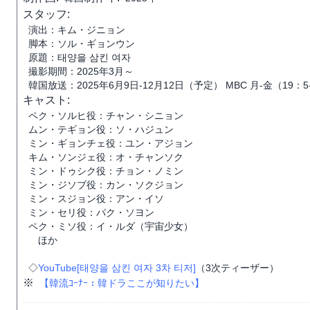
スタッフ:
演出：キム・ジニョン
脚本：ソル・ギョンウン
原題：태양을 삼킨 여자
撮影期間：2025年3月～
韓国放送：2025年6月9日-12月12日（予定） MBC 月-金（19：5-
キャスト:
ペク・ソルヒ役：チャン・シニョン
ムン・テギョン役：ソ・ハジュン
ミン・ギョンチェ役：ユン・アジョン
キム・ソンジェ役：オ・チャンソク
ミン・ドゥシク役：チョン・ノミン
ミン・ジソブ役：カン・ソクジョン
ミン・スジョン役：アン・イソ
ミン・セリ役：パク・ソヨン
ペク・ミソ役：イ・ルダ（宇宙少女）
ほか
◇
YouTube[태양을 삼킨 여자 3차 티저]
（3次ティーザー）
※
【韓流ｺｰﾅｰ：韓ドラここが知りたい】