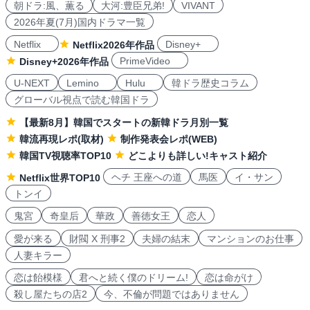
朝ドラ:風、薫る
大河:豊臣兄弟!
VIVANT
2026年夏(7月)国内ドラマ一覧
Netflix
Disney+
Netflix2026年作品
PrimeVideo
Disney+2026年作品
U-NEXT
Lemino
Hulu
韓ドラ歴史コラム
グローバル視点で読む韓国ドラ
【最新8月】韓国でスタートの新韓ドラ月別一覧
韓流再現レポ(取材)
制作発表会レポ(WEB)
韓国TV視聴率TOP10
どこよりも詳しい!キャスト紹介
ヘチ 王座への道
馬医
イ・サン
Netflix世界TOP10
トンイ
鬼宮
奇皇后
華政
善徳女王
恋人
愛が来る
財閥 X 刑事2
夫婦の結末
マンションのお仕事
人妻キラー
恋は飴模様
君へと続く僕のドリーム!
恋は命がけ
殺し屋たちの店2
今、不倫が問題ではありません