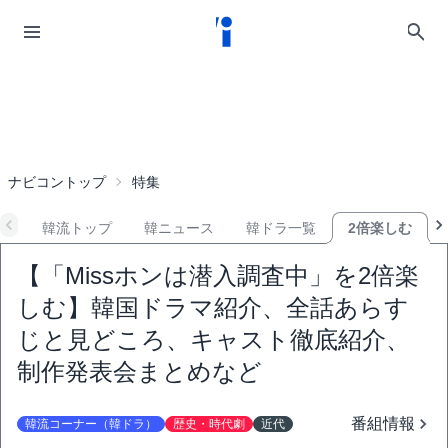
ナビコントップ
特集
韓流トップ
韓ニュース
韓ドラ一覧
2倍楽しむ
【「Missホンは潜入調査中」を2倍楽
しむ】韓国ドラマ紹介、全話あらす
じと見どころ、キャスト徹底紹介、
制作発表会まとめなど
番組情報
韓流コーナー（韓ドラ）
歴史・時代劇
近代