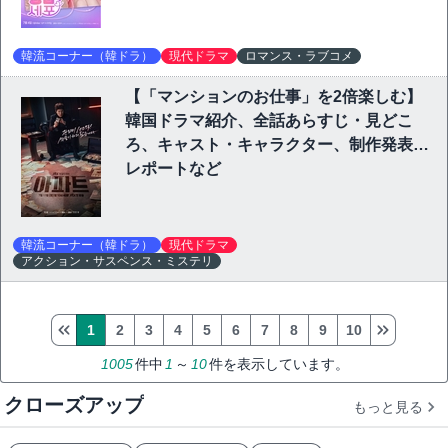
韓流コーナー（韓ドラ）
現代ドラマ
ロマンス・ラブコメ
【「マンションのお仕事」を2倍楽しむ】
韓国ドラマ紹介、全話あらすじ・見どこ
ろ、キャスト・キャラクター、制作発表会
レポートなど
韓流コーナー（韓ドラ）
現代ドラマ
アクション・サスペンス・ミステリ
1
2
3
4
5
6
7
8
9
10
1005
件中
1
～
10
件を表示しています。
クローズアップ
もっと見る