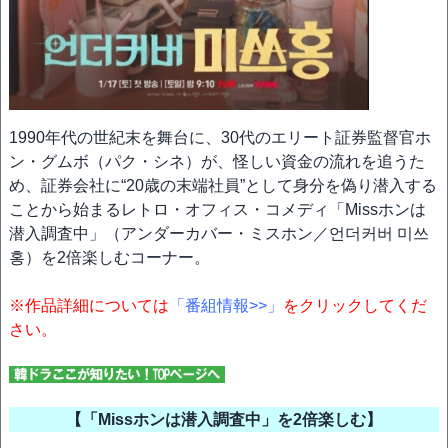
1990年代の世紀末を舞台に、30代のエリート証券監督官ホ
ン・グムボ（パク・シネ）が、怪しい資金の流れを追うた
め、証券会社に“20歳の末端社員”として身分を偽り潜入する
ことから始まるレトロ・オフィス・コメディ「Missホンは
潜入調査中」（アンダーカバー・ミスホン／언더커버 미쓰
홍）を2倍楽しむコーナー。
※作品詳細については
「番組情報>>」
をクリックしてくだ
さい。
【「Missホンは潜入調査中」を2倍楽しむ】