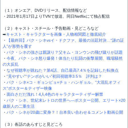
（１）オンエア、DVDリリース、配信情報など
・2021年1月17日よりTVNで放送、同日Netflixにて独占配信
（２）キャスト・スチール・予告動画・見どころなど
➡
キャスト・キャラクターを画像・人物相関図と徹底紹介
・
【最終回】パク・シネvsイ・ドクファ、最後の法廷対決…“謎の証
人”が形勢を覆す
・
パク・シネの強さは親譲り？父キム・ヨンウンの飛び蹴りが話題
・
今夜、パク・シネ怒り爆発！体当たり乱闘の衝撃展開、職場騒然
の大反乱
・
なぜ視聴率が跳ねた？第4話、自己最高7.4％を記録した転換点
・
“見やすい”“テンポがいい”初回視聴率3.5％ 評判は？
・
パク・シネ×コ・ギョンピョ×チョ・ハンギョル、“大混乱オフィ
ス”ポスター＆ティザー映像
・
面白さだだ洩れ！4人4色のキャラクターティザー解禁
・
パク・シネ、世紀末レトロの世界へ―ポスター公開、エリート×20
歳新人の二重生活
・
パク・シネが20歳に変身？！台本良い合わせ＆コメント動画公開
（３）各話のあらすじと見どころ