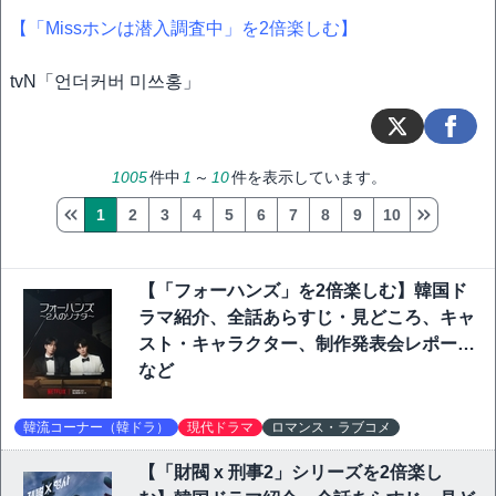
【「Missホンは潜入調査中」を2倍楽しむ】
tvN「언더커버 미쓰홍」
1005
件中
1
～
10
件を表示しています。
1
2
3
4
5
6
7
8
9
10
【「フォーハンズ」を2倍楽しむ】韓国ド
ラマ紹介、全話あらすじ・見どころ、キャ
スト・キャラクター、制作発表会レポート
など
韓流コーナー（韓ドラ）
現代ドラマ
ロマンス・ラブコメ
【「財閥 x 刑事2」シリーズを2倍楽し