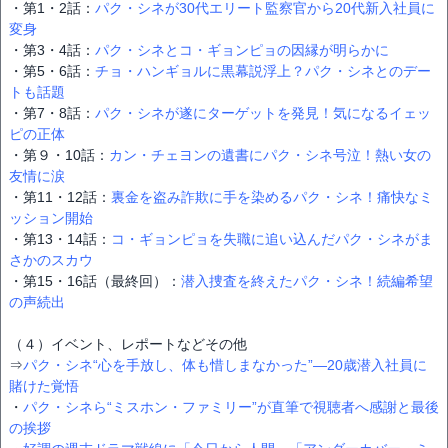
・第1・2話：
パク・シネが30代エリート監察官から20代新入社員に
変身
・第3・4話：
パク・シネとコ・ギョンピョの因縁が明らかに
・第5・6話：
チョ・ハンギョルに黒幕説浮上？パク・シネとのデー
トも話題
・第7・8話：
パク・シネが遂にターゲットを発見！気になるイェッ
ピの正体
・第９・10話：
カン・チェヨンの遺書にパク・シネ号泣！熱い女の
友情に涙
・第11・12話：
裏金を盗み詐欺に手を染めるパク・シネ！痛快なミ
ッション開始
・第13・14話：
コ・ギョンピョを失職に追い込んだパク・シネがま
さかのスカウ
・第15・16話（最終回）：
潜入捜査を終えたパク・シネ！続編希望
の声続出
（４）イベント、レポートなどその他
⇒
パク・シネ“心を手放し、体も惜しまなかった”―20歳潜入社員に
賭けた覚悟
・
パク・シネら“ミスホン・ファミリー”が直筆で視聴者へ感謝と最後
の挨拶