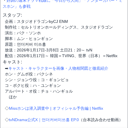
・
好調の週末ドラマ戦線に「今日から人間」「アンダーカバー・ミ
スホン」も参戦
スタッフ:
企画：スタジオドラゴンbyCJ ENM
制作社：セルトリオンホールディングス、スタジオドラゴン
演出：パク・ソンホ
脚本：ムン・ヒョンギョン
原題：언더커버 미쓰홍
放送：2026年1月17日-3月8日 土日21：20～ tvN
配信：2026年1月17日～ 韓国＝TVING、世界（日本）＝Netflix
キャスト:
➡
キャスト・キャラクターを画像・人物相関図と徹底紹介
ホン・グムボ役：パクシネ
シン・ジョンウ役：コ・ギョンピョ
コ・ボクヒ役：ハ・ユンギョン
アルバート・オ役：チョ・ハンギョル
ほか
◇
Missホンは潜入調査中 | オフィシャル予告編 | Netflix
◇
tvNDrama公式X｜언더커버미쓰홍 EP.0
（台本読み合わせ動画）