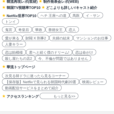
韓流再現レポ(取材)
制作発表会レポ(WEB)
韓国TV視聴率TOP10
どこよりも詳しい!キャスト紹介
ヘチ 王座への道
馬医
イ・サン
Netflix世界TOP10
トンイ
鬼宮
奇皇后
華政
善徳女王
恋人
愛が来る
財閥 X 刑事2
夫婦の結末
マンションのお仕事
人妻キラー
恋は飴模様
君へと続く僕のドリーム!
恋は命がけ
殺し屋たちの店2
今、不倫が問題ではありません
華流トップページ
次見る韓ドラに迷ったら見るコーナー
【保存版】Netflixで見られる韓国時代劇20選
映画レビュー
動画配信サービスをまとめて紹介
もっと見る>>
アクセスランキング