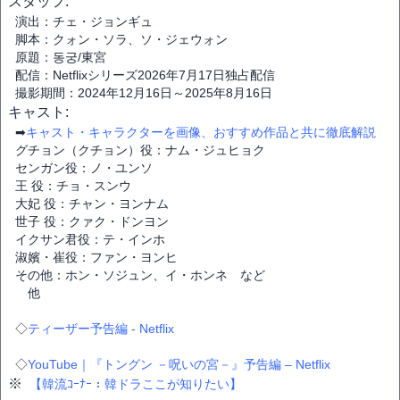
スタッフ:
演出：チェ・ジョンギュ
脚本：クォン・ソラ、ソ・ジェウォン
原題：동궁/東宮
配信：Netflixシリーズ2026年7月17日独占配信
撮影期間：2024年12月16日～2025年8月16日
キャスト:
➡
キャスト・キャラクターを画像、おすすめ作品と共に徹底解説
グチョン（クチョン）役：ナム・ジュヒョク
センガン役：ノ・ユンソ
王 役：チョ・スンウ
大妃 役：チャン・ヨンナム
世子 役：クァク・ドンヨン
イクサン君役：テ・インホ
淑嬪・崔役：ファン・ヨンヒ
その他：ホン・ソジュン、イ・ホンネ など
他
◇
ティーザー予告編 - Netflix
◇
YouTube｜『トングン －呪いの宮－』予告編 – Netflix
※
【韓流ｺｰﾅｰ：韓ドラここが知りたい】