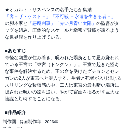
★オカルト・サスペンスの名手たちが集結
「客－ザ・ゲスト－」
「不可殺 －永遠を生きる者－」
の脚本家と
「悪魔判事」
「赤い月青い太陽」
の監督がタ
ッグを組み、圧倒的なスケールと緻密で背筋が凍るよう
な世界観を作り上げている。
■あらすじ
奇怪な幽霊が住み着き、呪われた場所として忌み嫌われ
ている王宮の「東宮（トングン）」。王室で起きた怪奇
な事件を解決するため、王の命を受けたグチョンとセン
ガンの2人が東宮へと潜入する。生者と死者が入り混じる
スリリングな緊張感の中、二人は東宮の最も暗い場所に
隠された呪いの謎を追い、やがて宮廷を揺るがす巨大な
陰謀と対峙することになる。
■作品紹介
制作国:
制作年:
韓国
2026年