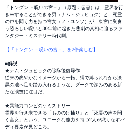
「トングン －呪いの宮－」（原題：동궁）は、霊界を行
き来することができる男（ナム・ジュヒョク）と、死霊
の声を聞く力を持つ宮女（ノ・ユンソ）が、東宮に巣食
う恐ろしい呪いと30年前に起きた悲劇の真相に迫るファ
ンタジー・ミステリー時代劇。
【「トングン －呪いの宮－」を2倍楽しむ】
■解説
★ナム・ジュヒョクの除隊後復帰作
従来の爽やかなイメージから一転、縄で縛られながら漆
黒の池へ足を踏み入れるような、ダークで深みのある新
たな演技に注目だ。
★異能力コンビのケミストリー
霊界を行き来できる「もののけ捕り」と「死霊の声を聞
く宮女」という、ユニークな能力を持つ2人が織りなすバ
ディ要素が見どころ。