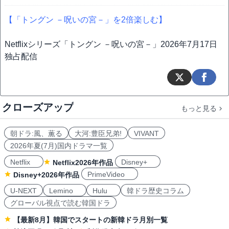
【「トングン －呪いの宮－」を2倍楽しむ】
Netflixシリーズ「トングン －呪いの宮－」2026年7月17日
独占配信
クローズアップ
もっと見る
朝ドラ:風、薫る
大河:豊臣兄弟!
VIVANT
2026年夏(7月)国内ドラマ一覧
Netflix
Disney+
Netflix2026年作品
PrimeVideo
Disney+2026年作品
U-NEXT
Lemino
Hulu
韓ドラ歴史コラム
グローバル視点で読む韓国ドラ
【最新8月】韓国でスタートの新韓ドラ月別一覧