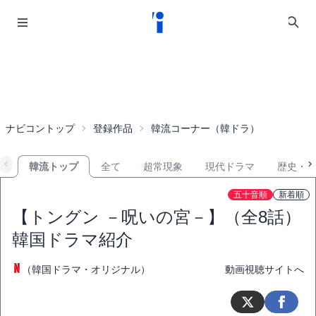
ナビコントップ
登録作品
韓流コーナー（韓ドラ）
韓流トップ
全て
超常現象
現代ドラマ
歴史・
五十音順
新着順
【トングン －呪いの宮－】（全8話）
韓国ドラマ紹介
（韓国ドラマ・オリジナル）
動画視聴サイトへ