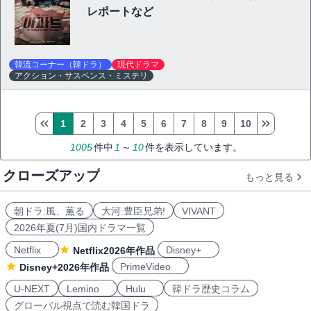
レポートなど
韓流コーナー（韓ドラ）
現代ドラマ
アクション・サスペンス・ミステリ
1
2
3
4
5
6
7
8
9
10
1005
件中
1
～
10
件を表示しています。
クローズアップ
もっと見る
朝ドラ:風、薫る
大河:豊臣兄弟!
VIVANT
2026年夏(7月)国内ドラマ一覧
Netflix
Disney+
Netflix2026年作品
PrimeVideo
Disney+2026年作品
U-NEXT
Lemino
Hulu
韓ドラ歴史コラム
グローバル視点で読む韓国ドラ