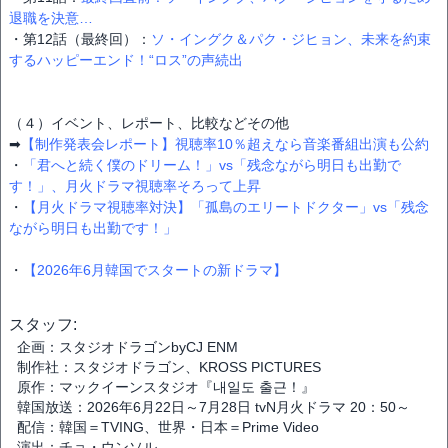
退職を決意…
・第12話（最終回）：
ソ・イングク＆パク・ジヒョン、未来を約束
するハッピーエンド！“ロス”の声続出
（４）イベント、レポート、比較などその他
➡
【制作発表会レポート】視聴率10％超えなら音楽番組出演も公約
・
「君へと続く僕のドリーム！」vs「残念ながら明日も出勤で
す！」、月火ドラマ視聴率そろって上昇
・
【月火ドラマ視聴率対決】「孤島のエリートドクター」vs「残念
ながら明日も出勤です！」
・
【2026年6月韓国でスタートの新ドラマ】
スタッフ:
企画：スタジオドラゴンbyCJ ENM
制作社：スタジオドラゴン、KROSS PICTURES
原作：マックイーンスタジオ『내일도 출근！』
韓国放送：2026年6月22日～7月28日 tvN月火ドラマ 20：50～
配信：韓国＝TVING、世界・日本＝Prime Video
演出：チョ・ウンソル