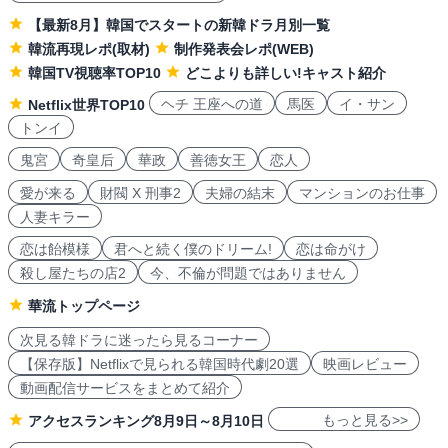
【最新8月】韓国でスタートの新韓ドラ月別一覧
韓流再現レポ(取材)
制作発表会レポ(WEB)
韓国TV視聴率TOP10
どこよりも詳しい!キャスト紹介
ヘチ 王座への道
馬医
イ・サン
Netflix世界TOP10
トンイ
鬼宮
奇皇后
華政
善徳女王
恋人
愛が来る
財閥 X 刑事2
夫婦の結末
マンションのお仕事
人妻キラー
恋は飴模様
君へと続く僕のドリーム!
恋は命がけ
殺し屋たちの店2
今、不倫が問題ではありません
華流トップページ
次見る韓ドラに迷ったら見るコーナー
【保存版】Netflixで見られる韓国時代劇20選
映画レビュー
動画配信サービスをまとめて紹介
もっと見る>>
アクセスランキング8月9日～8月10日