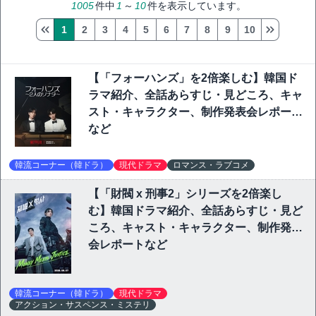
1005
件中
1
～
10
件を表示しています。
1
2
3
4
5
6
7
8
9
10
【「フォーハンズ」を2倍楽しむ】韓国ド
ラマ紹介、全話あらすじ・見どころ、キャ
スト・キャラクター、制作発表会レポート
など
韓流コーナー（韓ドラ）
現代ドラマ
ロマンス・ラブコメ
【「財閥 x 刑事2」シリーズを2倍楽し
む】韓国ドラマ紹介、全話あらすじ・見ど
ころ、キャスト・キャラクター、制作発表
会レポートなど
韓流コーナー（韓ドラ）
現代ドラマ
アクション・サスペンス・ミステリ