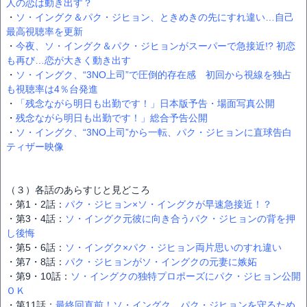
人の恋は動き出す？
・
ソ・イングク＆パク・ジヒョン、ときめきの先にすれ違い…自己
最高視聴率を更新
・
今夜、ソ・イングク＆パク・ジヒョンがスーパーで急接近!? 初恋
も再び…恋が大きく動き出す
・
ソ・イングク、“3NO上司”で圧倒的存在感 初回から視線を独占
も視聴率は4％台発進
・
「残念ながら明日も出勤です！」日本版予告・場面写真公開
・
残念ながら明日も出勤です！」総合予告公開
・
ソ・イングク、“3NO上司”から一転、パク・ジヒョンに直球告白
ティザー映像
（３）各話のあらすじと見どころ
・第1・2話：
パク・ジヒョン×ソ・イングクが早速急接近！？
・第3・4話：
ソ・イングク元彼に向き合うパク・ジヒョンの背を押
し後悔
・第5・6話：
ソ・イングク×パク・ジヒョン両片思いのすれ違い
・第7・8話：
パク・ジヒョンがソ・イングクの元妻に嫉妬
・第9・10話：
ソ・イングクの独特プロポーズにパク・ジヒョン公開
ＯＫ
・第11話：
最終回直前！ソ・イングク、パク・ジヒョンを守るため