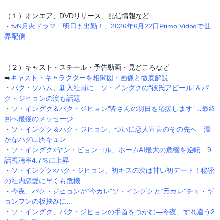
（１）オンエア、DVDリリース、配信情報など
・
tvN月火ドラマ「明日も出勤！」2026年6月22日Prime Videoで世
界配信
（２）キャスト・スチール・予告動画・見どころなど
➡
キャスト・キャラクターを相関図・画像と徹底解説
・
パク・ソハム、新入社員に…ソ・イングクの“彼氏アピール”＆パ
ク・ジヒョンの涙も話題
・
ソ・イングク＆パク・ジヒョン“皆さんの明日を応援します”…最終
回へ最後のメッセージ
・
ソ・イングク＆パク・ジヒョン、ついに恋人宣言のその先へ 温
かなハグに胸キュン
・
ソ・イングク×ヤン・ビョンヨル、ホームAI最大の危機を逆転…9
話視聴率4.7％に上昇
・
ソ・イングク×パク・ジヒョン、初キスの次は甘い初デート！秘密
の社内恋愛に早くも危機
・
今夜、パク・ジヒョンが“今カレ”ソ・イングクと“元カレ”チェ・ギ
ョンフンの板挟みに…
・
ソ・イングク、パク・ジヒョンの手首をつかむ―今夜、すれ違う2