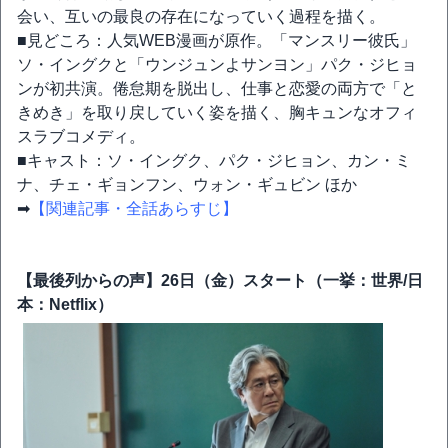
会い、互いの最良の存在になっていく過程を描く。
■見どころ：人気WEB漫画が原作。「マンスリー彼氏」
ソ・イングクと「ウンジュンよサンヨン」パク・ジヒョ
ンが初共演。倦怠期を脱出し、仕事と恋愛の両方で「と
きめき」を取り戻していく姿を描く、胸キュンなオフィ
スラブコメディ。
■キャスト：ソ・イングク、パク・ジヒョン、カン・ミ
ナ、チェ・ギョンフン、ウォン・ギュビン ほか
➡
【関連記事・全話あらすじ】
【最後列からの声】26日（金）スタート（一挙：世界/日
本：Netflix）