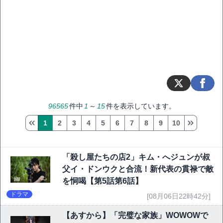
96565
件中
1
～
15
件を表示しています。
1
2
3
4
5
6
7
8
9
10
「殺し屋たちの店2」キム・へジュンが叔
父イ・ドンウクと合流！新代表の貫禄で敵
を恫喝【第5話第6話】
ドラマ
[08月06日22時42分]
【あすから】「完璧な家族」WOWOWで