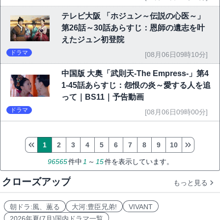
テレビ大阪 「ホジュン～伝説の心医～」
第26話～30話あらすじ：恩師の遺志を叶
えたジュン初登院
ドラマ
[08月06日09時10分]
中国版 大奥「武則天-The Empress-」第4
1-45話あらすじ：怨恨の炎～愛する人を追
って｜BS11｜予告動画
ドラマ
[08月06日09時00分]
1
2
3
4
5
6
7
8
9
10
96565
件中
1
～
15
件を表示しています。
クローズアップ
もっと見る
朝ドラ:風、薫る
大河:豊臣兄弟!
VIVANT
2026年夏(7月)国内ドラマ一覧