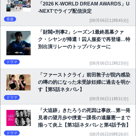
「2026 K-WORLD DREAM AWARDS」U
-NEXTでライブ配信決定
音楽
[08月06日12時45分]
「財閥×刑事2」シーズン1最終黒幕クァ
ク・シヤンが帰還！囚人服姿で再登場…特
別出演リレーのトップバッターに
ドラマ
[08月06日12時23分]
「ファーストクライ」前田敦子が院内感染
の噂の的になった未受診妊婦に過去を明か
す【第5話ネタバレ】
ドラマ
[08月06日11時31分]
「大追跡」きたろうの死因は事故…第一発
見者の望月歩や捜査一課長の遠藤憲一まで
揃って炎上【第3話ネタバレと第4話予告】
ドラマ
[08月06日09時26分]