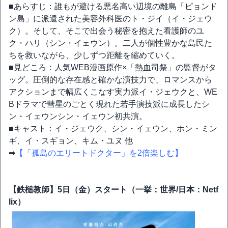
■あらすじ：誰もが避ける悪名高い辺境の離島「ピョンド
ン島」に派遣された美容外科医のト・ジイ（イ・ジェウ
ク）。そして、そこで出会う秘密を抱えた看護師のユ
ク・ハリ（シン・イェウン）。二人が個性豊かな島民た
ちを救いながら、少しずつ距離を縮めていく。
■見どころ：人気WEB漫画原作×「熱血司祭」の監督がタ
ッグ。圧倒的な存在感と確かな演技力で、ロマンスから
アクションまで幅広くこなす実力派イ・ジェウクと、WE
Bドラマで彗星のごとく現れた若手演技派に成長したシ
ン・イェウンシン・イェウン初共演。
■キャスト：イ・ジェウク、シン・イェウン、ホン・ミン
ギ、イ・スギョン、キム・ユヌ 他
➡
【「孤島のエリートドクター」を2倍楽しむ】
【鉄槌教師】5日（金）スタート（一挙：世界/日本：Netf
lix）