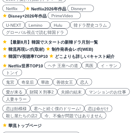
Netflix
Disney+
Netflix2026年作品
PrimeVideo
Disney+2026年作品
U-NEXT
Lemino
Hulu
韓ドラ歴史コラム
グローバル視点で読む韓国ドラ
【最新8月】韓国でスタートの新韓ドラ月別一覧
韓流再現レポ(取材)
制作発表会レポ(WEB)
韓国TV視聴率TOP10
どこよりも詳しい!キャスト紹介
ヘチ 王座への道
馬医
イ・サン
Netflix世界TOP10
トンイ
鬼宮
奇皇后
華政
善徳女王
恋人
愛が来る
財閥 X 刑事2
夫婦の結末
マンションのお仕事
人妻キラー
恋は飴模様
君へと続く僕のドリーム!
恋は命がけ
殺し屋たちの店2
今、不倫が問題ではありません
華流トップページ