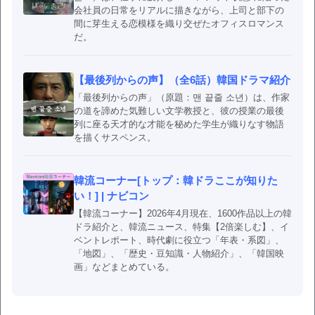
会社員の日常をリアルに描きながら、上司と部下の
間に芽生える恋模様を織り交ぜたオフィスロマンス
だ。
【最後列からの声】（全6話）韓国ドラマ紹介
「最後列からの声」（原題：맨 끝줄 소년）は、作家
の道を諦めた気難しい文学教授と、彼の授業の最後
列に座る天才的な才能を秘めた学生が織りなす物語
を描くサスペンス。
韓流コーナー[トップ：韓ドラここが知りた
い！] | ナビコン
【韓流コーナー】2026年4月現在、1600作品以上の韓
ドラ紹介と、韓流ニュース、特集【2倍楽しむ】、イ
ベントレポート、時代劇に役立つ「年表・系図」、
「地図」、「歴史・豆知識・人物紹介」、「韓国映
画」などまとめている。