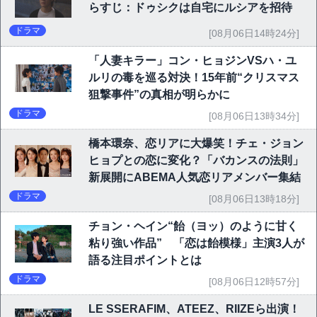
らすじ：ドゥシクは自宅にルシアを招待
ドラマ
[08月06日14時24分]
「人妻キラー」コン・ヒョジンVSハ・ユ
ルリの毒を巡る対決！15年前“クリスマス
狙撃事件”の真相が明らかに
ドラマ
[08月06日13時34分]
橋本環奈、恋リアに大爆笑！チェ・ジョン
ヒョプとの恋に変化？「バカンスの法則」
新展開にABEMA人気恋リアメンバー集結
ドラマ
[08月06日13時18分]
チョン・ヘイン“飴（ヨッ）のように甘く
粘り強い作品” 「恋は飴模様」主演3人が
語る注目ポイントとは
ドラマ
[08月06日12時57分]
LE SSERAFIM、ATEEZ、RIIZEら出演！