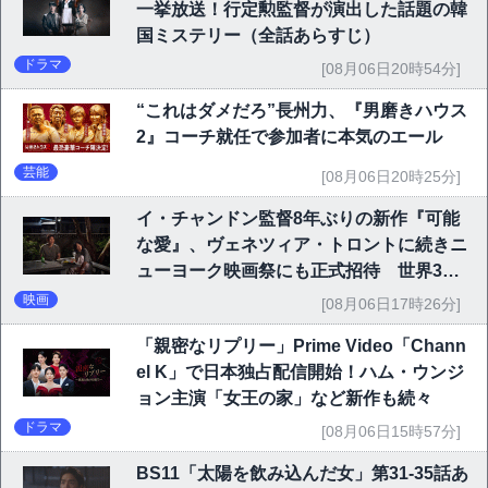
一挙放送！行定勲監督が演出した話題の韓
国ミステリー（全話あらすじ）
ドラマ
[08月06日20時54分]
“これはダメだろ”長州力、『男磨きハウス
2』コーチ就任で参加者に本気のエール
芸能
[08月06日20時25分]
イ・チャンドン監督8年ぶりの新作『可能
な愛』、ヴェネツィア・トロントに続きニ
ューヨーク映画祭にも正式招待 世界3大
映画祭で快挙｜Netflix映画
映画
[08月06日17時26分]
「親密なリプリー」Prime Video「Chann
el K」で日本独占配信開始！ハム・ウンジ
ョン主演「女王の家」など新作も続々
ドラマ
[08月06日15時57分]
BS11「太陽を飲み込んだ女」第31-35話あ