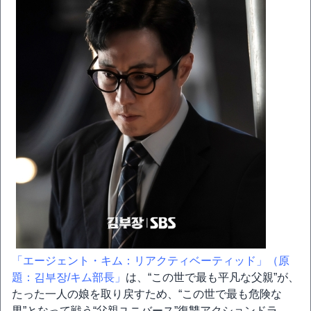
「エージェント・キム：リアクティベーティッド」（原
題：김부장/キム部長」
は、“この世で最も平凡な父親”が、
たった一人の娘を取り戻すため、“この世で最も危険な
男”となって戦う“父親ユニバース”復讐アクションドラ