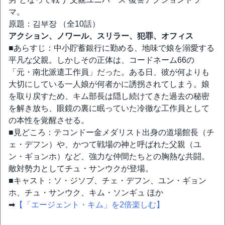
マ。
原題：김부장 （全10話）
アクション、ノワール、スリラー、犯罪、オフィス
■あらすじ：中小貯蓄銀行に勤める、地味で娘を溺愛する
平凡な父親。しかしその正体は、コードネーム66の
「元・南北派遣工作員」だった。ある日、彼が何よりも
大切にしている一人娘が何者かに誘拐されてしまう。娘
を取り戻すため、キム部長は隠し続けてきた過去の秘密
を解き放ち、眼鏡の裏に眠っていた冷徹な工作員として
の本性を覚醒させる。
■見どころ：テコンドー金メダリスト出身の道場館長（チ
ェ・デフン）や、かつて戦場の神と呼ばれた父親（ユ
ン・ギョンホ）など、強力な仲間たちとの胸熱な共闘。
敵対勢力としてチュ・サンウクが登場。
■キャスト：ソ・ジソブ、チェ・デフン、ユン・ギョン
ホ、チュ・サンウク、キム・ソンギュ ほか
➡
【「エージェント・キム」を2倍楽しむ】