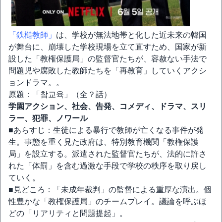
「鉄槌教師」
は、学校が無法地帯と化した近未来の韓国
が舞台に、崩壊した学校現場を立て直すため、国家が新
設した「教権保護局」の監督官たちが、容赦ない手法で
問題児や腐敗した教師たちを「再教育」していくアクシ
ョンドラマ。。
原題：「참교육」（全？話）
学園アクション、社会、告発、コメディ、ドラマ、スリ
ラー、犯罪、ノワール
■あらすじ：生徒による暴行で教師が亡くなる事件が発
生。事態を重く見た政府は、特別教育機関「教権保護
局」を設立する。派遣された監督官たちが、法的に許さ
れた「体罰」を含む過激な手段で学校の秩序を取り戻し
ていく。
■見どころ：「未成年裁判」の監督による重厚な演出。個
性豊かな「教権保護局」のチームプレイ。議論を呼ぶほ
どの「リアリティと問題提起」。