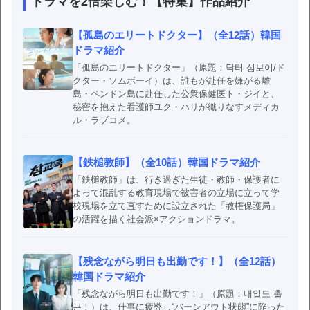
ドラマを2倍楽しむ！【特集】作品紹介
【孤島のエリートドクター】（全12話）韓国
ドラマ紹介
「孤島のエリートドクター」（原題：닥터 섬보이/ド
クター・ソムボーイ）は、誰もが赴任を嫌がる離
島・ペンドン島に赴任した公衆保健医ト・ジイと、
秘密を抱えた看護師ユク・ハリが織りなすメディカ
ル・ラブコメ。
【鉄槌教師】（全10話）韓国ドラマ紹介
「鉄槌教師」は、行き過ぎた生徒・教師・保護者に
よって混乱する教育現場で被害者の立場に立って学
校現場を立て直すために設立された「教権保護局」
の活躍を描く社会派×アクションドラマ。
【残念ながら明日も出勤です！】（全12話）
韓国ドラマ紹介
「残念ながら明日も出勤です！」（原題：내일도 출
근！）は、仕事に疲弊し“バーンアウト状態”に陥った