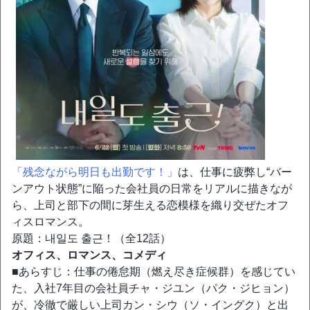
「残念ながら明日も出勤です！」
は、仕事に疲弊し“バー
ンアウト状態”に陥った会社員の日常をリアルに描きなが
ら、上司と部下の間に芽生える恋模様を織り交ぜたオフ
ィスロマンス。
原題：내일도 출근！（全12話）
オフィス、ロマンス、コメディ
■あらすじ：仕事の倦怠期（燃え尽き症候群）を感じてい
た、入社7年目の会社員チャ・ジユン（パク・ジヒョン）
が、冷徹で厳しい上司カン・シウ（ソ・イングク）と出