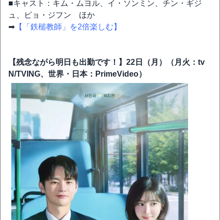
■キャスト：キム・ムヨル、イ・ソンミン、チン・ギジ
ュ、ピョ・ジフン ほか
➡
【「鉄槌教師」を2倍楽しむ】
【残念ながら明日も出勤です！】22日（月）（月火：tv
N/TVING、世界・日本：PrimeVideo）