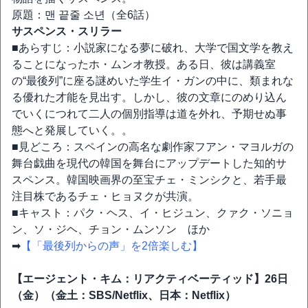
原題：맨 끝줄 소년（全6話）
サスペンス・スリラー
■あらすじ：小説家になる夢に破れ、大学で国文学を教え
ることになったホ・ムンオ教授。ある日、彼は講義室
の“最後列”に座る謎めいた学生イ・ガンの中に、類まれな
る優れた才能を見出す。しかし、彼の文章にのめり込ん
でいくにつれて二人の個別指導は道を外れ、予期せぬ事
態へと発展していく。。
■見どころ：スペインの高名な劇作家フアン・マヨルガの
舞台戯曲を現代の韓国を舞台にアップデートした知的サ
スペンス。韓国映画界の至宝チェ・ミンシクと、若手最
注目株であるチェ・ヒョヌクが共演。
■キャスト：パク・ヘス、イ・ヒジュン、クァク・ソニョ
ン、ソ・ジヘ、チョン・ムンソン ほか
➡
【「最後列からの声」を2倍楽しむ】
【エージェント・キム：リアクティベーティッド】26日
（金）（金土：SBS/Netflix、日本：Netflix）