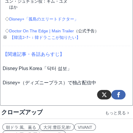
ユン・ジュチョン役：キム・ユヌ
ほか
◇
Disney+「孤島のエリートドクター」
◇
Doctor On The Edge | Main Trailer
（公式予告）
※
【韓流ｺｰﾅｰ：韓ドラここが知りたい】
【関連記事・各話あらすじ】
Disney Plus Korea「닥터 섬보」
Disney+（ディズニープラス）で独占配信中
クローズアップ
もっと見る
朝ドラ:風、薫る
大河:豊臣兄弟!
VIVANT