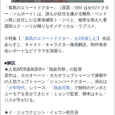
「孤島のエリートドクター」（原題：닥터 섬보이/ドクタ
ー・ソムボーイ）は、誰もが赴任を嫌がる離島・ペンド
ン島に赴任した公衆保健医ト・ジイと、秘密を抱えた看
護師ユク・ハリが織りなすメディカル・ラブコメ。
※特集
【「孤島のエリートドクター」を2倍楽しむ】
全話
あらすじ、キャスト・キャラクタ―徹底解説、制作発表
会レポートなどドラマを深掘り。
■解説
★人気WEB漫画原作×「熱血司祭」の監督
原作は、カカオページ・カカオウェブトゥーンで連載中
の人気ウェブトゥーン「ジョンバードクター」。演出は
「少年時代」
シリーズ、
「熱血司祭」
で独特のテンポと
ユーモアを見せてきたイ・ミョンウ監督、脚本はキム・
ジスが手がける。
★イ・ジェウクとシン・イェウン初共演