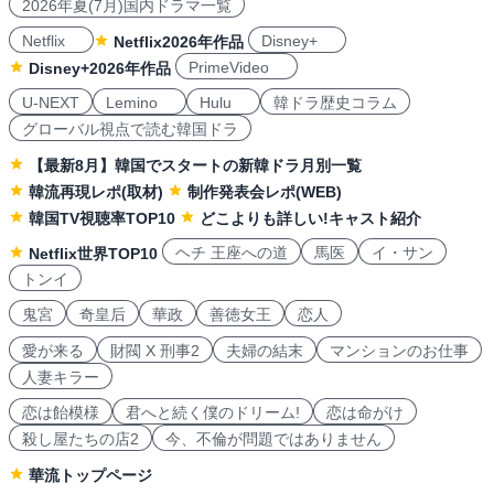
2026年夏(7月)国内ドラマ一覧
Netflix
Disney+
Netflix2026年作品
PrimeVideo
Disney+2026年作品
U-NEXT
Lemino
Hulu
韓ドラ歴史コラム
グローバル視点で読む韓国ドラ
【最新8月】韓国でスタートの新韓ドラ月別一覧
韓流再現レポ(取材)
制作発表会レポ(WEB)
韓国TV視聴率TOP10
どこよりも詳しい!キャスト紹介
ヘチ 王座への道
馬医
イ・サン
Netflix世界TOP10
トンイ
鬼宮
奇皇后
華政
善徳女王
恋人
愛が来る
財閥 X 刑事2
夫婦の結末
マンションのお仕事
人妻キラー
恋は飴模様
君へと続く僕のドリーム!
恋は命がけ
殺し屋たちの店2
今、不倫が問題ではありません
華流トップページ