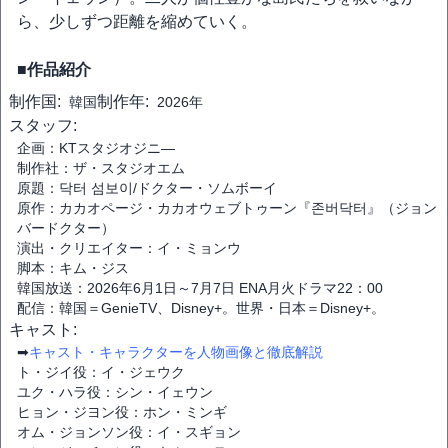
ら、少しずつ距離を縮めていく。
■作品紹介
制作国:
制作年:
韓国
2026年
スタッフ:
企画：KTスタジオジニ―
制作社：ザ・スタジオエム
原題：닥터 섬보이/ドクター・ソムボーイ
原作：カカオページ・カカオウェブトゥーン『존버닥터』（ジョン
バードクター）
演出・クリエイター：イ・ミョンウ
脚本：キム・ジス
韓国放送：2026年6月1日～7月7日 ENA月火ドラマ22：00
配信：韓国＝GenieTV、Disney+。世界・日本＝Disney+。
キャスト:
➡
キャスト・キャラクターを人物画像と徹底解説
ト・ジイ役：イ・ジェウク
ユク・ハラ役：シン・イェウン
ヒョン・ジヨン役：ホン・ミンギ
オム・ジョンソン役：イ・スギョン