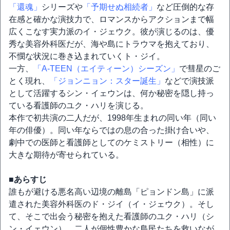
「還魂」
シリーズや
「予期せぬ相続者」
など圧倒的な存
在感と確かな演技力で、ロマンスからアクションまで幅
広くこなす実力派のイ・ジェウク。彼が演じるのは、優
秀な美容外科医だが、海や島にトラウマを抱えており、
不憫な状況に巻き込まれていくト・ジイ。
一方、
「A-TEEN（エイティーン）シーズン」
で彗星のご
とく現れ、
「ジョンニョン：スター誕生」
などで演技派
として活躍するシン・イェウンは、何か秘密を隠し持っ
ている看護師のユク・ハリを演じる。
本作で初共演の二人だが、1998年生まれの同い年（同い
年の俳優）。同い年ならではの息の合った掛け合いや、
劇中での医師と看護師としてのケミストリー（相性）に
大きな期待が寄せられている。
■あらすじ
誰もが避ける悪名高い辺境の離島「ピョンドン島」に派
遣された美容外科医のド・ジイ（イ・ジェウク）。そし
て、そこで出会う秘密を抱えた看護師のユク・ハリ（シ
ン・イェウン）。二人が個性豊かな島民たちを救いなが