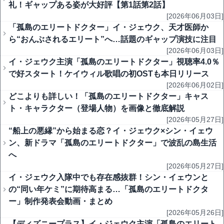
礼！ギャップある姿が大好評【第1話第2話】
[2026年06月03日]
「孤島のエリートドクター」イ・ジェウク、天才医師か
ら“おんぶされるエリート”へ…話題のギャップ演技に注目
[2026年06月03日]
イ・ジェウク主演「孤島のエリートドクター」視聴率4.0％
で好スタート！ケイウィル歌唱の初OSTも本日リリース
[2026年06月02日]
どこよりも詳しい！「孤島のエリートドクター」キャス
ト・キャラクター（登場人物）を画像と徹底解説
[2026年05月27日]
“船上の悪縁”から始まる恋？イ・ジェウク×シン・イェウ
ン、新ドラマ「孤島のエリートドクター」で波乱の島生活
へ
[2026年05月27日]
イ・ジェウク入隊中でも存在感抜群！シン・イェウンと
の“同い年ケミ”に期待高まる…「孤島のエリートドクタ
ー」制作発表会動画・まとめ
[2026年05月26日]
【ディズニープラス】イ・ジェウク主演「孤島のエリート