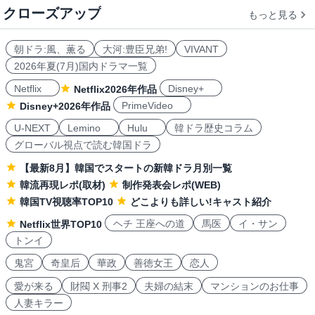
クローズアップ
もっと見る
朝ドラ:風、薫る
大河:豊臣兄弟!
VIVANT
2026年夏(7月)国内ドラマ一覧
Netflix
Disney+
Netflix2026年作品
PrimeVideo
Disney+2026年作品
U-NEXT
Lemino
Hulu
韓ドラ歴史コラム
グローバル視点で読む韓国ドラ
【最新8月】韓国でスタートの新韓ドラ月別一覧
韓流再現レポ(取材)
制作発表会レポ(WEB)
韓国TV視聴率TOP10
どこよりも詳しい!キャスト紹介
ヘチ 王座への道
馬医
イ・サン
Netflix世界TOP10
トンイ
鬼宮
奇皇后
華政
善徳女王
恋人
愛が来る
財閥 X 刑事2
夫婦の結末
マンションのお仕事
人妻キラー