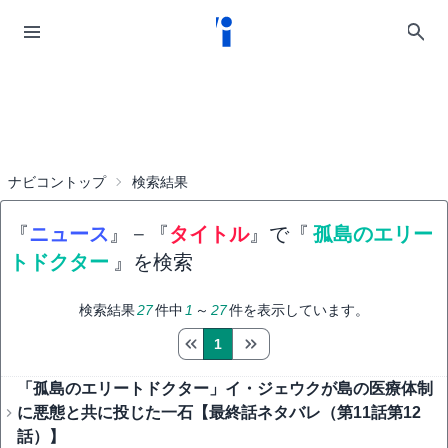
ナビコントップ
検索結果
『
ニュース
』
−
『
タイトル
』で『
孤島のエリー
トドクター
』を検索
検索結果
27
件中
1
～
27
件を表示しています。
1
「孤島のエリートドクター」イ・ジェウクが島の医療体制
に悪態と共に投じた一石【最終話ネタバレ（第11話第12
話）】