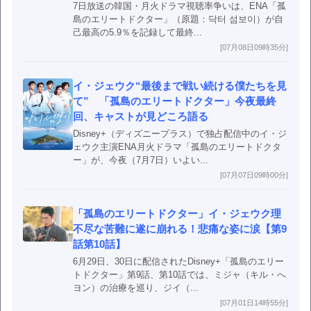
7日放送の韓国・月火ドラマ視聴率争いは、ENA「孤
島のエリートドクター」（原題：닥터 섬보이）が自
己最高の5.9％を記録して最終...
[07月08日09時35分]
イ・ジェウク“最後まで戦い続ける僕たちを見
て” 「孤島のエリートドクター」今夜最終
回、キャストが見どころ語る
Disney+（ディズニープラス）で独占配信中のイ・ジ
ェウク主演ENA月火ドラマ「孤島のエリートドクタ
ー」が、今夜（7月7日）いよい...
[07月07日09時00分]
「孤島のエリートドクター」イ・ジェウク理
不尽な苦難に遂に崩れる！悲痛な姿に涙【第9
話第10話】
6月29日、30日に配信されたDisney+「孤島のエリー
トドクター」第9話、第10話では、ミジャ（キル・へ
ヨン）の治療を巡り、ジイ（...
[07月01日14時55分]