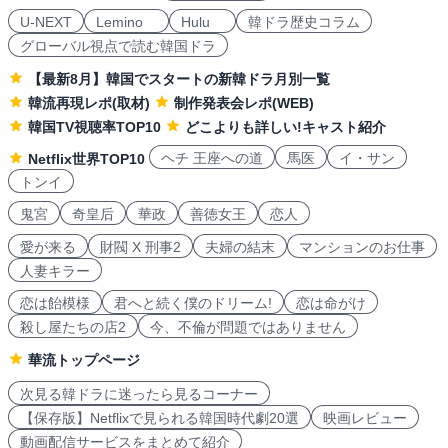
U-NEXT
Lemino
Hulu
韓ドラ歴史コラム
グローバル視点で読む韓国ドラ
【最新8月】韓国でスタートの新韓ドラ月別一覧
韓流再現レポ(取材)
制作発表会レポ(WEB)
韓国TV視聴率TOP10
どこよりも詳しい!キャスト紹介
ヘチ 王座への道
馬医
イ・サン
Netflix世界TOP10
トンイ
鬼宮
奇皇后
華政
善徳女王
恋人
愛が来る
財閥 X 刑事2
夫婦の結末
マンションのお仕事
人妻キラー
恋は飴模様
君へと続く僕のドリーム!
恋は命がけ
殺し屋たちの店2
今、不倫が問題ではありません
華流トップページ
次見る韓ドラに迷ったら見るコーナー
【保存版】Netflixで見られる韓国時代劇20選
映画レビュー
動画配信サービスをまとめて紹介