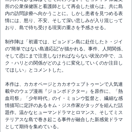
所の公衆保健医と看護師として再会した彼らは、共に島
内の訪問診療へ向かうことに。しかし患者を見つめる表
情には、怒り、不安、そして深い悲しみが入り混じって
おり、島で待ち受ける現実の重さを予感させる。
制作陣は「初週では、ピョンドン島に赴任したト・ジイ
の“簡単ではない島適応記”が描かれる。事件、人間関係、
そして恋にまで注意しなければならない状況の中で、ユ
ク・ハリとの関係がどのように変化していくのか注目し
てほしい」とコメントした。
本作は、カカオページとカカオウェブトゥーンで人気連
載中のウェブ漫画『ジョンボドクター』を原作に、「熱
血司祭」「少年時代」のイ・ミョンウ監督と、繊細な感
情描写に定評のあるキム・ジス作家がタッグを組んだ話
題作。温かなヒューマンドラマとロマンス、そしてミス
テリアスな島で巻き起こる事件が融合した新感覚ドラマ
として期待を集めている。