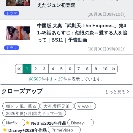
えたジュン初登院
ドラマ
[08月06日09時10分]
中国版 大奥「武則天-The Empress-」第4
1-45話あらすじ：怨恨の炎～愛する人を追
って｜BS11｜予告動画
ドラマ
[08月06日09時00分]
1
2
3
4
5
6
7
8
9
10
96565
件中
1
～
15
件を表示しています。
クローズアップ
もっと見る
朝ドラ:風、薫る
大河:豊臣兄弟!
VIVANT
2026年夏(7月)国内ドラマ一覧
Netflix
Disney+
Netflix2026年作品
PrimeVideo
Disney+2026年作品