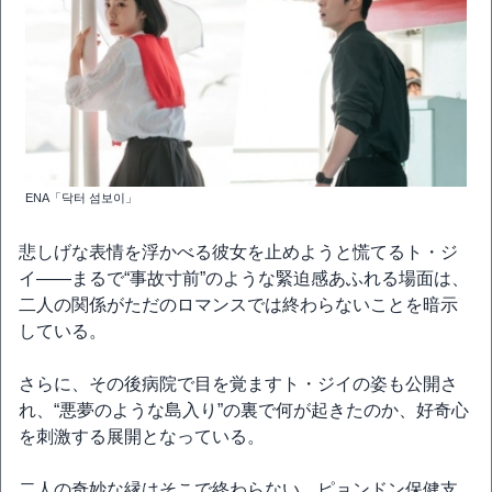
ENA「닥터 섬보이」
悲しげな表情を浮かべる彼女を止めようと慌てるト・ジ
イ――まるで“事故寸前”のような緊迫感あふれる場面は、
二人の関係がただのロマンスでは終わらないことを暗示
している。
さらに、その後病院で目を覚ますト・ジイの姿も公開さ
れ、“悪夢のような島入り”の裏で何が起きたのか、好奇心
を刺激する展開となっている。
二人の奇妙な縁はそこで終わらない。ピョンドン保健支