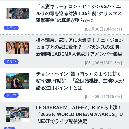
「人妻キラー」コン・ヒョジンVSハ・ユ
ルリの毒を巡る対決！15年前“クリスマス
狙撃事件”の真相が明らかに
ドラマ
[08月06日13時34分]
橋本環奈、恋リアに大爆笑！チェ・ジョン
ヒョプとの恋に変化？「バカンスの法則」
新展開にABEMA人気恋リアメンバー集結
ドラマ
[08月06日13時18分]
チョン・ヘイン“飴（ヨッ）のように甘く
粘り強い作品” 「恋は飴模様」主演3人が
語る注目ポイントとは
ドラマ
[08月06日12時57分]
LE SSERAFIM、ATEEZ、RIIZEら出演！
「2026 K-WORLD DREAM AWARDS」U
-NEXTでライブ配信決定