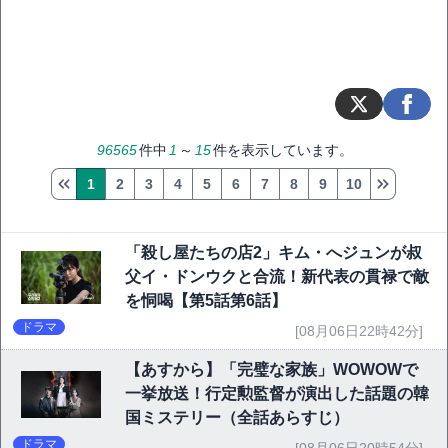
96565
件中
1
～
15
件を表示しています。
1
2
3
4
5
6
7
8
9
10
「殺し屋たちの店2」キム・へジュンが叔
父イ・ドンウクと合流！新代表の貫禄で敵
を恫喝【第5話第6話】
ドラマ
[08月06日22時42分]
【あすから】「完璧な家族」WOWOWで
一挙放送！行定勲監督が演出した話題の韓
国ミステリー（全話あらすじ）
ドラマ