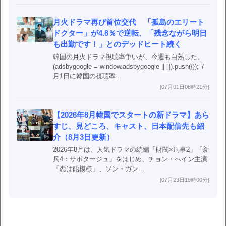
月火ドラマ再び首位交代 「孤島のエリート
ドクター」が4.8％で逆転、「残念ながら明日
も出勤です！」とのデッドヒート続く
韓国の月火ドラマ視聴率争いが、今週も白熱した。
(adsbygoogle = window.adsbygoogle || []).push({}); 7
月1日に韓国の視聴率...
[07月01日08時21分]
【2026年8月韓国でスタートの新ドラマ】あら
すじ、見どころ、キャスト、日本配信先も紹
介（8月3日更新）
2026年8月は、人気ドラマの続編「財閥×刑事2」「新
兵4：サボタージュ」をはじめ、チョン・ヘイン主演
「恋は飴模様」、ソン・ガン...
[07月23日19時00分]