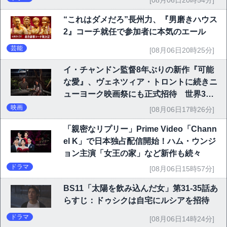
[08月06日20時54分]
“これはダメだろ”長州力、『男磨きハウス
2』コーチ就任で参加者に本気のエール
芸能
[08月06日20時25分]
イ・チャンドン監督8年ぶりの新作『可能
な愛』、ヴェネツィア・トロントに続きニ
ューヨーク映画祭にも正式招待 世界3大
映画祭で快挙｜Netflix映画
映画
[08月06日17時26分]
「親密なリプリー」Prime Video「Chann
el K」で日本独占配信開始！ハム・ウンジ
ョン主演「女王の家」など新作も続々
ドラマ
[08月06日15時57分]
BS11「太陽を飲み込んだ女」第31-35話あ
らすじ：ドゥシクは自宅にルシアを招待
ドラマ
[08月06日14時24分]