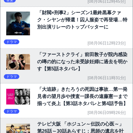
音楽
[08月06日12時45分]
「財閥×刑事2」シーズン1最終黒幕クァ
ク・シヤンが帰還！囚人服姿で再登場…特
別出演リレーのトップバッターに
ドラマ
[08月06日12時23分]
「ファーストクライ」前田敦子が院内感染
の噂の的になった未受診妊婦に過去を明か
す【第5話ネタバレ】
ドラマ
[08月06日11時31分]
「大追跡」きたろうの死因は事故…第一発
見者の望月歩や捜査一課長の遠藤憲一まで
揃って炎上【第3話ネタバレと第4話予告】
ドラマ
[08月06日09時26分]
テレビ大阪 「ホジュン～伝説の心医～」
第26話～30話あらすじ：恩師の遺志を叶