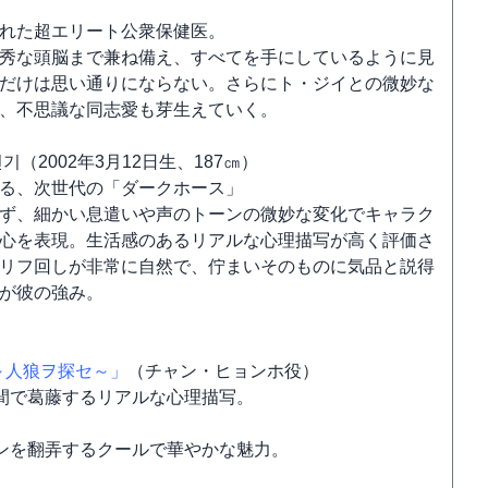
れた超エリート公衆保健医。
秀な頭脳まで兼ね備え、すべてを手にしているように見
だけは思い通りにならない。さらにト・ジイとの微妙な
、不思議な同志愛も芽生えていく。
（2002年3月12日生、187㎝）
る、次世代の「ダークホース」
ず、細かい息遣いや声のトーンの微妙な変化でキャラク
心を表現。生活感のあるリアルな心理描写が高く評価さ
リフ回しが非常に自然で、佇まいそのものに気品と説得
が彼の強み。
～人狼ヲ探セ～」
（チャン・ヒョンホ役）
間で葛藤するリアルな心理描写。
ンを翻弄するクールで華やかな魅力。