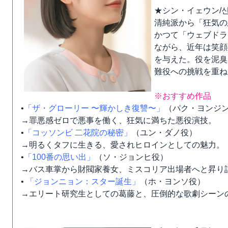
★シン・イェウン/신예
清純派から「狂気の
かつて「ウェブドラ
ながら、近年は笑顔
を与えた。役を泥臭
難役への挑戦を重ね
※おすすめ作品
•
「ザ・グローリー 〜輝かしき復讐〜」
（パク・ヨンジン
→罪悪感ゼロで悪事を働く、狂気に満ちた悪役演技。
•
「コッソンビ 二花院の秘密」
（ユン・ダノ役）
→明るくタフに生きる、愛されヒロインとしての魅力。
•
「100番の思い出」
（ソ・ジョンヒ役）
→バス車掌から財閥家養女、ミスコリア出場者へと昇り
•
「ジョンニョン：スター誕生」
（ホ・ヨンソ役）
→エリート研究生としての葛藤と、圧倒的な歌劇シーン