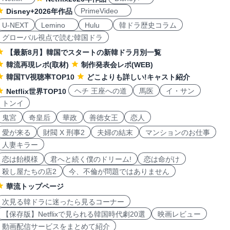
PrimeVideo
Disney+2026年作品
U-NEXT
Lemino
Hulu
韓ドラ歴史コラム
グローバル視点で読む韓国ドラ
【最新8月】韓国でスタートの新韓ドラ月別一覧
韓流再現レポ(取材)
制作発表会レポ(WEB)
韓国TV視聴率TOP10
どこよりも詳しい!キャスト紹介
ヘチ 王座への道
馬医
イ・サン
Netflix世界TOP10
トンイ
鬼宮
奇皇后
華政
善徳女王
恋人
愛が来る
財閥 X 刑事2
夫婦の結末
マンションのお仕事
人妻キラー
恋は飴模様
君へと続く僕のドリーム!
恋は命がけ
殺し屋たちの店2
今、不倫が問題ではありません
華流トップページ
次見る韓ドラに迷ったら見るコーナー
【保存版】Netflixで見られる韓国時代劇20選
映画レビュー
動画配信サービスをまとめて紹介