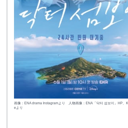
画像：ENA drama Instagramより 人物画像：ENA「닥터 섬보이」HP、KT S
eより