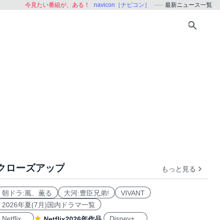
今見たい番組が、ある！
navicon［ナビコン］
最新ニュース一覧
クローズアップ
もっと見る
朝ドラ:風、薫る
大河:豊臣兄弟!
VIVANT
2026年夏(7月)国内ドラマ一覧
Netflix
Disney+
Netflix2026年作品