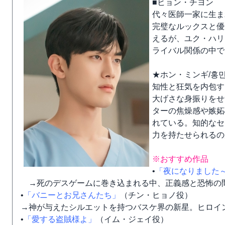
■ヒョン・チヨン
代々医師一家に生ま
完璧なルックスと優
えるが、ユク・ハリ
ライバル関係の中で
★ホン・ミンギ/홍민기
知性と狂気を内包す
大げさな身振りをせ
ターの焦燥感や嫉妬
れている。知的なセ
力を持たせられるの
※おすすめ作品
•
「夜になりました
→死のデスゲームに巻き込まれる中、正義感と恐怖の
•
「バニーとお兄さんたち」
（チン・ヒョノ役）
→神が与えたシルエットを持つバスケ界の新星。ヒロイ
•
「愛する盗賊様よ」
（イム・ジェイ役）