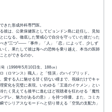
できた形成外科専門医。
る彼は、公衆保健医としてピョンドン島に赴任し、見知
とになる。徹底した警戒心で自分を守っていた彼だった
べき“三つ”――「事件」「人」「恋」によって、少しず
いく。果たして彼は海への恐怖を乗り越え、本当の医師
ことができるのか。
（1998年5月10日生、188㎝）
ロ（ロマンス）職人」と「怪演」のハイブリッド。
、愛する人に魅せる甘く切ない瞳まで、視線だけでキャ
理変化を完璧に表現。いわゆる「王道のイケメン」とい
冷たく見えても後半に進むほど視聴者を狂わせる「魔性
ンデレ、魅力があるの意）」を持つ俳優。また、コミカ
瞬でシリアスなモードへと切り替える「空気の支配力」