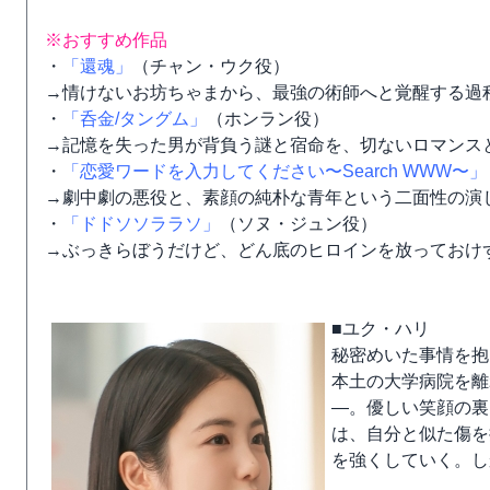
※おすすめ作品
・
「還魂」
（チャン・ウク役）
→情けないお坊ちゃまから、最強の術師へと覚醒する過
・
「呑金/タングム」
（ホンラン役）
→記憶を失った男が背負う謎と宿命を、切ないロマンスと
・
「恋愛ワードを入力してください〜Search WWW〜」
→劇中劇の悪役と、素顔の純朴な青年という二面性の演
・
「ドドソソララソ」
（ソヌ・ジュン役）
→ぶっきらぼうだけど、どん底のヒロインを放っておけ
■ユク・ハリ
秘密めいた事情を抱
本土の大学病院を離
―。優しい笑顔の裏
は、自分と似た傷を
を強くしていく。し