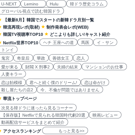
U-NEXT
Lemino
Hulu
韓ドラ歴史コラム
グローバル視点で読む韓国ドラ
【最新8月】韓国でスタートの新韓ドラ月別一覧
韓流再現レポ(取材)
制作発表会レポ(WEB)
韓国TV視聴率TOP10
どこよりも詳しい!キャスト紹介
ヘチ 王座への道
馬医
イ・サン
Netflix世界TOP10
トンイ
鬼宮
奇皇后
華政
善徳女王
恋人
愛が来る
財閥 X 刑事2
夫婦の結末
マンションのお仕事
人妻キラー
恋は飴模様
君へと続く僕のドリーム!
恋は命がけ
殺し屋たちの店2
今、不倫が問題ではありません
華流トップページ
次見る韓ドラに迷ったら見るコーナー
【保存版】Netflixで見られる韓国時代劇20選
映画レビュー
動画配信サービスをまとめて紹介
もっと見る>>
アクセスランキング