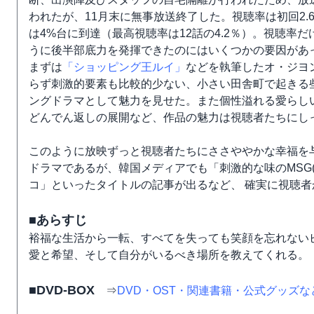
われたが、11月末に無事放送終了した。視聴率は初回2
は4%台に到達（最高視聴率は12話の4.2％）。視聴
うに後半部底力を発揮できたのにはいくつかの要因があ
まずは
「ショッピング王ルイ」
などを執筆したオ・ジヨ
らず刺激的要素も比較的少ない、小さい田舎町で起きる
ングドラマとして魅力を見せた。また個性溢れる愛らし
どんでん返しの展開など、作品の魅力は視聴者たちにし
このように放映ずっと視聴者たちにささややかな幸福を
ドラマであるが、韓国メディアでも「刺激的な味のMSG
コ」といったタイトルの記事が出るなど、 確実に視聴
■あらすじ
裕福な生活から一転、すべてを失っても笑顔を忘れない
愛と希望、そして自分がいるべき場所を教えてくれる。
■DVD-BOX
⇒
DVD・OST・関連書籍・公式グッズ