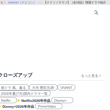
ある！
navicon［ナビコン］
【ドドソソララソ】（全16話）韓国ドラマ紹介
クローズアップ
もっと見る
朝ドラ:風、薫る
大河:豊臣兄弟!
VIVANT
2026年夏(7月)国内ドラマ一覧
Netflix
Disney+
Netflix2026年作品
PrimeVideo
Disney+2026年作品