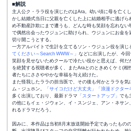
■解説
主人公ク・ララ役を演じたのはAra。幼い頃に母を亡く
かし結婚式当日に父親を亡くした上に結婚相手に逃げら
め不動産詐欺にまで遭うも、どんな時も笑顔を忘れない
で偶然出会ったウジュンに助けられ、ウジュンにお金を
切り開こうとする。
一方アルバイトで生計を立てるソン・ウジュン役を演じ
てください～Search WWW～」
などに出演したが、今回
笑顔を見せないためクールで冷たい役かと思えば、何だ
を絶賛する視聴者が多く、またAraとのときめくケミ(
者たちにささややかな幸福を与え続けた。
また怪我したララの担当医で、その後も何かとララを気
ム・ジュホン。
「サイコだけど大丈夫」
「浪漫ドクター
多く出演しており、最新ドラマ
「スタートアップ」
でも
の他にもイェ・ジウォン、イ・スンジェ、アン・ネサン
れるドラマだろう。
因みに、本作品は当初8月末放送開始予定であったもの
断、出演陣及びスタッフの自宅隔離が行われたため、放