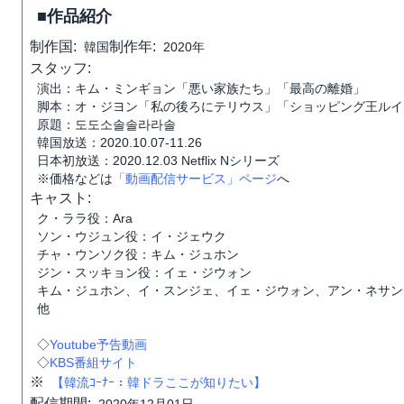
■作品紹介
制作国:
制作年:
韓国
2020年
スタッフ:
演出：キム・ミンギョン「悪い家族たち」「最高の離婚」
脚本：オ・ジヨン「私の後ろにテリウス」「ショッピング王ルイ
原題：도도소솔솔라라솔
韓国放送：2020.10.07-11.26
日本初放送：2020.12.03 Netflix Nシリーズ
※価格などは
「動画配信サービス」ページ
へ
キャスト:
ク・ララ役：Ara
ソン・ウジュン役：イ・ジェウク
チャ・ウンソク役：キム・ジュホン
ジン・スッキョン役：イェ・ジウォン
キム・ジュホン、イ・スンジェ、イェ・ジウォン、アン・ネサン
他
◇
Youtube予告動画
◇
KBS番組サイト
※
【韓流ｺｰﾅｰ：韓ドラここが知りたい】
配信期間: