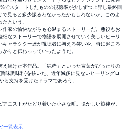
.6%でスタートしたものの視聴率が少しずつ上昇し最終回
率だけで見ると多少振るわなかったかもしれないが、このよ
ったという。
ン作家の愉快ながらも心温まるストーリーだ。悪役もお
些細なストーリーで物語を展開させていく美しいヒーリ
いキャラクター達が視聴者に与える笑いや、時に起こる
っかりと伝わっっていったようだ。
与え続けた本作品。「純粋」といった言葉がぴったりの
(旨味調味料)を抜いた、近年滅多に見ないヒーリングロ
者から支持を受けたドラマであろう。
ピアニストがたどり着いた小さな町。懐かしい旋律が、
など一覧表示