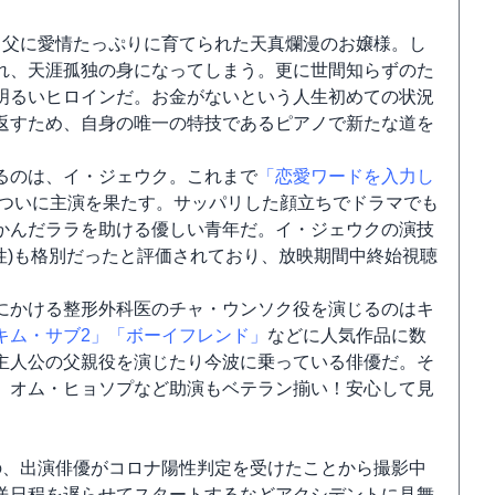
し父に愛情たっぷりに育てられた天真爛漫のお嬢様。し
れ、天涯孤独の身になってしまう。更に世間知らずのた
明るいヒロインだ。お金がないという人生初めての状況
返すため、自身の唯一の特技であるピアノで新たな道を
るのは、イ・ジェウク。これまで
「恋愛ワードを入力し
ついに主演を果たす。サッパリした顔立ちでドラマでも
かんだララを助ける優しい青年だ。イ・ジェウクの演技
相性)も格別だったと評価されており、放映期間中終始視聴
にかける整形外科医のチャ・ウンソク役を演じるのはキ
キム・サブ2」
「ボーイフレンド」
などに人気作品に数
主人公の父親役を演じたり今波に乗っている俳優だ。そ
、オム・ヒョソプなど助演もベテラン揃い！安心して見
の、出演俳優がコロナ陽性判定を受けたことから撮影中
送日程を遅らせてスタートするなどアクシデントに見舞