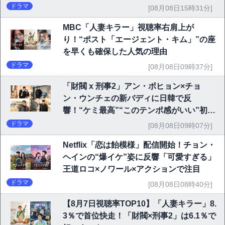
ドラマ
[08月08日15時31分]
MBC「人妻キラー」視聴率右肩上が
り！“ポスト「エージェント・キム」”の座
を早くも確保した人気の理由
ドラマ
[08月08日09時37分]
「財閥 x 刑事2」アン・ボヒョン×チョ
ン・ウンチェの新バディに日韓で反
響！“ケミ最高”“このテンポ感がいい”初回
6.1％で好発進
ドラマ
[08月08日09時07分]
Netflix「恋は飴模様」配信開始！チョン・
ヘインの“爆イケ”姿に反響「可愛すぎる」
王道ロコ×ノワール×アクションで注目
ドラマ
[08月08日08時40分]
【8月7日視聴率TOP10】「人妻キラー」8.
3％で首位快走！「財閥×刑事2」は6.1％で