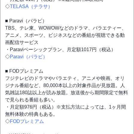
◇
TELASA（テラサ）
■ Paravi（パラビ）
TBS、テレ東、WOWOWなどのドラマ、バラエティー、
アニメ、スポーツ、ビジネスなどの番組が視聴できる動
画配信サービス
・Paraviベーシックプラン、月定額1017円（税込）
◇
Paravi（パラビ）
■ FODプレミアム
フジテレビのドラマやバラエティ、アニメや映画、オリ
ジナル番組など、80,000本以上の対象作品が見放題。人
気雑誌180誌以上が読み放題。放送後から期間限定で無料
で見られる番組も多い。
・月定額976円（税込）※支払方法によっては、1ヶ月間
無料体験の特典もある。
◇
FODプレミアム