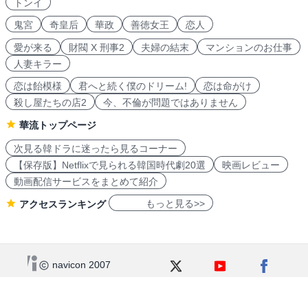
トンイ
鬼宮
奇皇后
華政
善徳女王
恋人
愛が来る
財閥 X 刑事2
夫婦の結末
マンションのお仕事
人妻キラー
恋は飴模様
君へと続く僕のドリーム!
恋は命がけ
殺し屋たちの店2
今、不倫が問題ではありません
華流トップページ
次見る韓ドラに迷ったら見るコーナー
【保存版】Netflixで見られる韓国時代劇20選
映画レビュー
動画配信サービスをまとめて紹介
もっと見る>>
アクセスランキング
navicon 2007