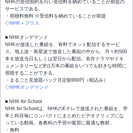
NHKの受信契約を行い受信料を納めていることが前提の
サービスである。
・視聴料無料 ※受信料を納めていることが前提
◇
NHK＋プラス
■ NHKオンデマンド
NHKが放送した番組を、有料でネット配信するサービ
ス。地上波・衛星波で放送した番組の中から、月々約500
本を放送当日もしくは翌日から配信。名作ドラマやドキ
ュメンタリーなど約1万本の番組をいつでも好きな時間に
視聴することができる。
・まるごと見放題パック月定額990円（税込み）
◇
NHKオンデマンド
■ NHK for School
NHK for Schoolは、NHKのEテレで放送された番組を、学
年と科目毎にコンパクトにまとめたビデオクリップにな
っている動画。各教科の予習や復習に最適な教材。
・無料