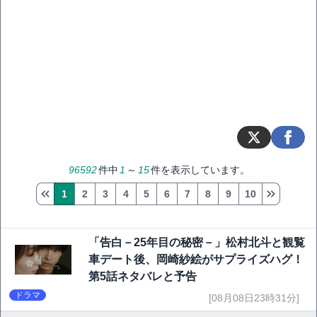
96592
件中
1
～
15
件を表示しています。
1
2
3
4
5
6
7
8
9
10
「告白－25年目の秘密－」松村北斗と観覧
車デート後、岡崎紗絵がサプライズハグ！
第5話ネタバレと予告
ドラマ
[08月08日23時31分]