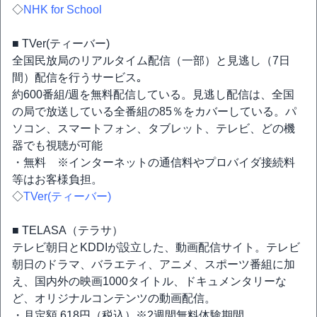
◇
NHK for School
■ TVer(ティーバー)
全国民放局のリアルタイム配信（一部）と見逃し（7日
間）配信を行うサービス｡
約600番組/週を無料配信している。見逃し配信は、全国
の局で放送している全番組の85％をカバーしている。パ
ソコン、スマートフォン、タブレット、テレビ、どの機
器でも視聴が可能
・無料 ※インターネットの通信料やプロバイダ接続料
等はお客様負担。
◇
TVer(ティーバー)
■ TELASA（テラサ）
テレビ朝日とKDDIが設立した、動画配信サイト。テレビ
朝日のドラマ、バラエティ、アニメ、スポーツ番組に加
え、国内外の映画1000タイトル、ドキュメンタリーな
ど、オリジナルコンテンツの動画配信。
・月定額 618円（税込）※2週間無料体験期間