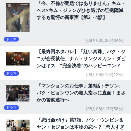
「今、不倫が問題ではありません」キム・
ヘス×キム・ジフンがひき逃げの証拠隠滅
するも驚愕の新事実【第3・4話】
ドラマ
[08月08日20時04分]
【最終回ネタバレ】「紅い真珠」パク・ジ
ニが会長就任、ナム・サンジ＆カン・ダビ
ンはキス…“完全決着”のハッピーエンド
ドラマ
[08月08日19時12分]
「マンションのお仕事」第9話：チソン、
パク・ビョンウンの殺人指示に直面！まさ
かの警察連行へ
ドラマ
[08月08日17時58分]
「恋は命がけ」第7話、パク・ウンビン＆
ヤン・セジョンは本物の恋へ？ “恋人すぎ