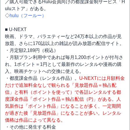
／購入可能できるHulu会員向けの都度課金制サービス「H
uluストア」がある。
◇
hulu（フールー）
■ U-NEXT
映画、ドラマ、バラエティーなど24万本以上の作品が見
放題、さらに170誌以上の雑誌が読み放題の配信サイト。
・月定額2,189円（税込）
・月額プラン利用中であれば毎月1,200ポイントが付与さ
れ、1ポイント＝1円として最新作のレンタルや漫画の購
入、映画チケットへの交換に使える。
・都度課金作品（レンタル作品）。
U-NEXTには月額料金
だけで追加料金なしで観られる「見放題作品＝独占配
信」と有料（ポイントを使って）で各話レンタルする都
度課金作品「ポイント作品＝独占配信（P)」がある。人
気新作は「ポイント作品」になることが多く、一定期間
が過ぎた後「見放題作品」になることが多い。レンタル
価格は作品によって異なる。
・その他に発生する料金