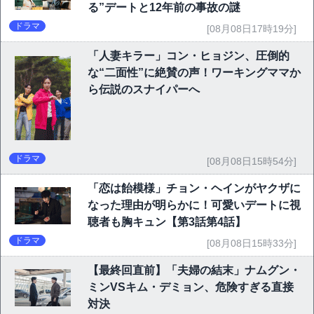
る”デートと12年前の事故の謎
ドラマ
[08月08日17時19分]
「人妻キラー」コン・ヒョジン、圧倒的
な“二面性”に絶賛の声！ワーキングママか
ら伝説のスナイパーへ
ドラマ
[08月08日15時54分]
「恋は飴模様」チョン・ヘインがヤクザに
なった理由が明らかに！可愛いデートに視
聴者も胸キュン【第3話第4話】
ドラマ
[08月08日15時33分]
【最終回直前】「夫婦の結末」ナムグン・
ミンVSキム・デミョン、危険すぎる直接
対決