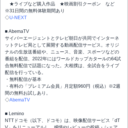
★ライブなど購入作品 ★映画割引クーポン など
※31日間の無料体験期間あり
◇
U-NEXT
■ AbemaTV
サイバーエージェントとテレビ朝日が共同でインターネ
ットテレビ局として展開する動画配信サービス。オリジ
ナルの生放送番組や、ニュース、音楽、スポーツなどの
番組を配信、2022年にはワールドカップカタールの64試
合無料配信で話題になった。大相撲は、全試合をライブ
配信を行っている。
・無料配信が基本
・有料の「プレミアム会員」月定額960円（税込）※2週
間の無料お試しあり。
◇
AbemaTV
■ Lemino
NTTドコモ（以下、ドコモ）は、映像配信サービス「dT
V」をリニューアルし、感情やレビューの投稿・シェア