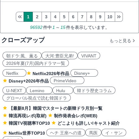
1
2
3
4
5
6
7
8
9
10
96592
件中
1
～
15
件を表示しています。
クローズアップ
もっと見る
朝ドラ:風、薫る
大河:豊臣兄弟!
VIVANT
2026年夏(7月)国内ドラマ一覧
Netflix
Disney+
Netflix2026年作品
PrimeVideo
Disney+2026年作品
U-NEXT
Lemino
Hulu
韓ドラ歴史コラム
グローバル視点で読む韓国ドラ
【最新8月】韓国でスタートの新韓ドラ月別一覧
韓流再現レポ(取材)
制作発表会レポ(WEB)
韓国TV視聴率TOP10
どこよりも詳しい!キャスト紹介
ヘチ 王座への道
馬医
イ・サン
Netflix世界TOP10