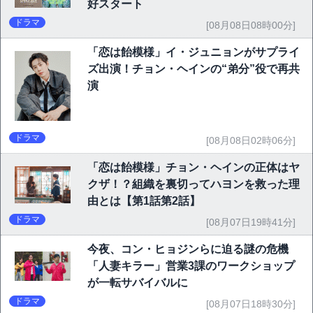
好スタート
ドラマ
[08月08日08時00分]
「恋は飴模様」イ・ジュニョンがサプライ
ズ出演！チョン・ヘインの“弟分”役で再共
演
ドラマ
[08月08日02時06分]
「恋は飴模様」チョン・ヘインの正体はヤ
クザ！？組織を裏切ってハヨンを救った理
由とは【第1話第2話】
ドラマ
[08月07日19時41分]
今夜、コン・ヒョジンらに迫る謎の危機
「人妻キラー」営業3課のワークショップ
が一転サバイバルに
ドラマ
[08月07日18時30分]